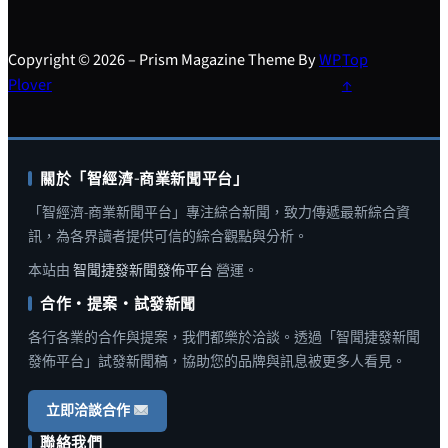
Copyright © 2026 – Prism Magazine Theme By
WP
Top
Plover
↑
關於「智經濟-商業新聞平台」
「智經濟-商業新聞平台」專注綜合新聞，致力傳遞最新綜合資
訊，為各界讀者提供可信的綜合觀點與分析。
本站由
智聞捷發新聞發佈平台
營運。
合作・提案・試發新聞
各行各業的合作與提案，我們都樂於洽談。透過「智聞捷發新聞
發佈平台」試發新聞稿，協助您的品牌與訊息被更多人看見。
立即洽談合作
聯絡我們