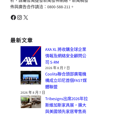
析，隸屬智聞捷發新聞發佈網絡。新聞稿發
佈與廣告合作請洽：0800-588-211。
Facebook
Instagram
X
最新文章
AXA XL 將收購全球企業
情報及網絡安全顧問公
司 S-RM
2026 年 8 月 7 日
Coolita聯合頭部廣電機
構成立印尼首個FAST媒
體聯盟
2026 年 8 月 7 日
Tribesigns出席2026年拉
斯維加斯家具展，擴大
與美國領先家居零售商