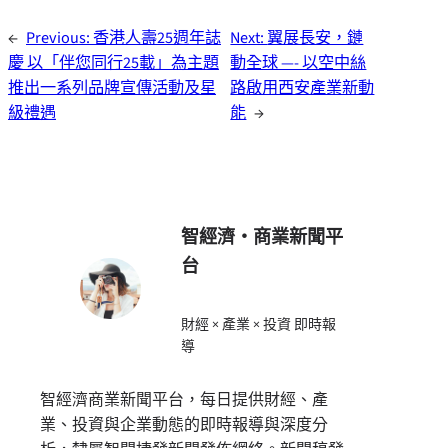
←
Previous:
香港人壽25週年誌
Next:
翼展長安，鏈
慶 以「伴您同行25載」為主題
動全球 —- 以空中絲
推出一系列品牌宣傳活動及星
路啟用西安產業新動
級禮遇
能
→
智經濟・商業新聞平
台
財經 × 產業 × 投資 即時報
導
智經濟商業新聞平台，每日提供財經、產
業、投資與企業動態的即時報導與深度分