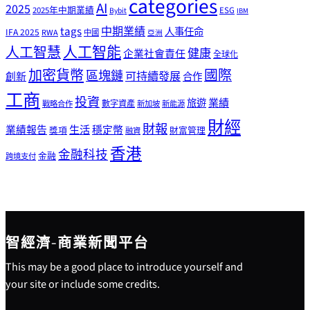
categories
AI
2025
2025年中期業績
ESG
Bybit
IBM
tags
中期業績
人事任命
IFA 2025
RWA
中國
亞洲
人工智能
人工智慧
健康
企業社會責任
全球化
加密貨幣
國際
區塊鏈
可持續發展
創新
合作
工商
投資
業績
旅遊
戰略合作
數字資產
新加坡
新能源
財經
財報
生活
業績報告
穩定幣
獎項
財富管理
融資
香港
金融科技
金融
跨境支付
智經濟-商業新聞平台
This may be a good place to introduce yourself and
your site or include some credits.