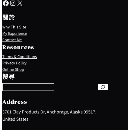
Facebook
Instagram
X
關於
Why This Site
My Experience
Contact Me
Resources
Terms & Conditions
Privacy Policy
S
Online Shop
e
搜尋
a
r
c
h
Address
3701 Clay Products Dr, Anchorage, Alaska 99517,
United States