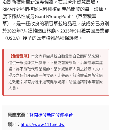
沿創新技術重新定義韓妝。在其濟州智慧農場，
RIMAN全程把控從原料種植到產品開發的每一環節，
旗下標誌性成分Giant BYoungPool™（巨型積雪
草），是一種改良的積雪草栽培品種，該成分已分別
於2022年7月獲韓國山林廳、2025年9月獲美國農業部
（USDA）授予的20年植物品種保護權。
【免責聲明】
本文內容由系統自動彙整自公開新聞來源，
僅供一般健康資訊參考，不構成醫療診斷、治療或專業建
議，亦不能取代專業醫師、藥師或醫療人員之診療。文中
提及之任何產品為一般食品，非藥品，無治療或預防疾病
之效能；如有身體不適或健康疑慮，請儘速諮詢專業醫療
人員。
原始來源
：
智聞捷發新聞發佈平台
網址：
https://www.111.net.tw