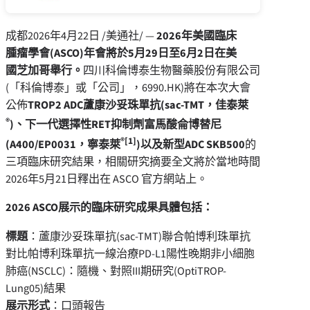
成都
2026年4月22日
/美通社/ —
2026
年美國臨床
腫瘤學會
(ASCO)
年會將於
5
月
29
日至
6
月
2
日在美
國芝加哥舉行。
四川科倫博泰生物醫藥股份有限公司
(「科倫博泰」或「公司」，6990.HK)將在本次大會
公佈
TROP2 ADC
蘆康沙妥珠單抗
(sac-TMT
，佳泰萊
®
)
、下一代選擇性RET抑制劑富馬酸侖博替尼
®
[1]
(A400/EP0031
，寧泰萊
)
以及新型
ADC SKB500
的
三項臨床研究結果，相關研究摘要全文將於當地時間
2026年5月21日釋出在 ASCO 官方網站上。
2026 ASCO
展示的臨床研究成果具體包括：
標題
：蘆康沙妥珠單抗(sac-TMT)聯合帕博利珠單抗
對比帕博利珠單抗一線治療PD-L1陽性晚期非小細胞
肺癌(NSCLC)：隨機、對照III期研究(OptiTROP-
Lung05)結果
展示形式
：口頭報告