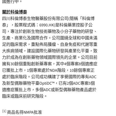
國進行中。
關於科倫博泰
四川科倫博泰生物醫藥股份有限公司(簡稱「科倫博
泰」，股票程式碼：6990.HK)是科倫藥業控股子公
司，專注於創新生物技術藥物及小分子藥物的研發、
生產、商業化及國際合作。公司圍繞全球和中國未滿
足的臨床需求，重點佈局腫瘤、自身免疫和代謝等重
大疾病領域，建設國際化藥物研發與產業化平臺，致
力於成為在創新藥物領域國際領先的企業。公司目前
擁有30餘個重點創新藥專案，其中4個專案8個適應症
已獲批上市，1個專案處於NDA階段，10餘個專案正
處於臨床階段。公司成功構建了享譽國際的專有ADC
及新型偶聯藥物平臺OptiDC™，已有2個ADC專案5個
適應症獲批上市，多個ADC或新型偶聯藥物產品處於
臨床或臨床前研究階段。
[1]
商品名待NMPA批准