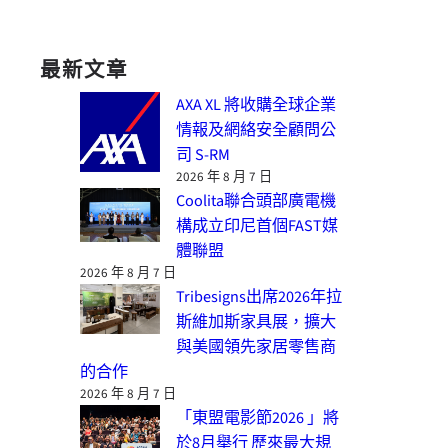
最新文章
AXA XL 將收購全球企業
情報及網絡安全顧問公
司 S-RM
2026 年 8 月 7 日
Coolita聯合頭部廣電機
構成立印尼首個FAST媒
體聯盟
2026 年 8 月 7 日
Tribesigns出席2026年拉
斯維加斯家具展，擴大
與美國領先家居零售商
的合作
2026 年 8 月 7 日
「東盟電影節2026 」將
於8月舉行 歷來最大規