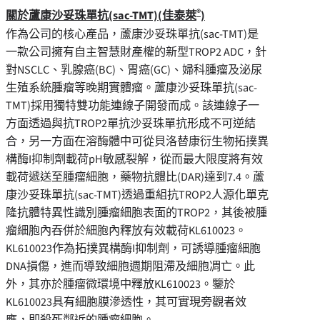
®
關於蘆康沙妥珠單抗
(sac-TMT)(
佳泰萊
)
作為公司的核心產品，蘆康沙妥珠單抗(sac-TMT)是
一款公司擁有自主智慧財產權的新型TROP2 ADC，針
對NSCLC、乳腺癌(BC)、胃癌(GC)、婦科腫瘤及泌尿
生殖系統腫瘤等晚期實體瘤。蘆康沙妥珠單抗(sac-
TMT)採用獨特雙功能連線子開發而成。該連線子一
方面透過與抗TROP2單抗沙妥珠單抗形成不可逆結
合，另一方面在溶酶體中可從貝洛替康衍生物拓撲異
構酶I抑制劑載荷pH敏感裂解，從而最大限度將有效
載荷遞送至腫瘤細胞，藥物抗體比(DAR)達到7.4。蘆
康沙妥珠單抗(sac-TMT)透過重組抗TROP2人源化單克
隆抗體特異性識別腫瘤細胞表面的TROP2，其後被腫
瘤細胞內吞併於細胞內釋放有效載荷KL610023。
KL610023作為拓撲異構酶I抑制劑，可誘導腫瘤細胞
DNA損傷，進而導致細胞週期阻滯及細胞凋亡。此
外，其亦於腫瘤微環境中釋放KL610023。鑒於
KL610023具有細胞膜滲透性，其可實現旁觀者效
應，即殺死鄰近的腫瘤細胞。