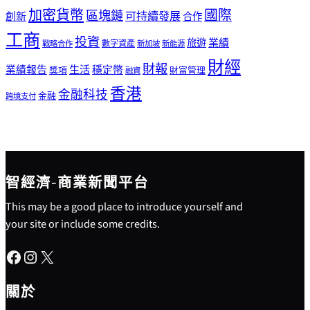
加密貨幣
國際
區塊鏈
可持續發展
創新
合作
工商
投資
業績
旅遊
戰略合作
數字資產
新加坡
新能源
財經
財報
生活
業績報告
穩定幣
獎項
財富管理
融資
香港
金融科技
金融
跨境支付
智經濟-商業新聞平台
This may be a good place to introduce yourself and
your site or include some credits.
Facebook
Instagram
X
關於