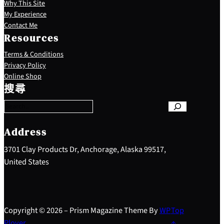
Why This Site
My Experience
Contact Me
Resources
Terms & Conditions
Privacy Policy
S
Online Shop
e
搜尋
a
r
c
h
Address
3701 Clay Products Dr, Anchorage, Alaska 99517,
United States
Copyright © 2026 – Prism Magazine Theme By
WP
Top
Plover
↑