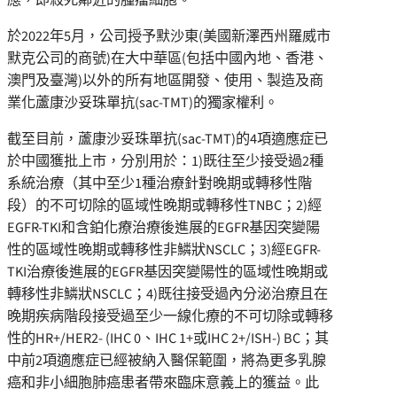
於2022年5月，公司授予默沙東(美國新澤西州羅威市
默克公司的商號)在大中華區(包括中國內地、香港、
澳門及臺灣)以外的所有地區開發、使用、製造及商
業化蘆康沙妥珠單抗(sac-TMT)的獨家權利。
截至目前，蘆康沙妥珠單抗(sac-TMT)的4項適應症已
於中國獲批上市，分別用於：1)既往至少接受過2種
系統治療（其中至少1種治療針對晚期或轉移性階
段）的不可切除的區域性晚期或轉移性TNBC；2)經
EGFR-TKI和含鉑化療治療後進展的EGFR基因突變陽
性的區域性晚期或轉移性非鱗狀NSCLC；3)經EGFR-
TKI治療後進展的EGFR基因突變陽性的區域性晚期或
轉移性非鱗狀NSCLC；4)既往接受過內分泌治療且在
晚期疾病階段接受過至少一線化療的不可切除或轉移
性的HR+/HER2- (IHC 0、IHC 1+或IHC 2+/ISH-) BC；其
中前2項適應症已經被納入醫保範圍，將為更多乳腺
癌和非小細胞肺癌患者帶來臨床意義上的獲益。此