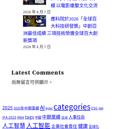
模 以電影連繫文化交流
2026 年 8 月 7 日
應科院於2026「全球百
大科技研發獎」中創亞
洲最佳成績 三項技術榮膺全球百大創
新獎項
2026 年 8 月 7 日
Latest Comments
尚無留言可供顯示。
categories
AI
2025
2025年中期業績
ESG
Bybit
IBM
tags
中期業績
人事任命
IFA 2025
RWA
中國
亞洲
人工智能
人工智慧
健康
企業社會責任
全球化