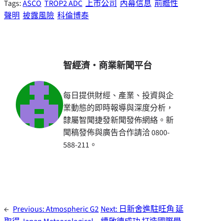
Tags:
ASCO
TROP2 ADC
上市公司
內幕信息
前瞻性
聲明
披露風險
科倫博泰
智經濟・商業新聞平台
每日提供財經、產業、投資與企
業動態的即時報導與深度分析，
隸屬智聞捷發新聞發佈網絡。新
聞稿發佈與廣告合作請洽 0800-
588-211。
←
Previous:
Atmospheric G2
Next:
日新舍進駐旺角 延