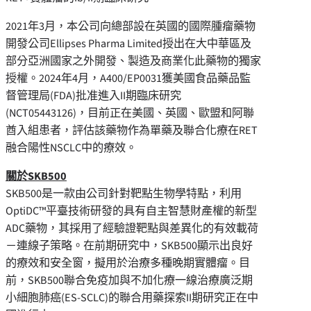
2021年3月，本公司向總部設在英國的國際腫瘤藥物
開發公司Ellipses Pharma Limited授出在大中華區及
部分亞洲國家之外開發、製造及商業化此藥物的獨家
授權。2024年4月，A400/EP0031獲美國食品藥品監
督管理局(FDA)批准進入II期臨床研究
(NCT05443126)，目前正在美國、英國、歐盟和阿聯
酋入組患者，評估該藥物作為單藥及聯合化療在RET
融合陽性NSCLC中的療效。
關於
SKB500
SKB500是一款由公司針對靶點生物學特點，利用
OptiDC™平臺技術研發的具有自主智慧財產權的新型
ADC藥物，其採用了經驗證靶點與差異化的有效載荷
－連線子策略。在前期研究中，SKB500顯示出良好
的療效和安全窗，擬用於治療多種晚期實體瘤。目
前，SKB500聯合免疫加與不加化療一線治療廣泛期
小細胞肺癌(ES-SCLC)的聯合用藥探索II期研究正在中