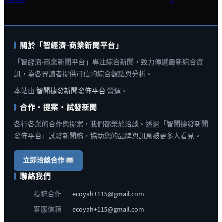
關於「智經濟-商業新聞平台」
「智經濟-商業新聞平台」專注綜合新聞，致力傳遞最新綜合資
訊，為各界讀者提供可信的綜合觀點與分析。
本站由
智聞捷發新聞發佈平台
營運。
合作・提案・試發新聞
各行各業的合作與提案，我們都樂於洽談。透過「智聞捷發新聞
發佈平台」試發新聞稿，協助您的品牌與訊息被更多人看見。
立即洽談合作
聯絡我們
投稿合作
ecoyah+115@gmail.com
客服信箱
ecoyah+115@gmail.com