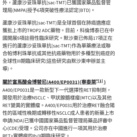
外，蘆康沙妥珠單抗(sac-TMT)已獲國家藥品監督管
理局(NMPA)授予6項突破性療法認定(BTD)。
蘆康沙妥珠單抗(sac-TMT)是全球首個在肺癌適應症
獲批上市的TROP2 ADC藥物。目前，科倫博泰已在中
國開展9項註冊性臨床研究。默沙東已佈局17項正在
進行的蘆康沙妥珠單抗(sac-TMT)作為單藥療法或聯
合帕博利珠單抗或其他抗癌藥物用於多種型別癌症的
全球性III期臨床研究(這些研究由默沙東申辦並主
導)。
®
[1]
關於富馬酸侖博替尼
(A400/EP0031)(
寧泰萊
)
A400/EP0031是一款新型下一代選擇性RET抑制劑，
開發用於治療NSCLC、甲狀腺髓樣瘤(MTC)以及其他
RET變異的實體瘤。A400/EP0031用於治療RET融合陽
性的區域性晚期或轉移性NSCLC成人患者的新藥上市
申請(NDA)已獲中國國家藥品監督管理局藥品評審中
心(CDE)受理。公司亦在中國進行一項其用於治療
RET+實體瘤的Ib/II期臨床研究。