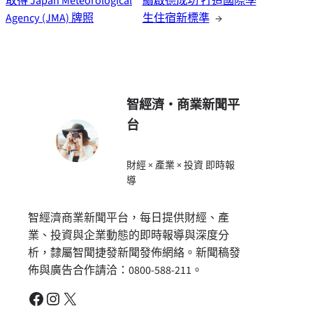
取得 Japan Meteorological
續啟德成功 打造國際學
Agency (JMA) 牌照
生住宿新標準
→
智經濟・商業新聞平
台
財經 × 產業 × 投資 即時報
導
智經濟商業新聞平台，每日提供財經、產
業、投資與企業動態的即時報導與深度分
析，隸屬智聞捷發新聞發佈網絡。新聞稿發
佈與廣告合作請洽：0800-588-211。
Facebook
Instagram
X