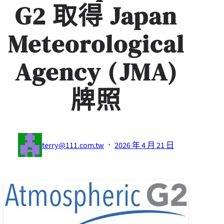
G2 取得 Japan
Meteorological
Agency (JMA)
牌照
·
terry@111.com.tw
2026 年 4 月 21 日