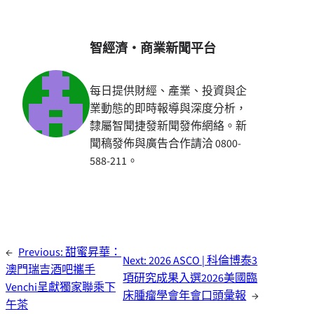
智經濟・商業新聞平台
每日提供財經、產業、投資與企
業動態的即時報導與深度分析，
隸屬智聞捷發新聞發佈網絡。新
聞稿發佈與廣告合作請洽 0800-
588-211。
←
Previous:
甜蜜昇華：
Next:
2026 ASCO | 科倫博泰3
澳門瑞吉酒吧攜手
項研究成果入選2026美國臨
Venchi呈獻獨家聯乘下
床腫瘤學會年會口頭彙報
→
午茶