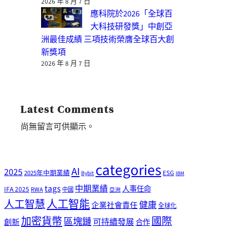
2026 年 8 月 7 日
應科院於2026「全球百
大科技研發獎」中創亞
洲最佳成績 三項技術榮膺全球百大創
新獎項
2026 年 8 月 7 日
Latest Comments
尚無留言可供顯示。
categories
AI
2025
2025年中期業績
ESG
Bybit
IBM
tags
中期業績
人事任命
IFA 2025
RWA
中國
亞洲
人工智能
人工智慧
健康
企業社會責任
全球化
加密貨幣
國際
區塊鏈
可持續發展
創新
合作