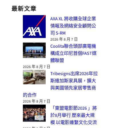
最新文章
AXA XL 將收購全球企業
情報及網絡安全顧問公
司 S-RM
2026 年 8 月 7 日
Coolita聯合頭部廣電機
構成立印尼首個FAST媒
體聯盟
2026 年 8 月 7 日
Tribesigns出席2026年拉
斯維加斯家具展，擴大
與美國領先家居零售商
的合作
2026 年 8 月 7 日
「東盟電影節2026 」將
於8月舉行 歷來最大規
模 以電影連繫文化交流