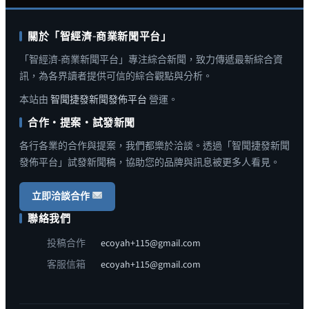
關於「智經濟-商業新聞平台」
「智經濟-商業新聞平台」專注綜合新聞，致力傳遞最新綜合資
訊，為各界讀者提供可信的綜合觀點與分析。
本站由
智聞捷發新聞發佈平台
營運。
合作・提案・試發新聞
各行各業的合作與提案，我們都樂於洽談。透過「智聞捷發新聞
發佈平台」試發新聞稿，協助您的品牌與訊息被更多人看見。
立即洽談合作
聯絡我們
投稿合作
ecoyah+115@gmail.com
客服信箱
ecoyah+115@gmail.com