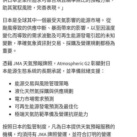
供日本企業所追求可靠合規且精準無比的預報方案，
助其駕馭風險，完善表現。」
日本是全球其中一個最受天氣影響的能源市場。 從
颱風導致的供應中斷、暴雨帶來的影響，以至因溫度
變化而導致的需求波動及可再生能源發電引起的未知
變數，準確氣象資訊對交易、採購及營運規劃都極為
重要。
憑藉 JMA 天氣預報牌照，Atmospheric G2 彰顯對日
本能源生態系統的長期承諾，並準備就緒支援：
能源交易與風險管理策略
液化天然氣採購與供應規劃
電力市場需求預測
可再生能源發電預測及最佳化
極端天氣防範準備及營運抗逆能力
按照日本的監管制度，凡為日本提供天氣預報服務的
機構，均須持有 JMA 牌照營運，並符合訂明的營運