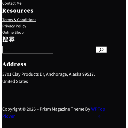
Contact Me
Resources
Terms & Conditions
Privacy Policy
S
Online Shop
e
搜尋
a
r
c
h
Address
3701 Clay Products Dr, Anchorage, Alaska 99517,
United States
Copyright © 2026 – Prism Magazine Theme By
WP
Top
Plover
↑