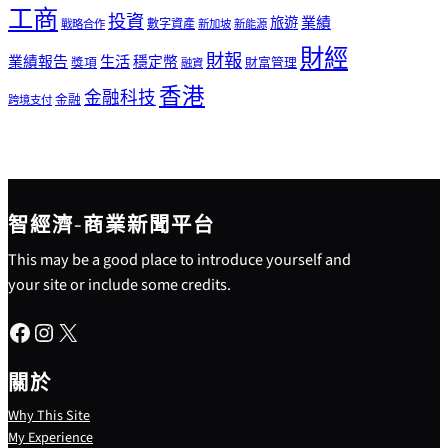
工商
投資
業績
旅遊
戰略合作
數字資產
新加坡
新能源
財經
財報
生活
業績報告
穩定幣
獎項
財富管理
融資
香港
金融科技
金融
跨境支付
智經濟-商業新聞平台
This may be a good place to introduce yourself and
your site or include some credits.
Facebook
Instagram
X
關於
Why This Site
My Experience