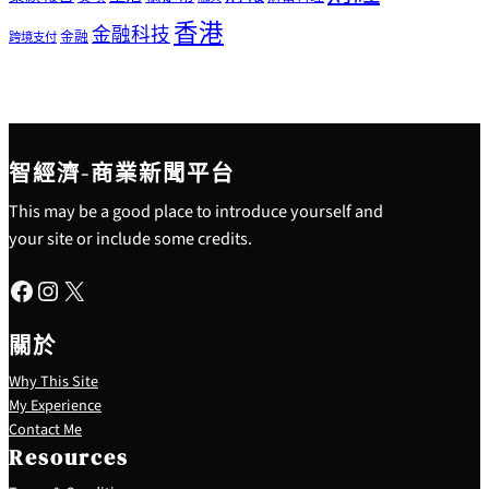
香港
金融科技
金融
跨境支付
智經濟-商業新聞平台
This may be a good place to introduce yourself and
your site or include some credits.
Facebook
Instagram
X
關於
Why This Site
My Experience
Contact Me
Resources