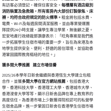
有訪客必須登記，確保住客安全。
每樓層有
酒店
級別
消防裝置及急救箱，所有客房內大部份訂製傢俬、床
褥，均符合
政府規定的
防火標準。
租金將包括水費、
電費、Wi-Fi及每週房間清潔服務，並由專業營運團
隊提供24小時支援，讓學生專注學業，無後顧之憂。
宏安地產行政總裁鄧灝康表示：「旺角專案是我們進
一步拓展學生住宿市場的重要一步，旨在為來港及本
地學生提供安全、便利、舒適的居住環境，並協助香
港鞏固國際教育樞紐的地位。」
獲多間大學推薦
建立市場信譽
2025/26本學年日新舍繼續與香港恆生大學建立包租
合作，並獲
多間大學在官方網站推薦
，包括香港大
學、香港科技大學、香港理工大學、香港城市大學、
香港浸會大學等等，顯示日新舍品牌在專上教育界的
高度信任，為香港市場上少數獲得院校認可的私營學
生宿舍品牌，進一步鞏固日新舍在香港學生住宿市場