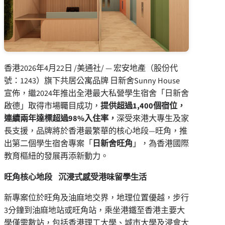
香港
2026年4月22日
/美通社/ — 宏安地產（股份代
號：1243）旗下共居公寓品牌 日新舍Sunny House
宣佈，繼2024年推出全港最大私營學生宿舍「日新舍
啟德」取得市場矚目成功，
提供超過
1,400
個宿位，
連續兩年達標超過
98%
入住率，
深受來港大專生及家
長支援，品牌將於香港最繁華的核心地段—旺角，推
出第二個學生宿舍專案「
日新舍旺角
」，為香港國際
教育樞紐的發展再添新動力。
旺角核心地段
沉浸式感受港味留學生活
新專案位於旺角及油麻地交界，地理位置優越，步行
3分鐘到油麻地站或旺角站，乘坐港鐵至香港主要大
學僅需數站，包括香港理工大學、城市大學及浸會大