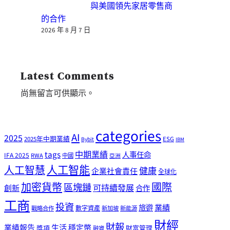
與美國領先家居零售商
的合作
2026 年 8 月 7 日
Latest Comments
尚無留言可供顯示。
categories
AI
2025
2025年中期業績
ESG
Bybit
IBM
tags
中期業績
人事任命
IFA 2025
RWA
中國
亞洲
人工智能
人工智慧
健康
企業社會責任
全球化
加密貨幣
國際
區塊鏈
可持續發展
創新
合作
工商
投資
業績
旅遊
戰略合作
數字資產
新加坡
新能源
財經
財報
生活
業績報告
穩定幣
獎項
財富管理
融資