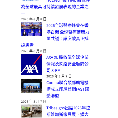
HCLTech 獲 TIME 雜誌評
為全球最具可持續發展表現的企業之
一
2026 年 8 月 8 日
2026全球醫療峰會在香
港召開 全球醫療健康力
量共議：讓突破真正抵
達患者
2026 年 8 月 8 日
AXA XL 將收購全球企業
情報及網絡安全顧問公
司 S-RM
2026 年 8 月 7 日
Coolita聯合頭部廣電機
構成立印尼首個FAST媒
體聯盟
2026 年 8 月 7 日
Tribesigns出席2026年拉
斯維加斯家具展，擴大