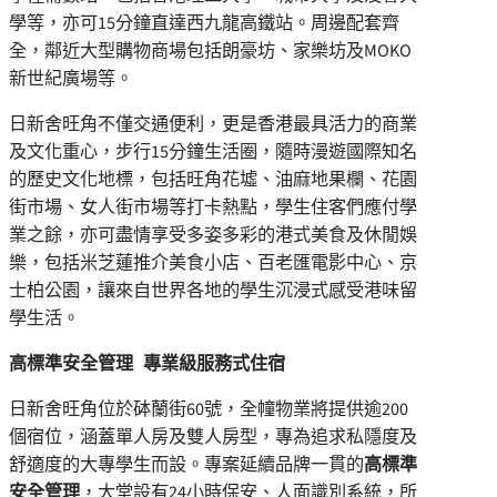
學等，亦可15分鐘直達西九龍高鐵站。周邊配套齊
全，鄰近大型購物商場包括朗豪坊、家樂坊及MOKO
新世紀廣場等。
日新舍旺角不僅交通便利，更是香港最具活力的商業
及文化重心，步行15分鐘生活圈，隨時漫遊國際知名
的歷史文化地標，包括旺角花墟、油麻地果欄、花園
街市場、女人街市場等打卡熱點，學生住客們應付學
業之餘，亦可盡情享受多姿多彩的港式美食及休閒娛
樂，包括米芝蓮推介美食小店、百老匯電影中心、京
士柏公園，讓來自世界各地的學生沉浸式感受港味留
學生活。
高標準安全管理
專業級服務式住宿
日新舍旺角位於砵蘭街60號，全幢物業將提供逾200
個宿位，涵蓋單人房及雙人房型，專為追求私隱度及
舒適度的大專學生而設。專案延續品牌一貫的
高標準
安全管理
，大堂設有24小時保安、人面識別系統，所