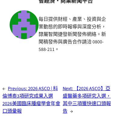
智經濟・商業新聞平台
每日提供財經、產業、投資與企
業動態的即時報導與深度分析，
隸屬智聞捷發新聞發佈網絡。新
聞稿發佈與廣告合作請洽 0800-
588-211。
←
Previous:
2026 ASCO | 科
Next:
【2026 ASCO】亞
倫博泰3項研究成果入選
盛醫藥多項研究入選，
2026美國臨床腫瘤學會年會
其中三項獲快速口頭報
口頭彙報
告
→