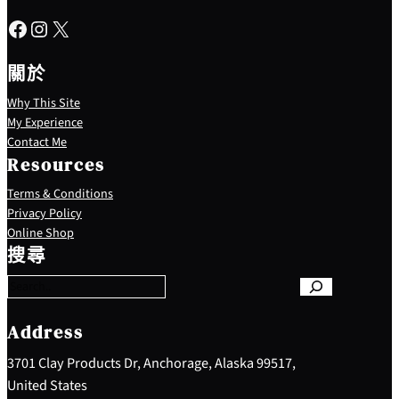
Facebook
Instagram
X
關於
Why This Site
My Experience
Contact Me
Resources
Terms & Conditions
Privacy Policy
S
Online Shop
e
搜尋
a
r
c
h
Address
3701 Clay Products Dr, Anchorage, Alaska 99517,
United States