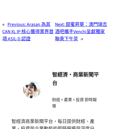
←
Previous:
Arasan 為其
Next:
甜蜜昇華：澳門瑞吉
CAN XL IP 核心獲得業界首
酒吧攜手Venchi呈獻獨家
項 ASIL-D 認證
聯乘下午茶
→
智經濟・商業新聞平
台
財經 × 產業 × 投資 即時報
導
智經濟商業新聞平台，每日提供財經、產
業、投資與企業動態的即時報導與深度分