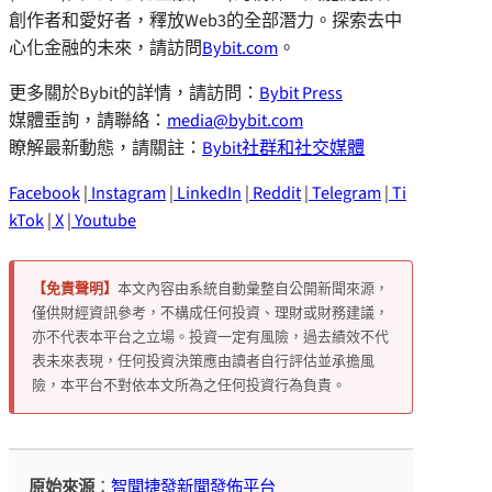
創作者和愛好者，釋放Web3的全部潛力。探索去中
心化金融的未來，請訪問
Bybit.com
。
更多關於Bybit的詳情，請訪問：
Bybit Press
媒體垂詢，請聯絡：
media@bybit.com
瞭解最新動態，請關註：
Bybit社群和社交媒體
Facebook
|
Instagram
|
LinkedIn
|
Reddit
|
Telegram
|
Ti
kTok
|
X
|
Youtube
【免責聲明】
本文內容由系統自動彙整自公開新聞來源，
僅供財經資訊參考，不構成任何投資、理財或財務建議，
亦不代表本平台之立場。投資一定有風險，過去績效不代
表未來表現，任何投資決策應由讀者自行評估並承擔風
險，本平台不對依本文所為之任何投資行為負責。
原始來源
：
智聞捷發新聞發佈平台