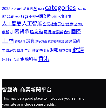
categories
AI
2025
2025年中期業績
ESG
Bybit
IBM
tags
中期業績
人事任命
IFA 2025
RWA
中國
亞洲
人工智能
人工智慧
健康
企業社會責任
全球化
加密貨幣
國際
區塊鏈
可持續發展
創新
合作
工商
投資
業績
旅遊
戰略合作
數字資產
新加坡
新能源
財經
財報
生活
業績報告
穩定幣
獎項
財富管理
融資
香港
金融科技
金融
跨境支付
智經濟-商業新聞平台
This may be a good place to introduce yourself and
your site or include some credits.