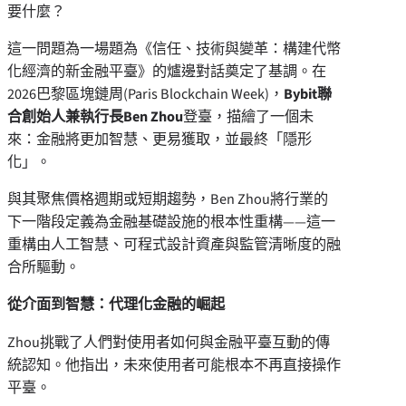
要什麼？
這一問題為一場題為《信任、技術與變革：構建代幣
化經濟的新金融平臺》的爐邊對話奠定了基調。在
2026巴黎區塊鏈周(Paris Blockchain Week)，
Bybit
聯
合創始人兼執行長
Ben Zhou
登臺，描繪了一個未
來：金融將更加智慧、更易獲取，並最終「隱形
化」。
與其聚焦價格週期或短期趨勢，Ben Zhou將行業的
下一階段定義為金融基礎設施的根本性重構——這一
重構由人工智慧、可程式設計資產與監管清晰度的融
合所驅動。
從介面到智慧：代理化金融的崛起
Zhou挑戰了人們對使用者如何與金融平臺互動的傳
統認知。他指出，未來使用者可能根本不再直接操作
平臺。