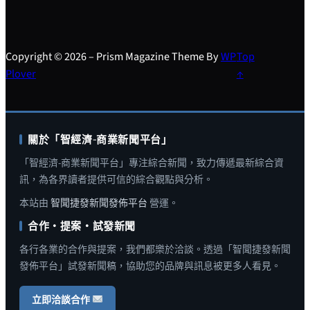
Copyright © 2026 – Prism Magazine Theme By
WP
Top
Plover
↑
關於「智經濟-商業新聞平台」
「智經濟-商業新聞平台」專注綜合新聞，致力傳遞最新綜合資
訊，為各界讀者提供可信的綜合觀點與分析。
本站由
智聞捷發新聞發佈平台
營運。
合作・提案・試發新聞
各行各業的合作與提案，我們都樂於洽談。透過「智聞捷發新聞
發佈平台」試發新聞稿，協助您的品牌與訊息被更多人看見。
立即洽談合作