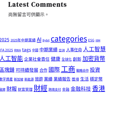
Latest Comments
尚無留言可供顯示。
categories
AI
2025
2025年中期業績
ESG
Bybit
IBM
人工智慧
tags
中期業績
人事任命
IFA 2025
RWA
中國
亞洲
人工智能
加密貨幣
健康
企業社會責任
創新
全球化
工商
國際
區塊鏈
投資
可持續發展
合作
戰略合作
業績
生活
旅遊
業績報告
穩定幣
獎項
數字資產
新加坡
新能源
財經
香港
財報
金融科技
財富管理
金融
融資
跨境支付