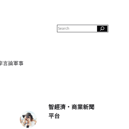
S
e
a
r
c
h
岸
言論
軍事
智經濟・商業新聞
平台