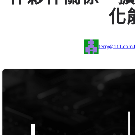
化
terry@111.com.