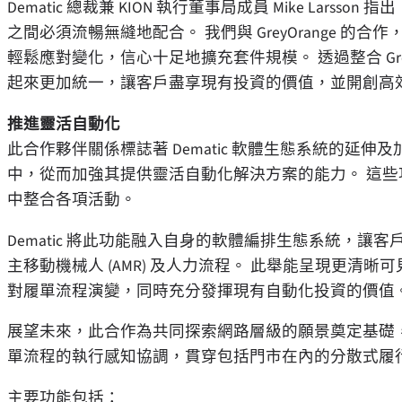
Dematic 總裁兼 KION 執行董事局成員 Mike La
之間必須流暢無縫地配合。 我們與 GreyOrange 的合
輕鬆應對變化，信心十足地擴充套件規模。 透過整合 Gr
起來更加統一，讓客戶盡享現有投資的價值，並開創高
推進靈活自動化
此合作夥伴關係標誌著 Dematic 軟體生態系統的延伸及加速，將
中，從而加強其提供靈活自動化解決方案的能力。 這
中整合各項活動。
Dematic 將此功能融入自身的軟體編排生態系統，
主移動機械人 (AMR) 及人力流程。 此舉能呈現更
對履單流程演變，同時充分發揮現有自動化投資的價值
展望未來，此合作為共同探索網路層級的願景奠定基礎
單流程的執行感知協調，貫穿包括門市在內的分散式履
主要功能包括：