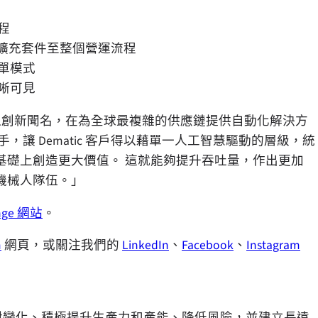
程
能力擴充套件至整個營運流程
單模式
晰可見
matic 向來以創新聞名，在為全球最複雜的供應鏈提供自動化解決方
讓 Dematic 客戶得以藉單一人工智慧驅動的層級，統
基礎上創造更大價值。 這就能夠提升吞吐量，作出更加
機械人隊伍。」
ange 網站
。
m
網頁，或關注我們的
LinkedIn
、
Facebook
、
Instagram
活應對變化、積極提升生產力和產能、降低風險，並建立長遠