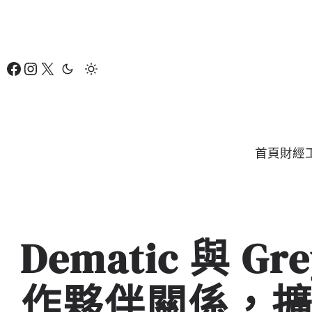
跳
至
主
Facebook
Instagram
X
要
內
容
首頁
財經
Dematic 與 G
作夥伴關係，