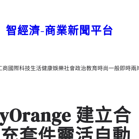
智經濟-商業新聞平台
工商
國際
科技
生活
健康
娛樂
社會
政治
教育
時尚
一般
即時
兩
reyOrange 建立合
擴充套件靈活自動