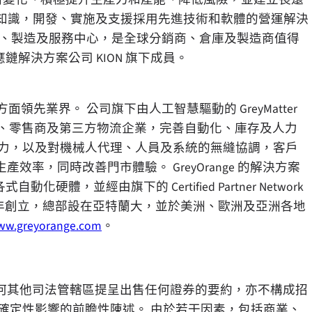
員工的專業知識，開發、實施及支援採用先進技術和軟體的營運解決
究、工程、製造及服務中心，是全球分銷商、倉庫及製造商值得
應鏈解決方案公司 KION 旗下成員。
軟體方面領先業界。 公司旗下由人工智慧驅動的 GreyMatter
分銷商、零售商及第三方物流企業，完善自動化、庫存及人力
能力，以及對機械人代理、人員及系統的無縫協調，客戶
率，同時改善門市體驗。 GreyOrange 的解決方案
各式自動化硬體，並經由旗下的 Certified Partner Network
2012 年創立，總部設在亞特蘭大，並於美洲、歐洲及亞洲各地
ww.greyorange.com
。
何其他司法管轄區提呈出售任何證券的要約，亦不構成招
確定性影響的前瞻性陳述。 由於若干因素，包括商業、