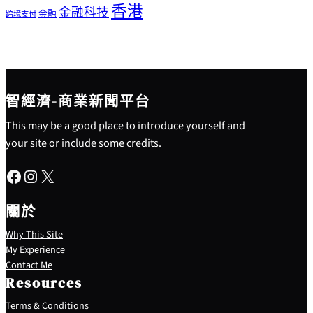
香港
金融科技
金融
跨境支付
智經濟-商業新聞平台
This may be a good place to introduce yourself and
your site or include some credits.
Facebook
Instagram
X
關於
Why This Site
My Experience
Contact Me
Resources
Terms & Conditions