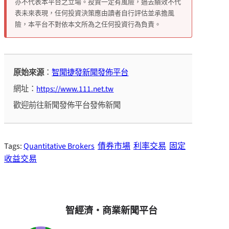
亦不代表本平台之立場。投資一定有風險，過去績效不代
表未來表現，任何投資決策應由讀者自行評估並承擔風
險，本平台不對依本文所為之任何投資行為負責。
原始來源
：
智聞捷發新聞發佈平台
網址：
https://www.111.net.tw
歡迎前往新聞發佈平台發佈新聞
Tags:
Quantitative Brokers
債券市場
利率交易
固定
收益交易
智經濟・商業新聞平台