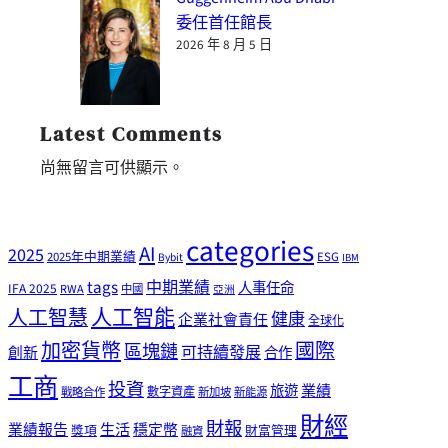
委任首任館長
2026 年 8 月 5 日
Latest Comments
尚無留言可供顯示。
categories
AI
2025
2025年中期業績
ESG
Bybit
IBM
tags
中期業績
人事任命
IFA 2025
RWA
中國
亞洲
人工智能
人工智慧
健康
企業社會責任
全球化
加密貨幣
國際
區塊鏈
可持續發展
創新
合作
工商
投資
業績
旅遊
戰略合作
數字資產
新加坡
新能源
財經
財報
生活
業績報告
穩定幣
獎項
財富管理
融資