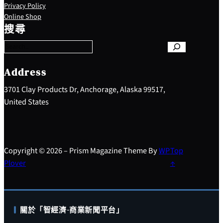
Privacy Policy
S
Online Shop
e
搜尋
a
r
c
h
Address
3701 Clay Products Dr, Anchorage, Alaska 99517,
United States
Copyright © 2026 – Prism Magazine Theme By
WP
Top
Plover
↑
關於「智經濟-商業新聞平台」