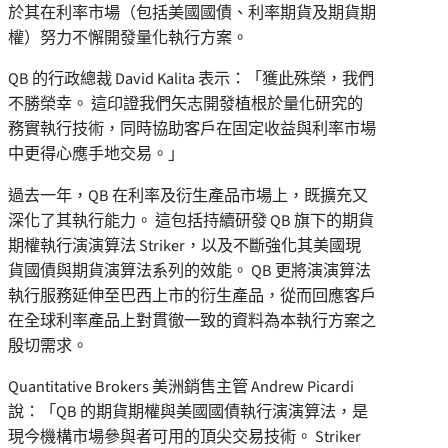
於其在利率市場（包括美國國債、利率期貨及期貨期
權）努力不懈開發量化執行方案。
QB 的行政總裁 David Kalita 表示：「獲此殊榮，我們
不勝榮幸。 這印證我們矢志開發植根於量化研究的
務實執行技術，同時協助客戶在固定收益與利率市場
中更得心應手地交易。」
過去一年，QB 在利率及衍生產品市場上，既擴充又
深化了其執行能力。 這包括持續研發 QB 旗下的期貨
期權執行演演算法 Striker，以及不斷強化其美國現
貨國債與期貨演算法系列的效能。 QB 更將演演算法
執行服務延伸至巴西上市的衍生產品，從而回應客戶
在全球利率產品上對貫徹一致的資料為本執行方案之
殷切需求。
Quantitative Brokers 美洲銷售主管 Andrew Picardi
說：「QB 的期貨期權與美國國債執行演演算法，是
現今機構市場參與者可用的頂尖交易技術。 Striker