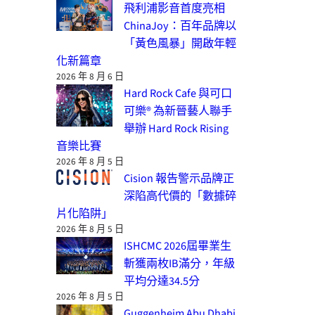
飛利浦影音首度亮相
ChinaJoy：百年品牌以
「黃色風暴」開啟年輕
化新篇章
2026 年 8 月 6 日
Hard Rock Cafe 與可口
可樂® 為新晉藝人聯手
舉辦 Hard Rock Rising
音樂比賽
2026 年 8 月 5 日
Cision 報告警示品牌正
深陷高代價的「數據碎
片化陷阱」
2026 年 8 月 5 日
ISHCMC 2026屆畢業生
斬獲兩枚IB滿分，年級
平均分達34.5分
2026 年 8 月 5 日
Guggenheim Abu Dhabi