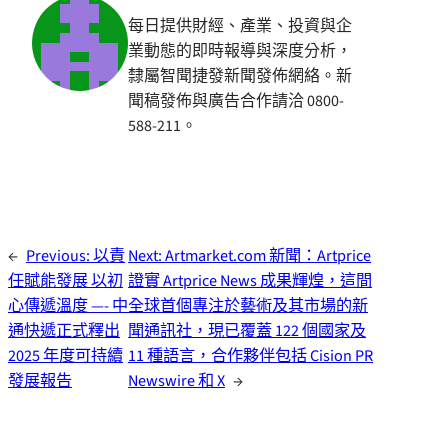
每日提供財經、產業、投資與企
業動態的即時報導與深度分析，
隸屬智聞捷發新聞發佈網絡。新
聞稿發佈與廣告合作請洽 0800-
588-211。
←
Previous:
以責
Next:
Artmarket.com 新聞：Artprice
任賦能發展 以初
證實 Artprice News 成果輝煌，這間
心傳遞溫度 —- 中
全球首個專注於藝術及其市場的新
通快遞正式釋出
聞通訊社，現已覆蓋 122 個國家及
2025 年度可持續
11 種語言，合作夥伴包括 Cision PR
發展報告
Newswire 和 X
→