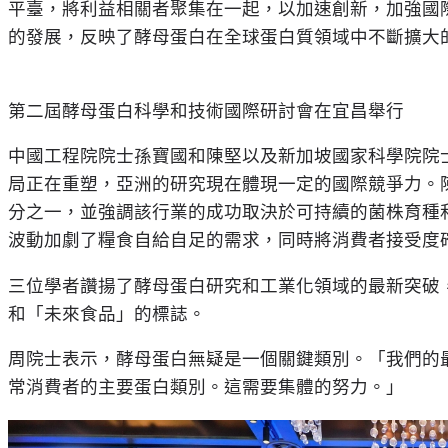
平臺，將利益相關者聚集在一起，以加速創新，加強國
的發展，反映了酵母蛋白在全球蛋白質領域中不斷擴大
第二屆酵母蛋白科學和技術國際研討會在宜昌舉行
中國工程院院士孫寶國和陳堅以及新加坡國家科學院院
局正在重塑，亞洲的研究現在體現一定的國際競爭力。
分之一，並強調該行業的成功取決於可持續的菌株育種
波動加劇了糧食自給自足的需求，同時將消費者接受度
三位學者讚揚了酵母蛋白研究和工業化領域的最新突破
和
「
未來食品
」
的標誌。
周院士表示，酵母蛋白無疑是一個關鍵類別。
「
我們的
常消費者的主要蛋白類別。這需要集體的努力。
」