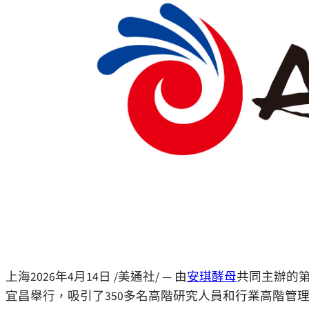
上海
2026年4月14日
/美通社/ —
由
安琪酵母
共同主辦的
宜昌舉行，吸引了
350
多名高階研究人員和行業高階管