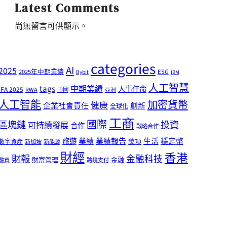
Latest Comments
尚無留言可供顯示。
categories
AI
2025
2025年中期業績
ESG
Bybit
IBM
人工智慧
tags
中期業績
人事任命
IFA 2025
RWA
中國
亞洲
人工智能
加密貨幣
健康
企業社會責任
創新
全球化
工商
國際
區塊鏈
投資
可持續發展
合作
戰略合作
業績
生活
旅遊
業績報告
穩定幣
獎項
數字資產
新加坡
新能源
財經
香港
財報
金融科技
財富管理
金融
融資
跨境支付