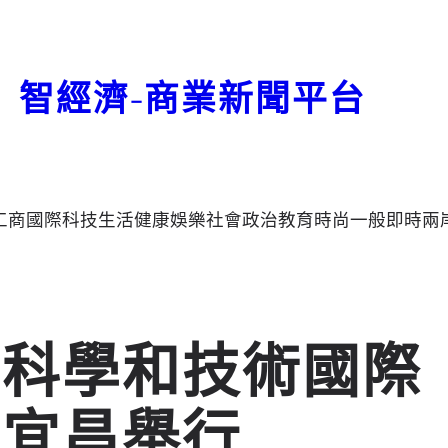
智經濟-商業新聞平台
工商
國際
科技
生活
健康
娛樂
社會
政治
教育
時尚
一般
即時
兩
白科學和技術國際
在宜昌舉行