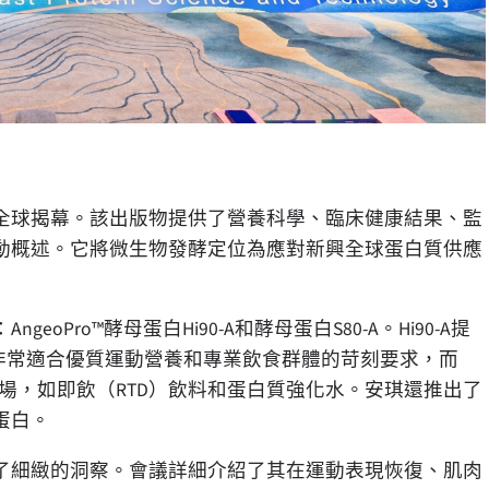
全球揭幕。該出版物提供了營養科學、臨床健康結果、監
動概述。它將微生物發酵定位為應對新興全球蛋白質供應
：
AngeoPro™
酵母蛋白
Hi90-A
和酵母蛋白
S80-A
。
Hi90-A
提
非常適合優質運動營養和專業飲食群體的苛刻要求，而
場，如即飲（
RTD
）飲料和蛋白質強化水。安琪還推出了
蛋白。
了細緻的洞察。會議詳細介紹了其在運動表現恢復、肌肉