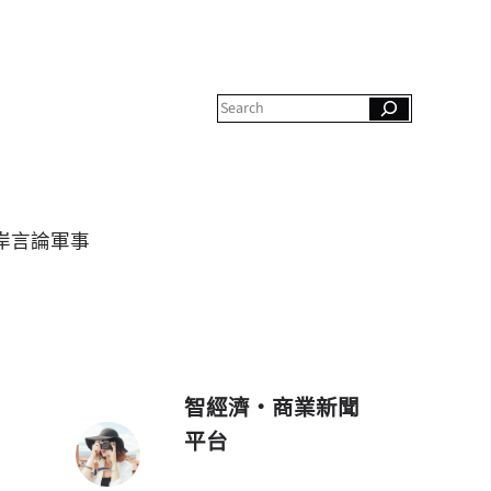
S
e
a
r
c
h
岸
言論
軍事
智經濟・商業新聞
平台