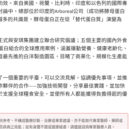
功效。來自美國、荷蘭、比利時、印度和以色列的國際專
討論中，總部位於印度的
Arboreal
公司（成功將酵母蛋白
越多的共識是，酵母蛋白正在從
「
替代蛋白質
」
演變為
正式與安琪集團建立聯合研究倡議；五個主要的國內外食
蛋白組合的全球應用案例，涵蓋運動營養、健康老齡化、
母最先進的白洋製造園區，目睹了商業化、規模化生產能
了一個重要的平臺，可以交流見解，協調優先事項，並推
作夥伴的合作
——
加強技術開發，分享最佳實踐，並加快
於支援全球糧食安全，並使所有人都能獲得負擔得起的優
訊參考，不構成醫療診斷、治療或專業建議，亦不能取代專業醫師、藥師或
防疾病之效能；如有身體不適或健康疑慮，請儘速諮詢專業醫療人員。