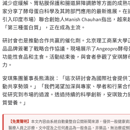
減少症緩解、胃粘膜保護和腸道屏障調節等方面的成熟
家分享了酵母蛋白科學及其跨部門應用的最新進展。在
引入印度市場）聯合創始人
Manish Chauhan
指出，越來
「
第三種蛋白質
」
，正在成為主流。
研討會也是推動合作共贏的催化劑。北京理工商業大學
品品牌簽署了戰略合作協議。現場展示了
Angeopro
酵母
功能性食品和主食。活動結束後，與會者參觀了安琪酵
力。
安琪集團董事長熊濤說：
「
這次研討會為國際社會提供
動共享勢頭。
」「
我們渴望加深與專家、學者和行業合
從研究到市場的過渡。透過持續的科學創新，安琪致力
質營養。
」
【免責聲明】
本文內容由系統自動彙整自公開新聞來源，僅供一般健康資
醫療人員之診療。文中提及之任何產品為一般食品，非藥品，無治療或預