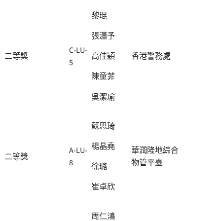
黎琨
張瀟予
C-LU-
二等獎
香港警務處
高佳穎
5
陳童菲
吳潔瑜
蘇思琦
楊晶堯
A-LU-
華潤隆地綜合
二等獎
8
物管平臺
徐璐
崔卓欣
周仁鴻