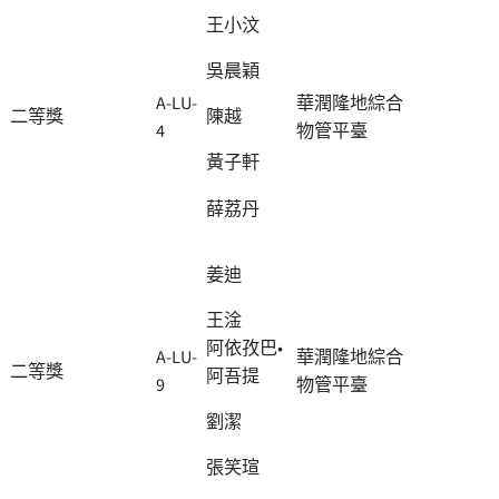
王小汶
吳晨穎
A-LU-
華潤隆地綜合
二等獎
陳越
4
物管平臺
黃子軒
薛荔丹
姜迪
王淦
阿依孜巴•
A-LU-
華潤隆地綜合
二等獎
阿吾提
9
物管平臺
劉潔
張笑瑄