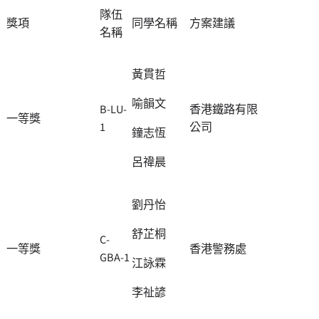
隊伍
獎項
同學名稱
方案建議
名稱
黃貫哲
喻韻文
B-LU-
香港鐵路有限
一等獎
1
公司
鐘志恆
呂禕晨
劉丹怡
舒芷桐
C-
一等獎
香港警務處
GBA-1
江詠霖
李祉諺