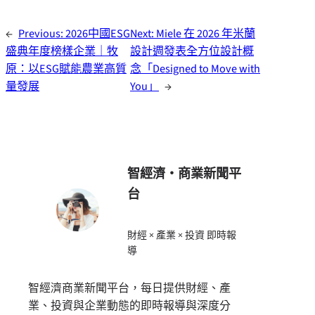
←
Previous:
2026中國ESG
Next:
Miele 在 2026 年米蘭
盛典年度榜樣企業｜牧
設計週發表全方位設計概
原：以ESG賦能農業高質
念「Designed to Move with
量發展
You」
→
智經濟・商業新聞平
台
財經 × 產業 × 投資 即時報
導
智經濟商業新聞平台，每日提供財經、產
業、投資與企業動態的即時報導與深度分