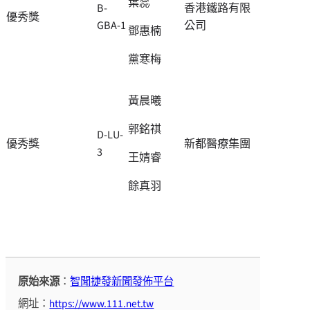
葉蕊
B-
香港鐵路有限
優秀獎
GBA-1
公司
鄧惠楠
黨寒梅
黃晨曦
郭銘祺
D-LU-
優秀獎
新都醫療集團
3
王婧睿
餘真羽
原始來源
：
智聞捷發新聞發佈平台
網址：
https://www.111.net.tw