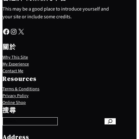
This may be a good place to introduce yourself and
your site or include some credits.
Facebook
Instagram
X
關於
Why This Site
My Experience
Contact Me
Resources
Terms & Conditions
Privacy Policy
S
Online Shop
e
搜尋
a
r
c
h
Address