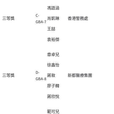
馮語涵
C-
三等獎
香港警務處
肖凱琳
GBA-7
王喆
袁裕傑
章卓兒
徐鑫怡
D-
三等獎
新都醫療集團
蔣敖
GBA-8
廖子韓
蔣欣悅
範可兒