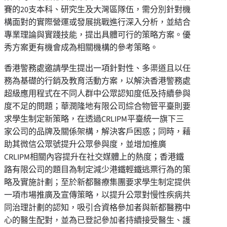
賽的20支本科、研究生及大灣區隊伍，需分別針對機
構面對的實際營運或發展挑戰進行深入分析，並結合
專業理論與實踐技能，提出具體可行的策略方案。優
秀方案更有機會成為相關機構的參考策略。
香港警務處邀請學生提出一項針對性、多渠道且以任
務為基礎的行銷及教育活動方案，以解決香港警務處
超級應用程式在不同人群中公眾認知度低及持續參與
度不足的問題；華潤隆地有限公司綜合物管平臺則要
求學生制定新策略，在透過CRLIPM平臺統一旗下三
家公司的品牌及關係架構，解決客戶困惑；同時，藉
助其微信公眾號提升公眾參與度，並增加推廣
CRLIPM相關內容提升在社交媒體上的熱度；香港鐵
路有限公司的題目為制定減少港鐵輕鐵逃票行為的策
略及實施計劃；至於新都醫療集團要求學生制定提供
一項市場推廣及宣傳策略，以提升公眾對慢性疾病共
同治理計劃的認知，吸引合資格參加者與新都醫務中
心的醫生配對，並為已登記參加者持續接受醫生、護