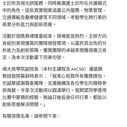
士診所及視光師服務，同時推廣護士診所在共護模式
中的角色。這些真實個案涵蓋公共服務、物業管理、
交通運輸及醫療健康等不同領域，考驗學生跨行業的
商業分析能力與創新思維。
活動於頒獎典禮隆重結束，現場氣氛熱烈。主辦方向
各組別表現優異的團隊頒發獎項，以嘉許其出色的分
析能力及創新策略。獲獎團隊的卓越表現獲得廣泛肯
定，為本次活動畫下完美句號。
嶺大商學院副院長（本科生課程及 AACSB）潘盛聰
教授致閉幕辭時表示：「我衷心祝賀所有獲獎隊伍，
也誠摯感謝籌委團隊、支援機構及各位學生的積極參
與貢獻，令是次活動得以圓滿舉行。我期望同學善用
比賽中累積的經驗，無論日後投身任何行業，都能以
創新思維解決問題。」
有關得獎名單，請參閱下表：