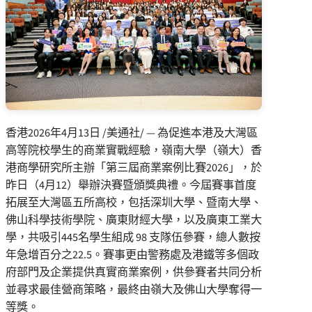
香港
2026年4月13日
/美通社/ — 為促進本港及大灣區
高等院校學生的商業實戰經驗，嶺南大學（嶺大）香
港商學研究所主辦「第三屆商業案例比賽2026」，於
昨日（4月12）舉辦決賽暨頒獎典禮。今屆賽事首度
拓展至大灣區五所高校，包括深圳大學、暨南大學、
佛山科學技術學院、廣東財經大學，以及廣東工業大
學，共吸引445名學生組成 98 支隊伍參賽，總人數按
年急增百分之22.5。賽事更由警務處及港鐵等多個政
府部門及企業提供真實商業案例，供參賽者共同分析
並尋求最佳營商策略，最終由嶺大及佛山大學奪得一
等獎。