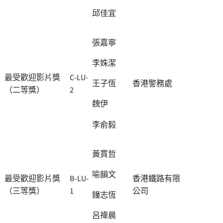
邱佳宜
張嘉寧
李姝潔
最受歡迎影片獎
C-LU-
香港警務處
王子恆
（二等獎）
2
魏伊
李俞毅
黃貫哲
喻韻文
最受歡迎影片獎
B-LU-
香港鐵路有限
（三等獎）
1
公司
鐘志恆
呂禕晨