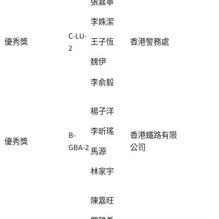
張嘉寧
李姝潔
C-LU-
優秀獎
香港警務處
王子恆
2
魏伊
李俞毅
楊子洋
李昕瑤
B-
香港鐵路有限
優秀獎
GBA-2
公司
馬源
林家宇
陳嘉旺