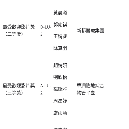
黃晨曦
郭銘祺
最受歡迎影片獎
D-LU-
新都醫療集團
（三等獎）
3
王婧睿
餘真羽
趙婧妍
劉欣怡
最受歡迎影片獎
A-LU-
華潤隆地綜合
楊斯雅
（三等獎）
2
物管平臺
周星妤
盧雨涵