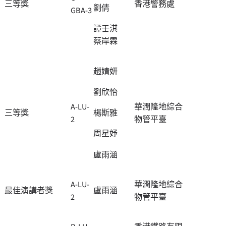
三等獎
香港警務處
劉倩
GBA-3
譚壬淇
蔡岸霖
趙婧妍
劉欣怡
A-LU-
華潤隆地綜合
三等獎
楊斯雅
2
物管平臺
周星妤
盧雨涵
A-LU-
華潤隆地綜合
最佳演講者獎
盧雨涵
2
物管平臺