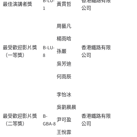
B-LU-
香港鐵路有限
最佳演講者獎
黃貫哲
1
公司
周藝凡
楊雨晗
最受歡迎影片獎
B-LU-
香港鐵路有限
孫巖
（一等獎）
8
公司
吳芳迪
何雨辰
李怡冰
吳劉晨晨
最受歡迎影片獎
B-
香港鐵路有限
尹可盈
（二等獎）
GBA-8
公司
王悅霏