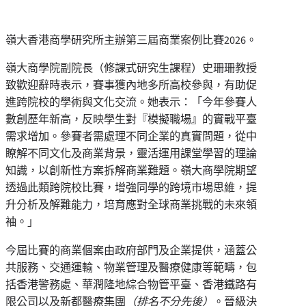
嶺大香港商學研究所主辦第三屆商業案例比賽2026。
嶺大商學院副院長（修課式研究生課程）史珊珊教授
致歡迎辭時表示，賽事獲內地多所高校參與，有助促
進跨院校的學術與文化交流。她表示：「今年參賽人
數創歷年新高，反映學生對『模擬職場』的實戰平臺
需求增加。參賽者需處理不同企業的真實問題，從中
瞭解不同文化及商業背景，靈活運用課堂學習的理論
知識，以創新性方案拆解商業難題。嶺大商學院期望
透過此類跨院校比賽，增強同學的跨境市場思維，提
升分析及解難能力，培育應對全球商業挑戰的未來領
袖。」
今屆比賽的商業個案由政府部門及企業提供，涵蓋公
共服務、交通運輸、物業管理及醫療健康等範疇，包
括香港警務處、華潤隆地綜合物管平臺、香港鐵路有
限公司以及新都醫療集團
（排名不分先後）
。晉級決