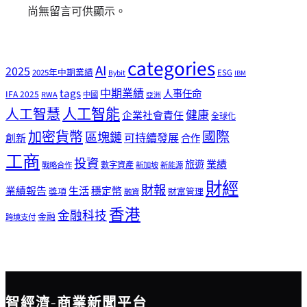
尚無留言可供顯示。
categories
AI
2025
2025年中期業績
ESG
Bybit
IBM
tags
中期業績
人事任命
IFA 2025
RWA
中國
亞洲
人工智能
人工智慧
健康
企業社會責任
全球化
加密貨幣
國際
區塊鏈
可持續發展
創新
合作
工商
投資
業績
旅遊
戰略合作
數字資產
新加坡
新能源
財經
財報
生活
業績報告
穩定幣
獎項
財富管理
融資
香港
金融科技
金融
跨境支付
智經濟-商業新聞平台