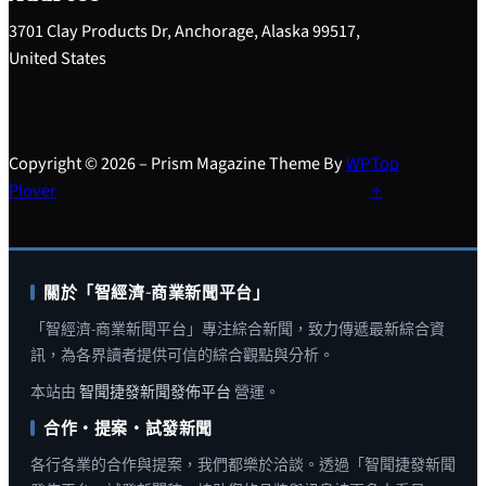
3701 Clay Products Dr, Anchorage, Alaska 99517,
United States
Copyright © 2026 – Prism Magazine Theme By
WP
Top
Plover
↑
關於「智經濟-商業新聞平台」
「智經濟-商業新聞平台」專注綜合新聞，致力傳遞最新綜合資
訊，為各界讀者提供可信的綜合觀點與分析。
本站由
智聞捷發新聞發佈平台
營運。
合作・提案・試發新聞
各行各業的合作與提案，我們都樂於洽談。透過「智聞捷發新聞