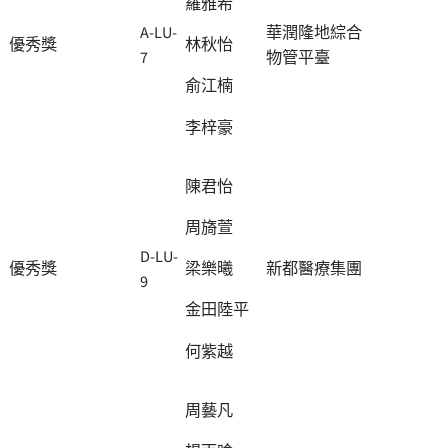
羅雅希
A-LU-
華潤隆地綜合
優秀獎
林秋怡
7
物管平臺
俞江楠
李梓豪
陳君怡
周旖萱
D-LU-
優秀獎
新都醫療集團
梁樂曦
9
金田陸平
何紫越
周藝凡