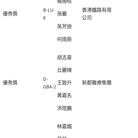
楊雨晗
B-LU-
香港鐵路有限
優秀獎
孫巖
8
公司
吳芳迪
何雨辰
胡志豪
丘麗晴
D-
優秀獎
新都醫療集團
王致升
GBA-2
黃嘉名
洪琨鵬
林嘉媚