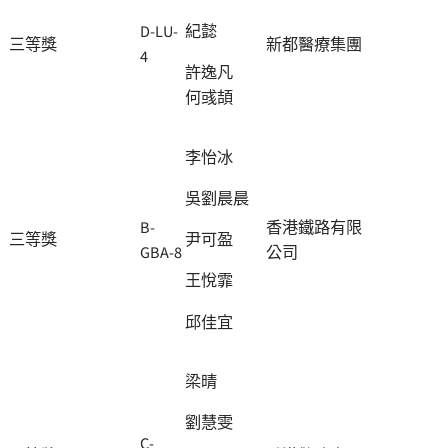
D-LU-
紀懿
三等獎
新都醫療集團
4
許逸凡
何彧頡
李怡冰
吳劉晨晨
B-
香港鐵路有限
三等獎
尹可盈
GBA-8
公司
王悅霏
邱佳宜
梁晴
劉慧雯
C-