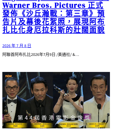
Warner Bros. Pictures 正式
發佈《沙丘瀚戰：第三章》預
告片及幕後花絮照，展現阿布
扎比化身厄拉科斯的壯闊面貌
2026 年 7 月 8 日
阿聯酋阿布扎比2026年7月9日 /美通社/ &…