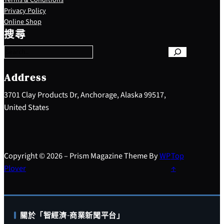
Privacy Policy
S
Online Shop
e
搜尋
a
r
c
h
Address
3701 Clay Products Dr, Anchorage, Alaska 99517,
United States
Copyright © 2026 – Prism Magazine Theme By
WP
Top
Plover
↑
關於「智經濟-商業新聞平台」