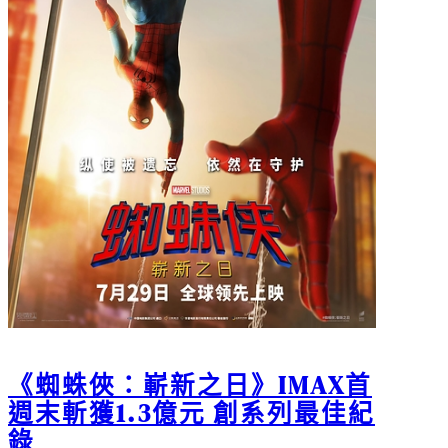
《蜘蛛俠：嶄新之日》IMAX首
週末斬獲1.3億元 創系列最佳紀
錄