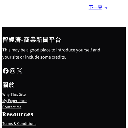
下一頁
→
智經濟-商業新聞平台
This may be a good place to introduce yourself and
your site or include some credits.
Facebook
Instagram
X
關於
Why This Site
My Experience
Contact Me
Resources
Terms & Conditions