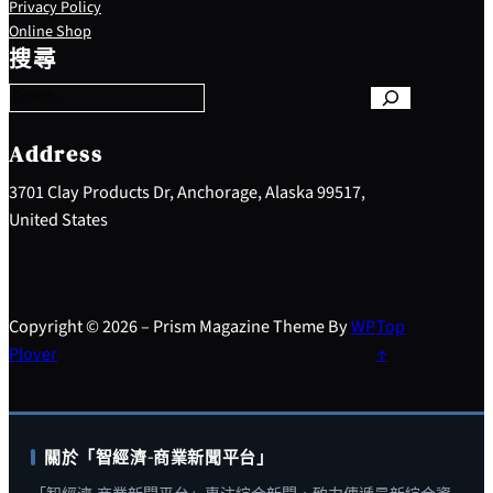
Privacy Policy
S
Online Shop
e
搜尋
a
r
c
h
Address
3701 Clay Products Dr, Anchorage, Alaska 99517,
United States
Copyright © 2026 – Prism Magazine Theme By
WP
Top
Plover
↑
關於「智經濟-商業新聞平台」