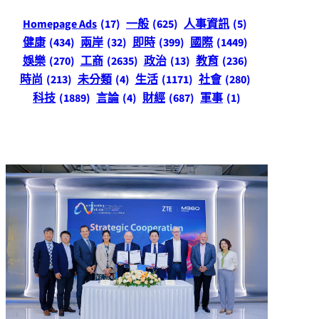
Homepage Ads
(17)
一般
(625)
人事資訊
(5)
健康
(434)
兩岸
(32)
即時
(399)
國際
(1449)
娛樂
(270)
工商
(2635)
政治
(13)
教育
(236)
時尚
(213)
未分類
(4)
生活
(1171)
社會
(280)
科技
(1889)
言論
(4)
財經
(687)
軍事
(1)