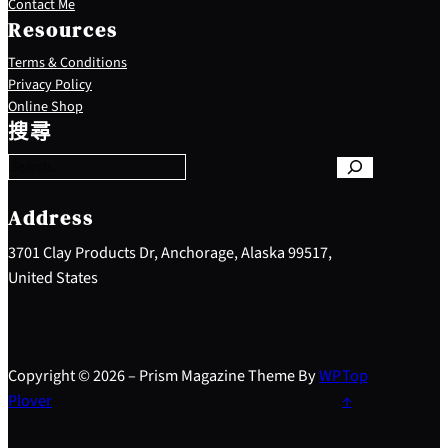
Contact Me
Resources
Terms & Conditions
Privacy Policy
S
Online Shop
e
搜尋
a
r
c
h
Address
3701 Clay Products Dr, Anchorage, Alaska 99517,
United States
Copyright © 2026 – Prism Magazine Theme By
WP
Top
Plover
↑