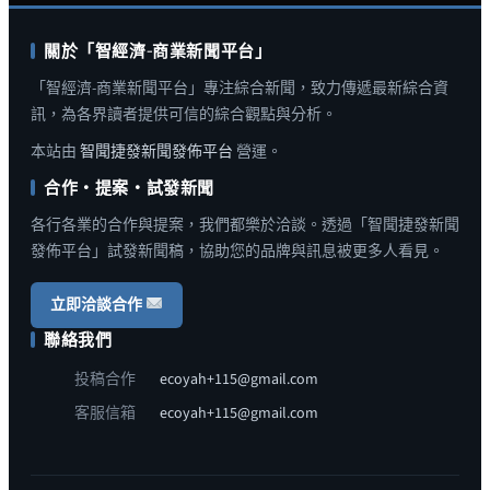
關於「智經濟-商業新聞平台」
「智經濟-商業新聞平台」專注綜合新聞，致力傳遞最新綜合資
訊，為各界讀者提供可信的綜合觀點與分析。
本站由
智聞捷發新聞發佈平台
營運。
合作・提案・試發新聞
各行各業的合作與提案，我們都樂於洽談。透過「智聞捷發新聞
發佈平台」試發新聞稿，協助您的品牌與訊息被更多人看見。
立即洽談合作
聯絡我們
投稿合作
ecoyah+115@gmail.com
客服信箱
ecoyah+115@gmail.com