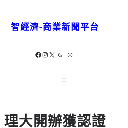
跳
至
主
智經濟-商業新聞平台
要
內
容
Facebook
Instagram
X
理大開辦獲認證