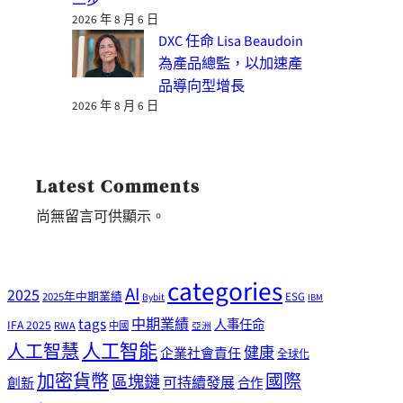
2026 年 8 月 6 日
DXC 任命 Lisa Beaudoin
為產品總監，以加速產
品導向型增長
2026 年 8 月 6 日
Latest Comments
尚無留言可供顯示。
categories
AI
2025
2025年中期業績
ESG
Bybit
IBM
tags
中期業績
人事任命
IFA 2025
RWA
中國
亞洲
人工智能
人工智慧
健康
企業社會責任
全球化
加密貨幣
國際
區塊鏈
可持續發展
創新
合作