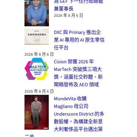
為 GEF 下一任行政總裁
兼董事長
2026 年 8 月 6 日
DXC 與 Primary 推出企
業 AI 專用的 AI 原生零信
任平台
2026 年 8 月 6 日
Cision 榮獲 2026 年
MarTech 突破獎三項大
獎，涵蓋社交聆聽、新
聞稿發佈及 AEO 領域
2026 年 8 月 6 日
MondeVita 收購
Magliano 母公司
Underscore District 的多
數股權，為構建全新意
大利奢侈品平台邁出第
二步