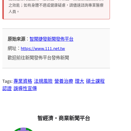
之效能；如有身體不適或健康疑慮，請儘速諮詢專業醫療
人員。
原始來源
：
智聞捷發新聞發佈平台
網址：
https://www.111.net.tw
歡迎前往新聞發佈平台發佈新聞
Tags:
專業資格
法規風險
營養治療
理大
碩士課程
認證
誤導性宣傳
智經濟・商業新聞平台