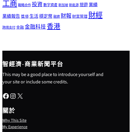
工商
投資
業績
旅遊
戰略合作
數字資產
新加坡
新能源
財經
財報
生活
業績報告
穩定幣
獎項
財富管理
融資
香港
金融科技
金融
跨境支付
智經濟-商業新聞平台
This may be a good place to introduce yourself and
your site or include some credits.
Facebook
Instagram
X
關於
Why This Site
My Experience