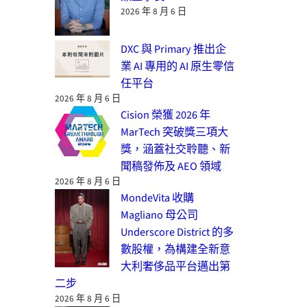
2026 年 8 月 6 日
DXC 與 Primary 推出企
業 AI 專用的 AI 原生零信
任平台
2026 年 8 月 6 日
Cision 榮獲 2026 年
MarTech 突破獎三項大
獎，涵蓋社交聆聽、新
聞稿發佈及 AEO 領域
2026 年 8 月 6 日
MondeVita 收購
Magliano 母公司
Underscore District 的多
數股權，為構建全新意
大利奢侈品平台邁出第
二步
2026 年 8 月 6 日