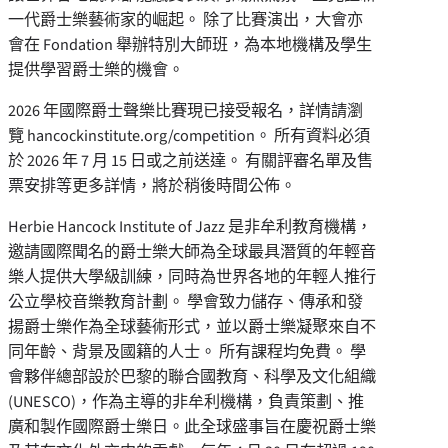
一代爵士樂藝術家的崛起。 除了比賽演出，大會亦
會在 Fondation 舉辦特別大師班，為本地機構及學生
提供學習爵士樂的機會。
2026 年國際爵士聲樂比賽現已接受報名，詳情請瀏
覽 hancockinstitute.org/competition。 所有資料必須
於 2026 年 7 月 15 日或之前送達。 有關評審名單及售
票安排等更多詳情，將於稍後時間公佈。
Herbie Hancock Institute of Jazz 是非牟利教育機構，
邀請國際聞名的爵士樂大師為全球最具潛質的年輕音
樂人提供大學級訓練，同時為世界各地的年輕人推行
公立學校音樂教育計劃。 學會致力儲存、傳承和發
揚爵士樂作為全球藝術形式，並以爵士樂凝聚來自不
同年齡、背景及國籍的人士。 所有課程均免費。 學
會夥伴總部設於巴黎的聯合國教育、科學及文化組織
(UNESCO)，作為主導的非牟利機構，負責策劃、推
廣和製作國際爵士樂日。此全球盛事旨在慶祝爵士樂