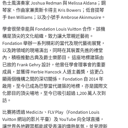
色士風演奏家 Joshua Redman 與 Melissa Aldana；鋼
琴家、作曲家兼奧斯卡得主 Kris Bowers；低音提琴
手 Ben Williams；以及小號手 Ambrose Akinmusire。
學會很榮幸能與 Fondation Louis Vuitton 合作，該機
構是頂尖的文化組織，致力讓大眾親近藝術。
Fondation 舉辦一系列精彩的當代及現代藝術展覽，
以及跨領域的現場演出，同時在其裝置先進的禮堂
內，積極推動古典及爵士樂節目。 這座地標建築由
已故的 Frank Gehry 設計，他曾任學會理事會的重要
成員，並獲得 Herbie Hancock 人道主義獎，這更凸
顯兩個機構之間的深切關係。 Fondation 自 2014 年
啟用，至今已成為巴黎當代建築的地標，亦是國際文
化節目的頂尖場地，至今已吸引超過 1,200 萬人次到
訪。
比賽將透過 Medici.tv、FLV Play（Fondation Louis
Vuitton 網站的影片平臺）及 YouTube 向全球直播，
讓世界各地觀眾都能感受表演的熾熱氣氛，並見證新