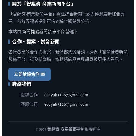
關於「智經濟-商業新聞平台」
「智經濟-商業新聞平台」專注綜合新聞，致力傳遞最新綜合資
訊，為各界讀者提供可信的綜合觀點與分析。
本站由
智聞捷發新聞發佈平台
營運。
合作・提案・試發新聞
各行各業的合作與提案，我們都樂於洽談。透過「智聞捷發新聞
發佈平台」試發新聞稿，協助您的品牌與訊息被更多人看見。
立即洽談合作
聯絡我們
投稿合作
ecoyah+115@gmail.com
客服信箱
ecoyah+115@gmail.com
© 2026
智經濟-商業新聞平台
版權所有