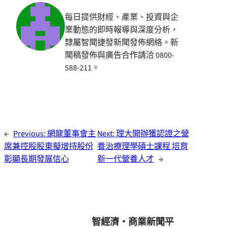
每日提供財經、產業、投資與企
業動態的即時報導與深度分析，
隸屬智聞捷發新聞發佈網絡。新
聞稿發佈與廣告合作請洽 0800-
588-211。
←
Previous:
網龍董事會主
Next:
理大開辦獲認證之營
席兼控股股東擬增持股份
養治療理學碩士課程 培育
彰顯長期發展信心
新一代營養人才
→
智經濟・商業新聞平