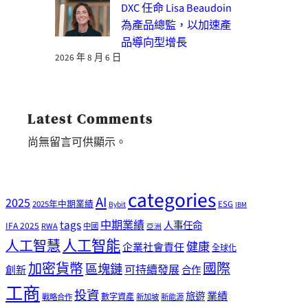
DXC 任命 Lisa Beaudoin
為產品總監，以加速產
品導向型增長
2026 年 8 月 6 日
Latest Comments
尚無留言可供顯示。
categories
AI
2025
2025年中期業績
ESG
Bybit
IBM
tags
中期業績
人事任命
IFA 2025
RWA
中國
亞洲
人工智能
人工智慧
健康
企業社會責任
全球化
加密貨幣
國際
區塊鏈
可持續發展
創新
合作
工商
投資
業績
旅遊
戰略合作
數字資產
新加坡
新能源