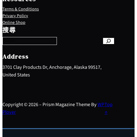
Terms & Conditions
Privacy Policy
S
Online Shop
e
搜尋
a
r
c
h
Address
3701 Clay Products Dr, Anchorage, Alaska 99517,
United States
Copyright © 2026 – Prism Magazine Theme By
WP
Top
Plover
↑