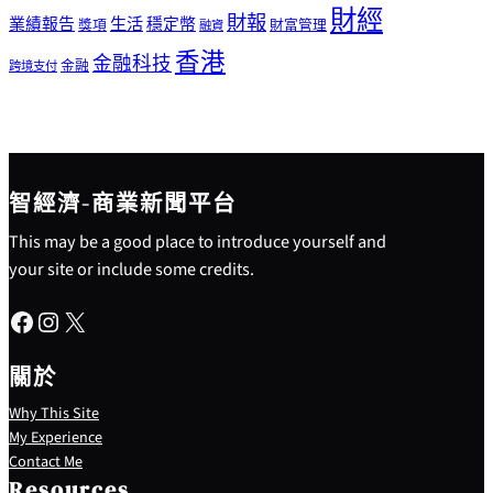
財經
財報
生活
業績報告
穩定幣
獎項
財富管理
融資
香港
金融科技
金融
跨境支付
智經濟-商業新聞平台
This may be a good place to introduce yourself and
your site or include some credits.
Facebook
Instagram
X
關於
Why This Site
My Experience
Contact Me
Resources