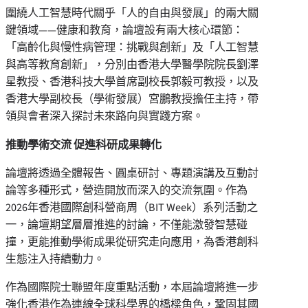
圍繞人工智慧時代關乎
「
人的自由與發展
」
的兩大關
鍵領域——健康和教育，論壇設有兩大核心環節：
「高齡化與慢性病管理：挑戰與創新」及「人工智慧
與高等教育創新」，分別由香港大學醫學院院長劉澤
星教授、香港科技大學首席副校長郭毅可教授，以及
香港大學副校長（學術發展）宮鵬教授擔任主持，帶
領與會者深入探討未來路向與實踐方案。
推動學術交流 促進科研成果轉化
論壇將透過全體報告、圓桌研討、專題演講及互動討
論等多種形式，營造開放而深入的交流氛圍。作為
2026年香港國際創科營商周（BIT Week）系列活動之
一，論壇期望層層推進的討論，不僅能激發智慧碰
撞，更能推動學術成果從研究走向應用，為香港創科
生態注入持續動力。
作為國際院士聯盟年度重點活動，本屆論壇將進一步
強化香港作為連線全球科學界的橋樑角色，鞏固其國