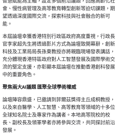
智慧賦能為主軸，設定多個前沿議題，回應高齡化社
會、慢性病管理及高等教育轉型創新等迫切課題，期
望透過深度國際交流，探索科技與社會融合的新可
能。
本屆論壇幸獲香港特別行政區政府高度重視，行政長
官李家超先生將透過影片方式為論壇致開幕辭，創新
科技及工業局局長孫東教授亦將親臨現場發表講話，
充分體現香港特區政府對人工智慧發展及國際學術交
流的堅定支援，亦彰顯本屆論壇在推動香港創科發展
中的重要角色。
聚焦兩大AI議題 匯聚全球學術權威
論壇陣容鼎盛，已邀請到菲爾茲獎得主丘成桐教授，
以及來自醫學、人工智慧、高等教育等領域的十多位
全球知名院士及專家作為講者。本地高等院校的校
長、副校長及領軍學者亦將參與交流，共同探討前沿
發展。