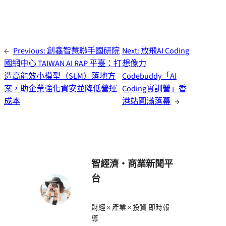
←
Previous:
創鑫智慧聯手國研院
Next:
放飛AI Coding
國網中心 TAIWAN AI RAP 平臺：打
想像力
造高能效小模型（SLM）落地方
Codebuddy「AI
案，助企業強化資安並降低營運
Coding實訓營」香
成本
港站圓滿落幕
→
智經濟・商業新聞平
台
財經 × 產業 × 投資 即時報
導