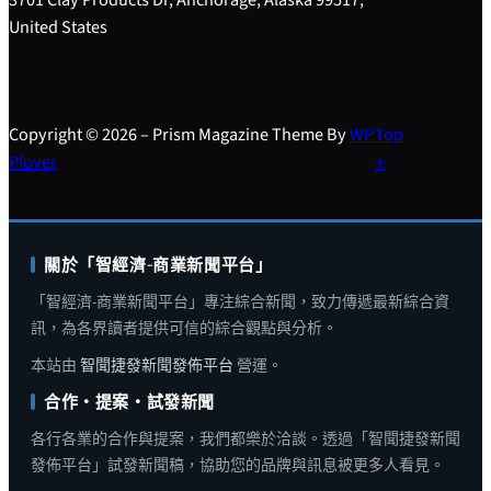
United States
Copyright © 2026 – Prism Magazine Theme By
WP
Top
Plover
↑
關於「智經濟-商業新聞平台」
「智經濟-商業新聞平台」專注綜合新聞，致力傳遞最新綜合資
訊，為各界讀者提供可信的綜合觀點與分析。
本站由
智聞捷發新聞發佈平台
營運。
合作・提案・試發新聞
各行各業的合作與提案，我們都樂於洽談。透過「智聞捷發新聞
發佈平台」試發新聞稿，協助您的品牌與訊息被更多人看見。