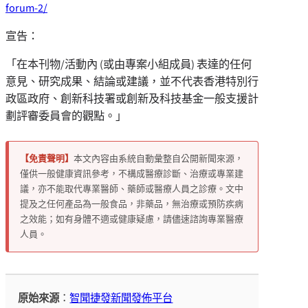
forum-2/
宣告：
「在本刊物/活動內 (或由專案小組成員) 表達的任何
意見、研究成果、結論或建議，並不代表香港特別行
政區政府、創新科技署或創新及科技基金一般支援計
劃評審委員會的觀點。」
【免責聲明】
本文內容由系統自動彙整自公開新聞來源，
僅供一般健康資訊參考，不構成醫療診斷、治療或專業建
議，亦不能取代專業醫師、藥師或醫療人員之診療。文中
提及之任何產品為一般食品，非藥品，無治療或預防疾病
之效能；如有身體不適或健康疑慮，請儘速諮詢專業醫療
人員。
原始來源
：
智聞捷發新聞發佈平台