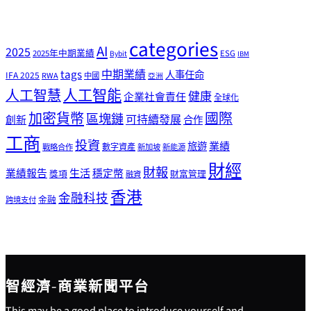
categories
AI
2025
2025年中期業績
ESG
Bybit
IBM
tags
中期業績
人事任命
IFA 2025
RWA
中國
亞洲
人工智能
人工智慧
健康
企業社會責任
全球化
加密貨幣
國際
區塊鏈
可持續發展
創新
合作
工商
投資
業績
旅遊
戰略合作
數字資產
新加坡
新能源
財經
財報
生活
業績報告
穩定幣
獎項
財富管理
融資
香港
金融科技
金融
跨境支付
智經濟-商業新聞平台
This may be a good place to introduce yourself and