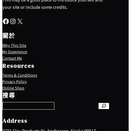
your site or include some credits.
Facebook
Instagram
X
關於
Why This Site
My Experience
Contact Me
Resources
Terms & Conditions
Privacy Policy
S
Online Shop
e
搜尋
a
r
c
h
Address
3701 Clay Products Dr, Anchorage, Alaska 99517,