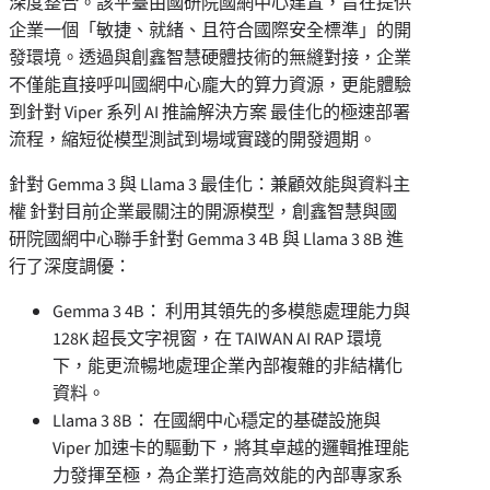
深度整合。該平臺由國研院國網中心建置，旨在提供
企業一個「敏捷、就緒、且符合國際安全標準」的開
發環境。透過與創鑫智慧硬體技術的無縫對接，企業
不僅能直接呼叫國網中心龐大的算力資源，更能體驗
到針對 Viper 系列 AI 推論解決方案 最佳化的極速部署
流程，縮短從模型測試到場域實踐的開發週期。
針對 Gemma 3 與 Llama 3 最佳化：兼顧效能與資料主
權 針對目前企業最關注的開源模型，創鑫智慧與國
研院國網中心聯手針對 Gemma 3 4B 與 Llama 3 8B 進
行了深度調優：
Gemma 3 4B： 利用其領先的多模態處理能力與
128K 超長文字視窗，在 TAIWAN AI RAP 環境
下，能更流暢地處理企業內部複雜的非結構化
資料。
Llama 3 8B： 在國網中心穩定的基礎設施與
Viper 加速卡的驅動下，將其卓越的邏輯推理能
力發揮至極，為企業打造高效能的內部專家系