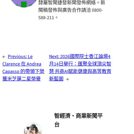
隸屬智聞捷發新聞發佈網絡。新
聞稿發佈與廣告合作請洽 0800-
588-211。
←
Previous:
Le
Next:
2026國際院士香江論壇4
Clarence 在 Andrea
月14日舉行：匯聚全球頂尖智
Capasso 的帶領下榮
慧 共商AI賦能健康與高等教育
獲米芝蓮二星榮譽
新藍圖
→
智經濟・商業新聞平
台