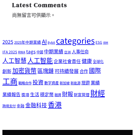
Latest Comments
尚無留言可供顯示。
categories
AI
2025
2025年中期業績
ESG
Bybit
IBM
tags
中期業績
人事任命
IFA 2025
RWA
中國
亞洲
人工智能
人工智慧
健康
企業社會責任
全球化
加密貨幣
國際
區塊鏈
可持續發展
創新
合作
工商
投資
業績
旅遊
戰略合作
數字資產
新加坡
新能源
財經
財報
生活
業績報告
穩定幣
獎項
財富管理
融資
香港
金融科技
金融
跨境支付