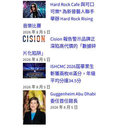
Hard Rock Cafe 與可口
可樂® 為新晉藝人聯手
舉辦 Hard Rock Rising
音樂比賽
2026 年 8 月 5 日
Cision 報告警示品牌正
深陷高代價的「數據碎
片化陷阱」
2026 年 8 月 5 日
ISHCMC 2026屆畢業生
斬獲兩枚IB滿分，年級
平均分達34.5分
2026 年 8 月 5 日
Guggenheim Abu Dhabi
委任首任館長
2026 年 8 月 5 日