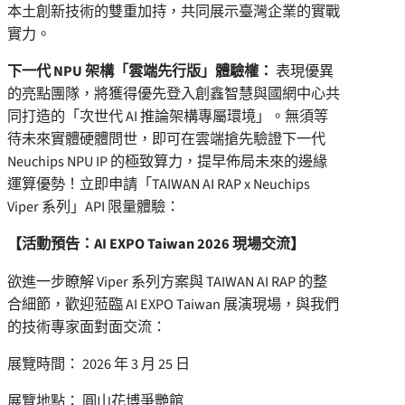
本土創新技術的雙重加持，共同展示臺灣企業的實戰
實力。
下一代
NPU
架構「雲端先行版」體驗權：
表現優異
的亮點團隊，將獲得優先登入創鑫智慧與國網中心共
同打造的「次世代 AI 推論架構專屬環境」。無須等
待未來實體硬體問世，即可在雲端搶先驗證下一代
Neuchips NPU IP 的極致算力，提早佈局未來的邊緣
運算優勢！立即申請「TAIWAN AI RAP x Neuchips
Viper 系列」API 限量體驗：
【活動預告：
AI EXPO Taiwan 2026
現場交流】
欲進一步瞭解 Viper 系列方案與 TAIWAN AI RAP 的整
合細節，歡迎蒞臨 AI EXPO Taiwan 展演現場，與我們
的技術專家面對面交流：
展覽時間： 2026 年 3 月 25 日
展覽地點： 圓山花博爭艷館