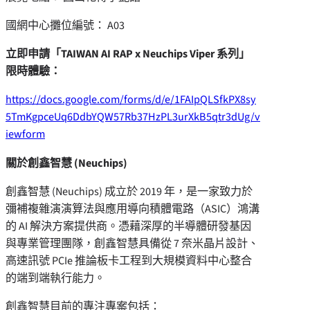
國網中心攤位編號： A03
立即申請「
TAIWAN AI RAP x Neuchips Viper
系列」
限時體驗：
https://docs.google.com/forms/d/e/1FAIpQLSfkPX8sy
5TmKgpceUq6DdbYQW57Rb37HzPL3urXkB5qtr3dUg/v
iewform
關於創鑫智慧
(Neuchips)
創鑫智慧 (Neuchips) 成立於 2019 年，是一家致力於
彌補複雜演演算法與應用導向積體電路（ASIC）鴻溝
的 AI 解決方案提供商。憑藉深厚的半導體研發基因
與專業管理團隊，創鑫智慧具備從 7 奈米晶片設計、
高速訊號 PCIe 推論板卡工程到大規模資料中心整合
的端到端執行能力。
創鑫智慧目前的專注專案包括：