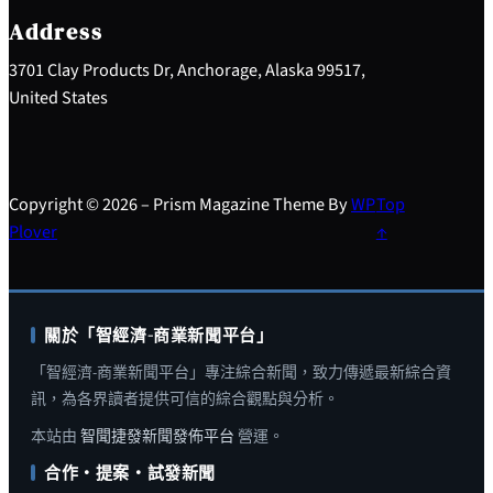
h
Address
3701 Clay Products Dr, Anchorage, Alaska 99517,
United States
Copyright © 2026 – Prism Magazine Theme By
WP
Top
Plover
↑
關於「智經濟-商業新聞平台」
「智經濟-商業新聞平台」專注綜合新聞，致力傳遞最新綜合資
訊，為各界讀者提供可信的綜合觀點與分析。
本站由
智聞捷發新聞發佈平台
營運。
合作・提案・試發新聞