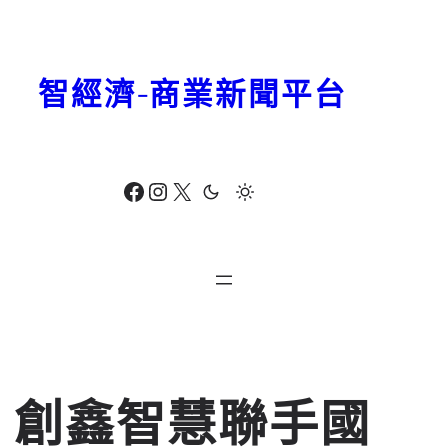
跳
至
主
智經濟-商業新聞平台
要
內
容
Facebook
Instagram
X
創鑫智慧聯手國