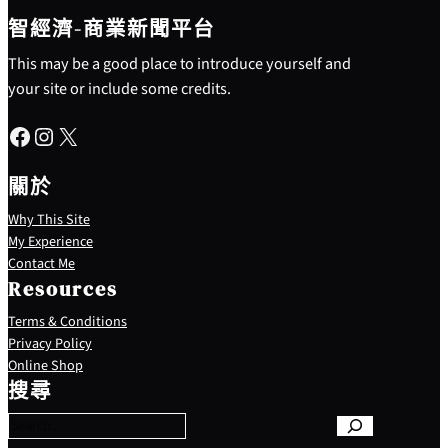
智經濟-商業新聞平台
This may be a good place to introduce yourself and
your site or include some credits.
Facebook
Instagram
X
關於
Why This Site
My Experience
Contact Me
Resources
Terms & Conditions
Privacy Policy
S
Online Shop
e
搜尋
a
r
c