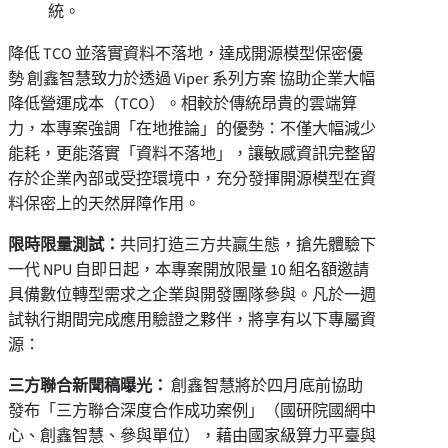
統。
降低 TCO 並落實資料不落地，達成開源模型保密優
勢 創鑫智慧致力於透過 Viper 系列方案 協助企業大幅
降低營運成本（TCO）。相較於傳統昂貴的雲端算
力，本專案強調「在地推論」的優勢：不僅大幅減少
能耗，更能落實「資料不落地」，讓敏感資訊完整留
存於企業內部或受控環境中，充分發揮開源模型在資
料保密上的天然屏障作用。
限時限量測試：
共同打造三方共贏生態，搶先體驗下
一代 NPU 自即日起，本專案開放限量 10 組名額邀請
具備數位轉型需求之企業與開發團隊參與。凡於一週
試執行期間完成應用驗證之夥伴，將享有以下專屬資
源：
三方聯合新聞稿曝光：
創鑫智慧將於四月底前協助
發布「三方聯合深度合作成功案例」（國研院國網中
心、創鑫智慧、參與單位），藉由國家級算力平臺與