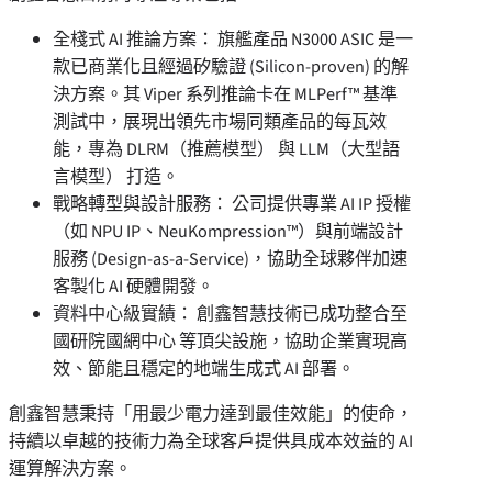
全棧式 AI 推論方案： 旗艦產品 N3000 ASIC 是一
款已商業化且經過矽驗證 (Silicon-proven) 的解
決方案。其 Viper 系列推論卡在 MLPerf™ 基準
測試中，展現出領先市場同類產品的每瓦效
能，專為 DLRM（推薦模型） 與 LLM（大型語
言模型） 打造。
戰略轉型與設計服務： 公司提供專業 AI IP 授權
（如 NPU IP、NeuKompression™）與前端設計
服務 (Design-as-a-Service)，協助全球夥伴加速
客製化 AI 硬體開發。
資料中心級實績： 創鑫智慧技術已成功整合至
國研院國網中心 等頂尖設施，協助企業實現高
效、節能且穩定的地端生成式 AI 部署。
創鑫智慧秉持「用最少電力達到最佳效能」的使命，
持續以卓越的技術力為全球客戶提供具成本效益的 AI
運算解決方案。