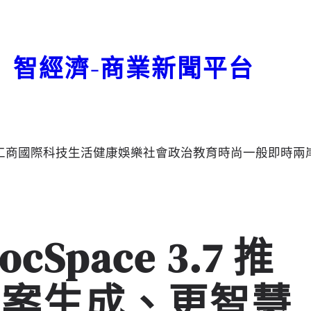
智經濟-商業新聞平台
工商
國際
科技
生活
健康
娛樂
社會
政治
教育
時尚
一般
即時
兩
ocSpace 3.7 推
檔案生成、更智慧