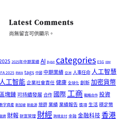
Latest Comments
尚無留言可供顯示。
categories
AI
2025
2025年中期業績
ESG
Bybit
IBM
人工智慧
tags
中期業績
人事任命
IFA 2025
RWA
中國
亞洲
人工智能
加密貨幣
健康
企業社會責任
創新
全球化
工商
國際
區塊鏈
投資
可持續發展
合作
戰略合作
業績
生活
旅遊
業績報告
穩定幣
獎項
數字資產
新加坡
新能源
財經
香港
財報
金融科技
財富管理
金融
融資
跨境支付