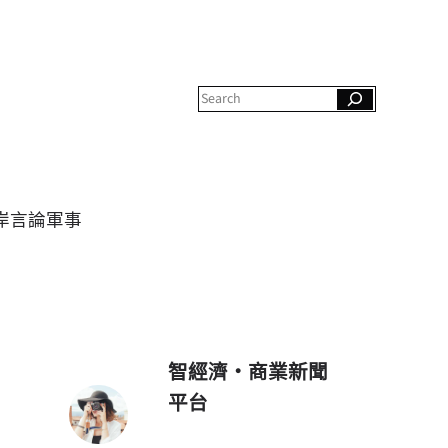
S
e
a
r
c
h
岸
言論
軍事
智經濟・商業新聞
平台