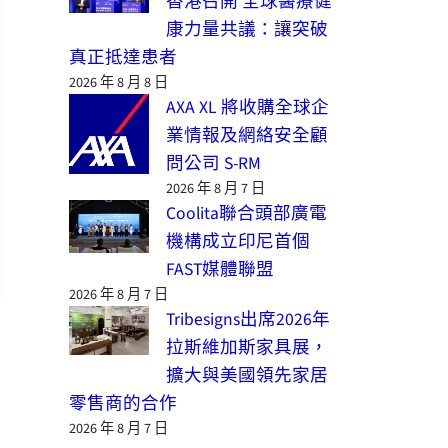
香港召開 全球醫療健
康力量共議：讓突破
真正抵達患者
2026 年 8 月 8 日
AXA XL 將收購全球企
業情報及網絡安全顧
問公司 S-RM
2026 年 8 月 7 日
Coolita聯合頭部廣電
機構成立印尼首個
FAST媒體聯盟
2026 年 8 月 7 日
Tribesigns出席2026年
拉斯維加斯家具展，
擴大與美國領先家居
零售商的合作
2026 年 8 月 7 日