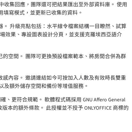
中收集回應，團隊還可把結果匯出至外部資料庫。 使用
專用填寫模式，並更新已收集的資料。
9.4 支援的編輯器。 升級亮點包括：水平線令檔案結構一目瞭然、試算
新轉場效果、專設圖表設計分頁，並支援克羅埃西亞語介
己的空間。 團隊可更換預設檔案範本、將房間合併為群
敏感內容。 邀請連結如今可按加入人數及有效時長雙重
，以及額外儲存空間和備份等增值服務。
更符合規範。 軟體程式碼採用 GNU Affero General
於署名及修改版本的額外條款。 此授權並不授予 ONLYOFFICE 商標的