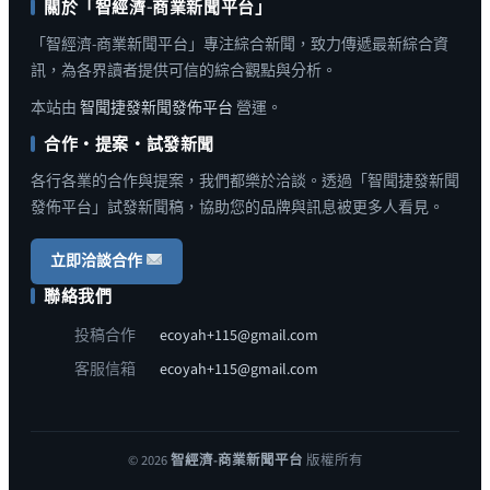
關於「智經濟-商業新聞平台」
「智經濟-商業新聞平台」專注綜合新聞，致力傳遞最新綜合資
訊，為各界讀者提供可信的綜合觀點與分析。
本站由
智聞捷發新聞發佈平台
營運。
合作・提案・試發新聞
各行各業的合作與提案，我們都樂於洽談。透過「智聞捷發新聞
發佈平台」試發新聞稿，協助您的品牌與訊息被更多人看見。
立即洽談合作
聯絡我們
投稿合作
ecoyah+115@gmail.com
客服信箱
ecoyah+115@gmail.com
© 2026
智經濟-商業新聞平台
版權所有