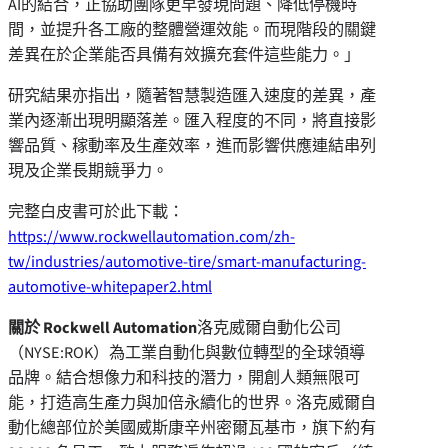
AI的結合，正協助團隊更早發現問題、降低停機時
間，並提升各工廠的整體營運效能。而現階段的關鍵
差異在於企業能否具備有效擴充套件這些能力。」
研究結果亦指出，隨著智慧製造匯入速度的差異，產
業內逐漸出現明顯落差。匯入程度的不同，將直接影
響品質、稼動率及生產效率，進而影響供應連結串列
現及企業長期競爭力。
完整白皮書可於此下載：
https://www.rockwellautomation.com/zh-
tw/industries/automotive-tire/smart-manufacturing-
automotive-whitepaper2.html
關於
Rockwell Automation
洛克威爾自動化公司
（NYSE:ROK）為工業自動化與數位轉型的全球領導
品牌。結合想像力和科技的潛力，開創人類無限可
能，打造高生產力與加倍永續化的世界。洛克威爾自
動化總部位於美國威斯康辛州密爾瓦基市，旗下約有