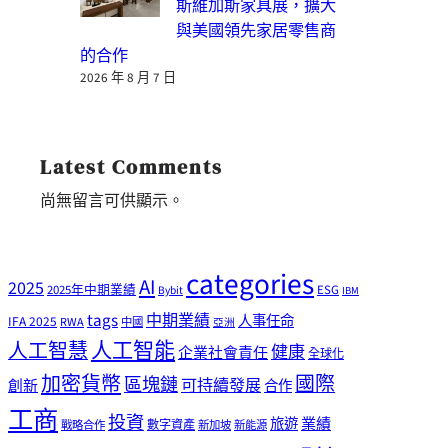
斯維加斯家具展，擴大
與美國領先家居零售商
的合作
2026 年 8 月 7 日
Latest Comments
尚無留言可供顯示。
categories
AI
2025
2025年中期業績
ESG
Bybit
IBM
tags
中期業績
人事任命
IFA 2025
RWA
中國
亞洲
人工智能
人工智慧
健康
企業社會責任
全球化
加密貨幣
國際
區塊鏈
可持續發展
創新
合作
工商
投資
業績
旅遊
戰略合作
數字資產
新加坡
新能源