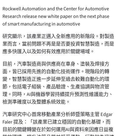
Rockwell Automation and the Center for Automotive
Research release new white paper on the next phase
of smart manufacturing in automotive
研究顯示，該產業正邁入全新應用的新階段。對製造
業而言，當前問題不再是是否要投資智慧製造，而是
應多快匯入以及如何有效應用於關鍵場域。
目前，汽車製造商與供應商在車身、塗裝及焊接方
面，皆已採用先進的自動化技術運作。現階段的轉
變，智慧製造正進一步延伸至過去較難自動化的環
節，包括電子組裝、產品驗證、生產協調與物流管
理。同時，AI與機器學習持續提升預測性維護能力、
檢測準確度以及整體系統效能。
汽車研究中心首席移動產業分析師暨策略主管 Edgar
Faler 提及：「該產業已建立穩固的自動化基礎，而
目前的關鍵轉變在於如何運用AI與資料來因應日益複