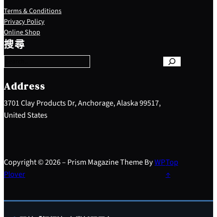
Terms & Conditions
Privacy Policy
S
Online Shop
e
搜尋
a
r
c
h
Address
3701 Clay Products Dr, Anchorage, Alaska 99517,
United States
Copyright © 2026 – Prism Magazine Theme By
WP
Top
Plover
↑