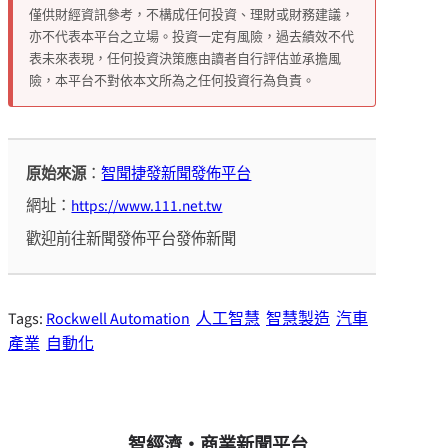
僅供財經資訊參考，不構成任何投資、理財或財務建議，
亦不代表本平台之立場。投資一定有風險，過去績效不代
表未來表現，任何投資決策應由讀者自行評估並承擔風
險，本平台不對依本文所為之任何投資行為負責。
原始來源
：
智聞捷發新聞發佈平台
網址：
https://www.111.net.tw
歡迎前往新聞發佈平台發佈新聞
Tags:
Rockwell Automation
人工智慧
智慧製造
汽車
產業
自動化
智經濟・商業新聞平台