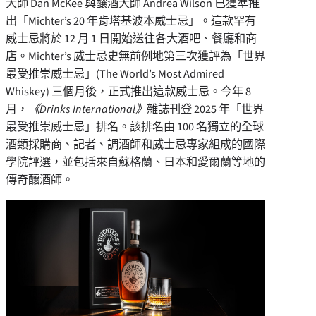
大師
Dan McKee
與釀酒大師
Andrea Wilson
已獲準推
出「Michter’s 20 年肯塔基波本威士忌」。這款罕有
威士忌將於 12 月 1 日開始送往各大酒吧、餐廳和商
店。Michter’s 威士忌史無前例地第三次獲評為「世界
最受推崇威士忌」(The World’s Most Admired
Whiskey) 三個月後，正式推出這款威士忌。今年 8
月，
《
Drinks International
》
雜誌刊登 2025 年「世界
最受推崇威士忌」排名。該排名由 100 名獨立的全球
酒類採購商、記者、調酒師和威士忌專家組成的國際
學院評選，並包括來自蘇格蘭、日本和愛爾蘭等地的
傳奇釀酒師。