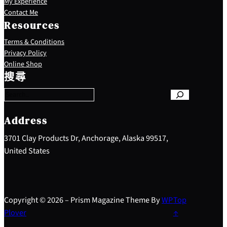
My Experience
Contact Me
Resources
Terms & Conditions
Privacy Policy
S
Online Shop
e
搜尋
a
r
c
h
Address
3701 Clay Products Dr, Anchorage, Alaska 99517,
United States
Copyright © 2026 – Prism Magazine Theme By
WP
Top
Plover
↑