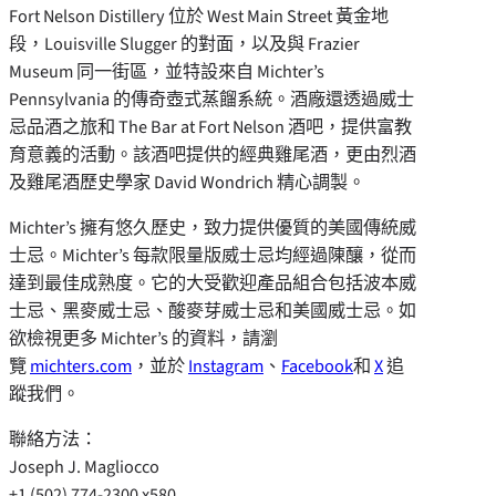
Fort Nelson Distillery 位於 West Main Street 黃金地
段，Louisville Slugger 的對面，以及與 Frazier
Museum 同一街區，並特設來自 Michter’s
Pennsylvania
的傳奇壺式蒸餾系統。酒廠還透過威士
忌品酒之旅和 The Bar at Fort Nelson 酒吧，提供富教
育意義的活動。該酒吧提供的經典雞尾酒，更由烈酒
及雞尾酒歷史學家
David Wondrich
精心調製。
Michter’s 擁有悠久歷史，致力提供優質的美國傳統威
士忌。Michter’s 每款限量版威士忌均經過陳釀，從而
達到最佳成熟度。它的大受歡迎產品組合包括波本威
士忌、黑麥威士忌、酸麥芽威士忌和美國威士忌。如
欲檢視更多 Michter’s 的資料，請瀏
覽
michters.com
，並於
Instagram
、
Facebook
和
X
追
蹤我們。
聯絡方法：
Joseph J. Magliocco
+1 (502) 774-2300 x580