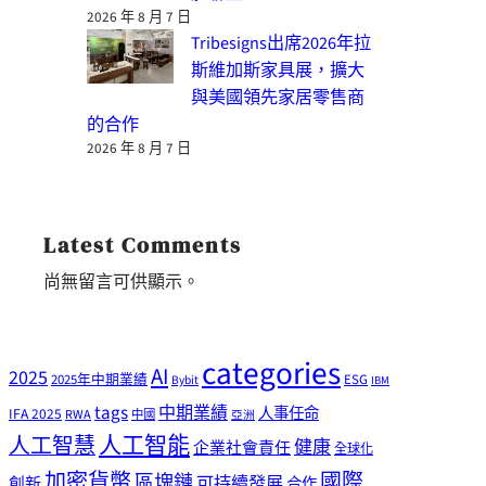
2026 年 8 月 7 日
Tribesigns出席2026年拉
斯維加斯家具展，擴大
與美國領先家居零售商
的合作
2026 年 8 月 7 日
Latest Comments
尚無留言可供顯示。
categories
AI
2025
2025年中期業績
ESG
Bybit
IBM
tags
中期業績
人事任命
IFA 2025
RWA
中國
亞洲
人工智能
人工智慧
健康
企業社會責任
全球化
加密貨幣
國際
區塊鏈
可持續發展
創新
合作