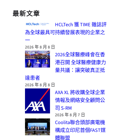
最新文章
HCLTech 獲 TIME 雜誌評
為全球最具可持續發展表現的企業之
一
2026 年 8 月 8 日
2026全球醫療峰會在香
港召開 全球醫療健康力
量共議：讓突破真正抵
達患者
2026 年 8 月 8 日
AXA XL 將收購全球企業
情報及網絡安全顧問公
司 S-RM
2026 年 8 月 7 日
Coolita聯合頭部廣電機
構成立印尼首個FAST媒
體聯盟