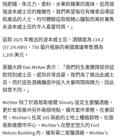
拖肥糖、朱古力、香料、水果和糖果的風味，從而增
強波本威士忌的複雜性。我們希望每位有機會品嚐這
款產品的人士，均可體驗這款經精心釀製而美好兼雋
永波本威士忌的令人喜愛特質。」
這款 2025 年推出的波本威士忌，酒精度為 114.2
(57.1% ABV)，750 毫升瓶裝的美國建議零售價為
1,200 美元。
蒸餾大師
Dan McKee
表示：「我們的生產團隊提供這
款特別威士忌，感到非常自豪。我們為了推出此威士
忌，而於這些酒桶釀造中投入大量時間與精力，因此
與眾不同。」
Michter 除了於路易斯維爾 Shively 設定主要釀酒廠，
更於肯塔基州另外兩個地點，擴充套件業務。在春田
市，Michter’s 在其 205 英畝的土地上種植穀物。在路
易斯維爾市中心，Michter’s 在歷史悠久的 Fort
Nelson Building 內，擁有第二家釀酒廠。Michter’s