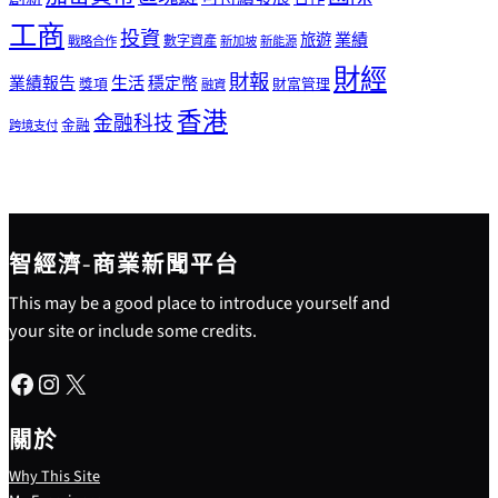
工商
投資
業績
旅遊
戰略合作
數字資產
新加坡
新能源
財經
財報
生活
業績報告
穩定幣
獎項
財富管理
融資
香港
金融科技
金融
跨境支付
智經濟-商業新聞平台
This may be a good place to introduce yourself and
your site or include some credits.
Facebook
Instagram
X
關於
Why This Site