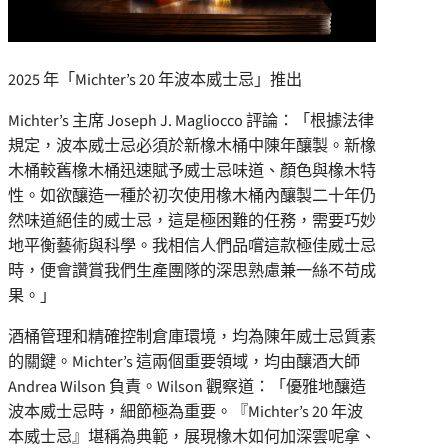
2025 年「Michter’s 20 年波本威士忌」推出
Michter’s 主席
Joseph J. Magliocco
評論：「根據法律
規定，波本威士忌必須於新橡木桶中陳年釀製。新橡
木桶較舊橡木桶迅速賦予威士忌味道、顏色與橡木特
性。如欲釀造一種於初次使用橡木桶內釀製二十年仍
然味道絕佳的威士忌，這是極困難的任務，需要巧妙
地平衡藝術與科學。我相信人們品嚐這款極佳威士忌
時，便會讚賞我們生產團隊的深思熟慮兼一絲不苟成
果。」
酒桶管理和精確控制倉庫環境，均為陳年威士忌質素
的關鍵。Michter’s 這兩個重要領域，均由釀酒大師
Andrea Wilson
負責。Wilson 觀察道：「優雅地釀造
波本威士忌時，細節極為重要。『Michter’s 20 年波
本威士忌』堪稱為典範，展現橡木如何加深雲呢拿、