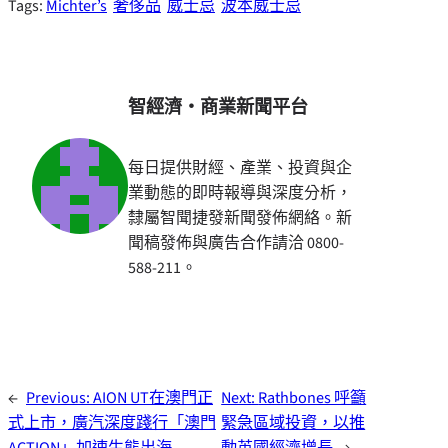
Tags:
Michter’s
奢侈品
威士忌
波本威士忌
智經濟・商業新聞平台
每日提供財經、產業、投資與企
業動態的即時報導與深度分析，
隸屬智聞捷發新聞發佈網絡。新
聞稿發佈與廣告合作請洽 0800-
588-211。
←
Previous:
AION UT在澳門正
Next:
Rathbones 呼籲
式上市，廣汽深度踐行「澳門
緊急區域投資，以推
ACTION」加速生態出海
動英國經濟增長
→