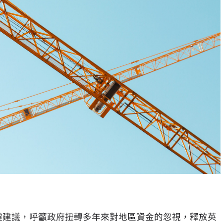
出關鍵建議，呼籲政府扭轉多年來對地區資金的忽視，釋放英