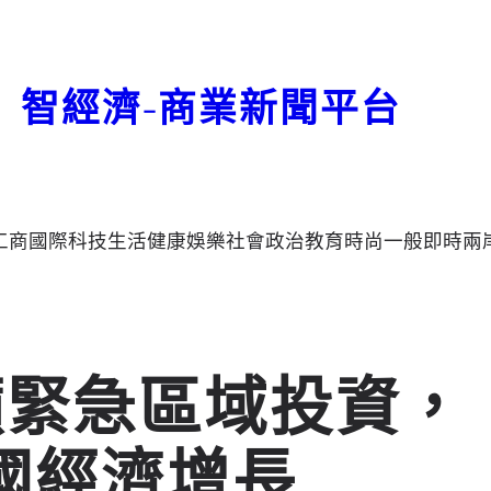
智經濟-商業新聞平台
工商
國際
科技
生活
健康
娛樂
社會
政治
教育
時尚
一般
即時
兩
 呼籲緊急區域投資，
國經濟增長