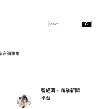
S
e
a
r
c
h
岸
言論
軍事
智經濟・商業新聞
平台