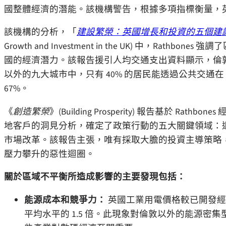
國整體經濟的潛能。該機構警告，根據多項指標衡量，
該機構的分析，「
建設繁榮：英國增長和投資的五個建
Growth and Investment in the UK) 中，R
國的經濟潛力。該報告援引人均交通支出資料顯示，倫敦
以外的九大城市中，只有 40% 的居民能透過公共交通在
67%。
《
創造繁榮
》(Building Prosperity) 報告基於 
地客戶的洞見分析，確定了政策行動的五大關鍵領域：退
市場改革。該報告主張，唯有採取大膽的投資主導策略
壓力攀升的惡性迴圈。
關於區域不平衡所造成影響的主要發現包括：
能源成本和競爭力：
英國工業用電價格較已開發經濟
平均水平的 1.5 倍。此現象對倫敦以外的能源密