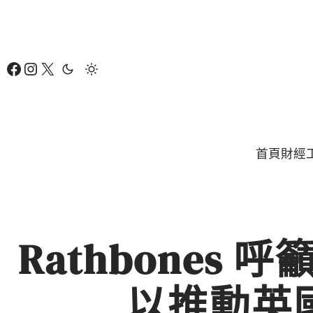
跳
至
主
Facebook
Instagram
X
要
內
容
首頁
財經
Rathbones
以推動英