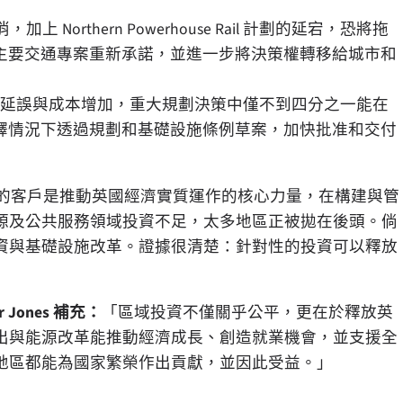
上 Northern Powerhouse Rail 計劃的延宕，恐將拖
以外的主要交通專案重新承諾，並進一步將決策權轉移給城市和
延誤與成本增加，重大規劃決策中僅不到四分之一能在
在不稀釋情況下透過規劃和基礎設施條例草案，加快批准和交付
的客戶是推動英國經濟實質運作的核心力量，在構建與管
源及公共服務領域投資不足，太多地區正被拋在後頭。倘
資與基礎設施改革。證據很清楚：針對性的投資可以釋放
r Jones
補充：
「區域投資不僅關乎公平，更在於釋放英
出與能源改革能推動經濟成長、創造就業機會，並支援全
地區都能為國家繁榮作出貢獻，並因此受益。」