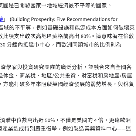
英國是已開發國家中地域經濟最不平等的國家。
議
」 (Building Prosperity: Five Recommendations for
athbones 強調了區域的不平等，例如基礎設施和能源成本方面如何破壞英
此項支出較次高地區蘇格蘭高出 80%。這意味著在倫敦
 30 分鐘內抵達市中心，而歐洲同類城市的比例則為
Rathbones 經濟學家與投資研究團隊的廣泛分析，並融合來自全國各
休金、商業稅、地區/公共投資、財富稅和房地產/房屋
，方能打破多年來阻礙英國經濟發展的弱勢增長，與稅負
體中位數高出近 50%，不僅是美國的 4 倍，更達歐洲
集型產業造成特別嚴重衝擊，例如製造業與資料中心——這