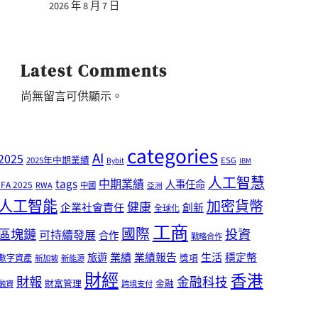
2026 年 8 月 7 日
Latest Comments
尚無留言可供顯示。
categories
AI
2025
2025年中期業績
ESG
Bybit
IBM
人工智慧
tags
中期業績
人事任命
IFA 2025
RWA
中國
亞洲
人工智能
加密貨幣
健康
企業社會責任
創新
全球化
工商
國際
區塊鏈
投資
可持續發展
合作
戰略合作
業績
生活
旅遊
業績報告
穩定幣
獎項
數字資產
新加坡
新能源
財經
香港
財報
金融科技
財富管理
金融
融資
跨境支付