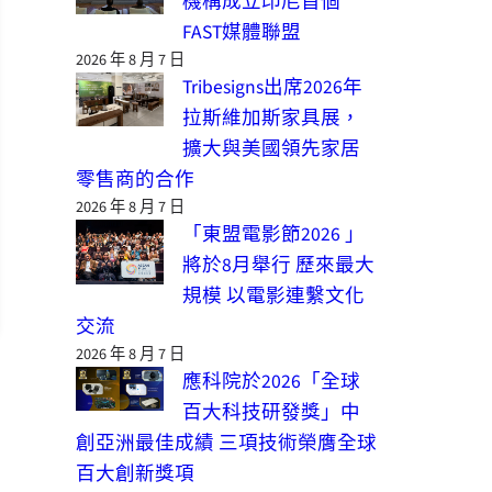
機構成立印尼首個
FAST媒體聯盟
2026 年 8 月 7 日
Tribesigns出席2026年
拉斯維加斯家具展，
擴大與美國領先家居
零售商的合作
2026 年 8 月 7 日
「東盟電影節2026 」
將於8月舉行 歷來最大
規模 以電影連繫文化
交流
2026 年 8 月 7 日
應科院於2026「全球
百大科技研發獎」中
創亞洲最佳成績 三項技術榮膺全球
百大創新獎項