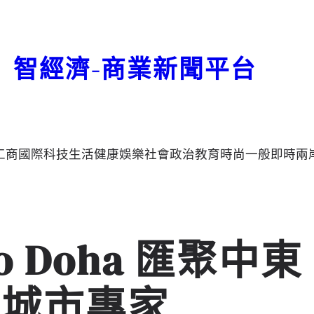
智經濟-商業新聞平台
工商
國際
科技
生活
健康
娛樂
社會
政治
教育
時尚
一般
即時
兩
xpo Doha 匯聚中東
尖城市專家