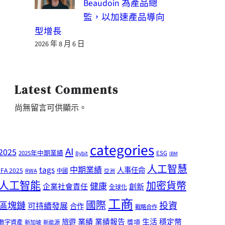
Beaudoin 為產品總
監，以加速產品導向
型增長
2026 年 8 月 6 日
Latest Comments
尚無留言可供顯示。
categories
AI
2025
2025年中期業績
ESG
Bybit
IBM
人工智慧
tags
中期業績
人事任命
IFA 2025
RWA
中國
亞洲
人工智能
加密貨幣
健康
企業社會責任
創新
全球化
工商
國際
區塊鏈
投資
可持續發展
合作
戰略合作
業績
生活
旅遊
業績報告
穩定幣
獎項
數字資產
新加坡
新能源