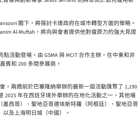
創新專家 Jesús Serrano 則將聚焦於如何運用新
ansoori 閣下，將探討卡達政府在城市轉型方面的策略。
hanim Al-Muftah，將向與會者提供他對復原力的強大見證
點活動登場。由 GSMA 與 MCIT 合作主辦，在中東和非
嘉賓和 200 多間參展商。
尖的智慧城市盛會，兩週前於巴塞隆納舉辦的最新一屆活動匯聚了 1,190
oha 是 2025 年在西班牙境外舉辦的在地化活動之一，其他場
（墨西哥）、聖地亞哥德埃斯特羅（阿根廷）、聖地亞哥
）以及上海明日城（中國）。