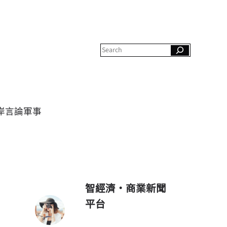
S
e
a
r
c
h
岸
言論
軍事
智經濟・商業新聞
平台