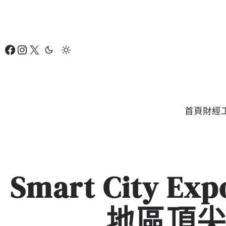
跳
至
主
Facebook
Instagram
X
要
內
容
首頁
財經
Smart City E
地區頂