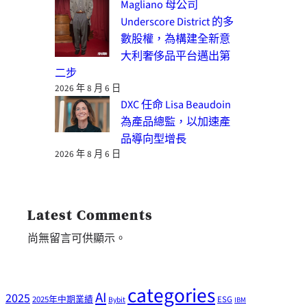
Magliano 母公司
Underscore District 的多
數股權，為構建全新意
大利奢侈品平台邁出第
二步
2026 年 8 月 6 日
DXC 任命 Lisa Beaudoin
為產品總監，以加速產
品導向型增長
2026 年 8 月 6 日
Latest Comments
尚無留言可供顯示。
categories
AI
2025
2025年中期業績
ESG
Bybit
IBM