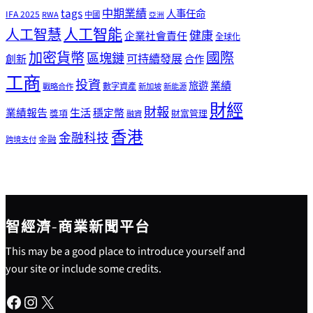
tags
中期業績
人事任命
IFA 2025
RWA
中國
亞洲
人工智能
人工智慧
健康
企業社會責任
全球化
加密貨幣
國際
區塊鏈
可持續發展
創新
合作
工商
投資
業績
旅遊
戰略合作
數字資產
新加坡
新能源
財經
財報
生活
業績報告
穩定幣
獎項
財富管理
融資
香港
金融科技
金融
跨境支付
智經濟-商業新聞平台
This may be a good place to introduce yourself and
your site or include some credits.
Facebook
Instagram
X