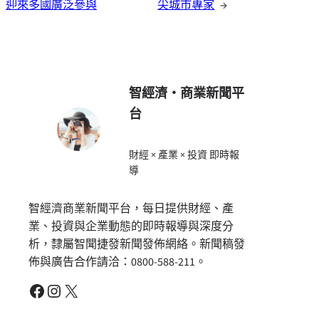
迎來多國廣泛參與
尖城市專家
→
智經濟・商業新聞平
台
財經 × 產業 × 投資 即時報
導
智經濟商業新聞平台，每日提供財經、產
業、投資與企業動態的即時報導與深度分
析，隸屬智聞捷發新聞發佈網絡。新聞稿發
佈與廣告合作請洽：0800-588-211。
Facebook
Instagram
X