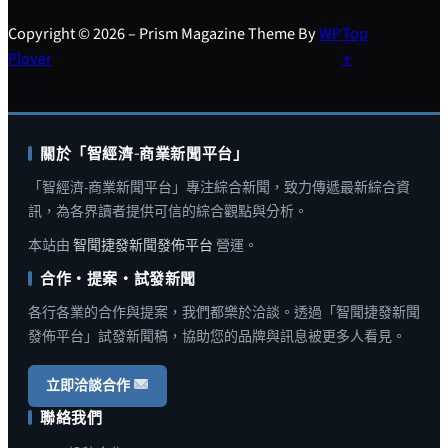
Copyright © 2026 – Prism Magazine Theme By
WP
Top
Plover
↑
關於「智經濟-商業新聞平台」
「智經濟-商業新聞平台」專注綜合新聞，致力傳遞最新綜合資
訊，為各界讀者提供可信的綜合觀點與分析。
本站由
智聞捷發新聞發佈平台
營運。
合作・提案・試發新聞
各行各業的合作與提案，我們都樂於洽談。透過「智聞捷發新聞
發佈平台」試發新聞稿，協助您的品牌與訊息被更多人看見。
立即洽談合作
聯絡我們