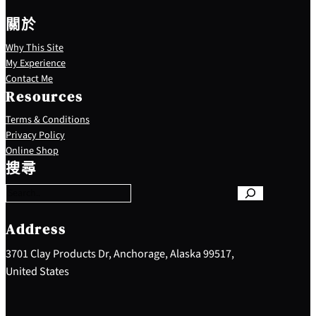
關於
Why This Site
My Experience
Contact Me
Resources
Terms & Conditions
Privacy Policy
S
Online Shop
e
搜尋
a
r
c
h
Address
3701 Clay Products Dr, Anchorage, Alaska 99517,
United States