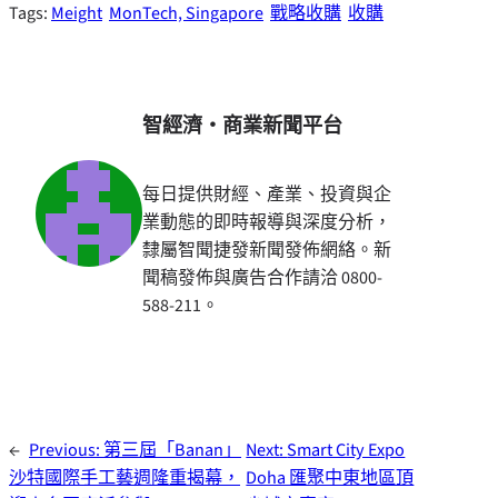
Tags:
Meight
MonTech, Singapore
戰略收購
收購
智經濟・商業新聞平台
每日提供財經、產業、投資與企
業動態的即時報導與深度分析，
隸屬智聞捷發新聞發佈網絡。新
聞稿發佈與廣告合作請洽 0800-
588-211。
←
Previous:
第三屆「Banan」
Next:
Smart City Expo
沙特國際手工藝週隆重揭幕，
Doha 匯聚中東地區頂