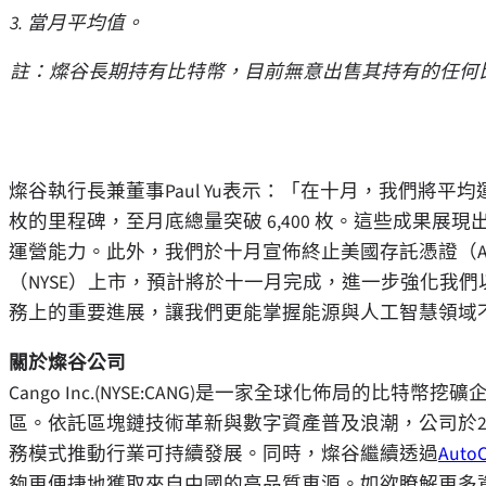
3. 當月平均值。
註：燦谷長期持有比特幣，目前無意出售其持有的任何
燦谷執行長兼董事Paul Yu表示：「在十月，我們將平均運
枚的里程碑，至月底總量突破 6,400 枚。這些成果
運營能力。此外，我們於十月宣佈終止美國存託憑證（A
（NYSE）上市，預計將於十一月完成，進一步強化我
務上的重要進展，讓我們更能掌握能源與人工智慧領域
關於燦谷公司
Cango Inc.(NYSE:CANG)是一家全球化佈局的
區。依託區塊鏈技術革新與數字資產普及浪潮，公司於2
務模式推動行業可持續發展。同時，燦谷繼續透過
Auto
夠更便捷地獲取來自中國的高品質車源。如欲瞭解更多