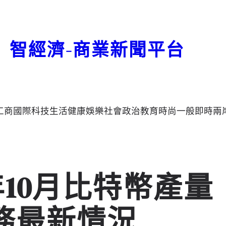
智經濟-商業新聞平台
工商
國際
科技
生活
健康
娛樂
社會
政治
教育
時尚
一般
即時
兩
年10月比特幣產量
務最新情況