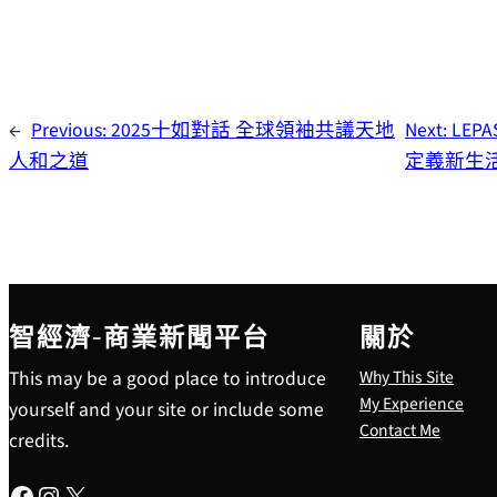
←
Previous:
2025十如對話 全球領袖共議天地
Next:
LE
人和之道
定義新生
智經濟-商業新聞平台
關於
This may be a good place to introduce
Why This Site
My Experience
yourself and your site or include some
Contact Me
credits.
Facebook
Instagram
X