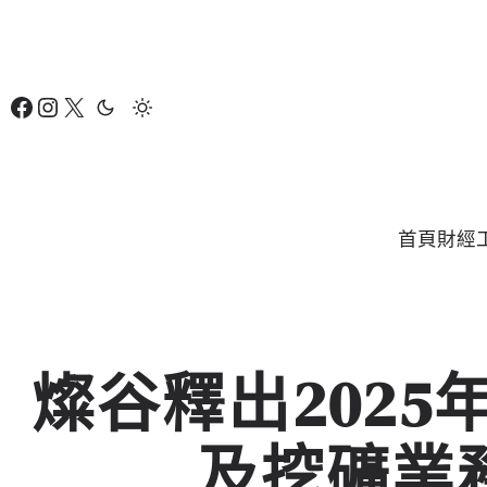
跳
至
主
Facebook
Instagram
X
要
內
容
首頁
財經
燦谷釋出2025
及挖礦業