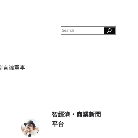
S
e
a
r
c
h
岸
言論
軍事
智經濟・商業新聞
平台