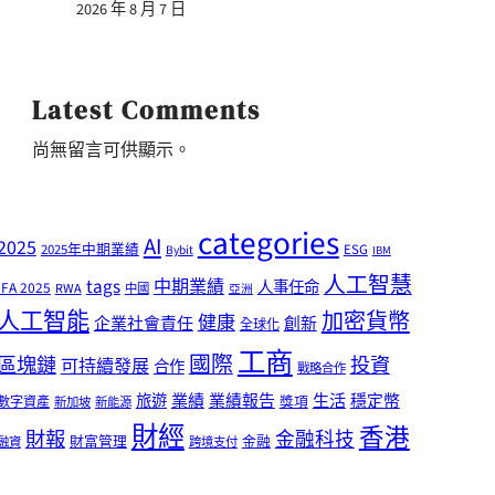
2026 年 8 月 7 日
Latest Comments
尚無留言可供顯示。
categories
AI
2025
2025年中期業績
ESG
Bybit
IBM
人工智慧
tags
中期業績
人事任命
IFA 2025
RWA
中國
亞洲
人工智能
加密貨幣
健康
企業社會責任
創新
全球化
工商
國際
區塊鏈
投資
可持續發展
合作
戰略合作
業績
生活
旅遊
業績報告
穩定幣
獎項
數字資產
新加坡
新能源
財經
香港
財報
金融科技
財富管理
金融
融資
跨境支付