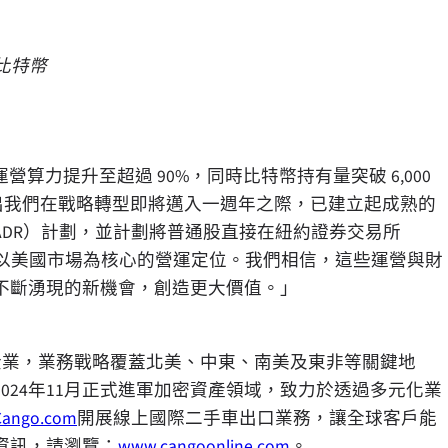
比特幣
營算力提升至超過 90%，同時比特幣持有量突破 6,000
展現出我們在戰略轉型即將邁入一週年之際，已建立起成熟的
DR）計劃，並計劃將普通股直接在紐約證券交易所
們以美國市場為核心的營運定位。我們相信，這些運營與財
不斷湧現的新機會，創造更大價值。」
比特幣挖礦企業，業務戰略覆蓋北美、中東、南美及東非等關鍵地
024年11月正式進軍加密資產領域，致力於透過多元化業
Cango.com
開展線上國際二手車出口業務，讓全球客戶能
資訊，請瀏覽：
www.cangoonline.com
。