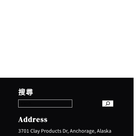
S
e
搜尋
a
r
c
h
Address
3701 Clay Products Dr, Anchorage, Alaska