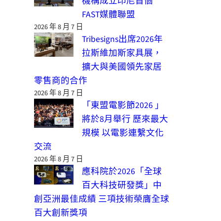
機構成立印尼首個
FAST媒體聯盟
2026 年 8 月 7 日
Tribesigns出席2026年
拉斯維加斯家具展，
擴大與美國領先家居
零售商的合作
2026 年 8 月 7 日
「東盟電影節2026 」
將於8月舉行 歷來最大
規模 以電影連繫文化
交流
2026 年 8 月 7 日
應科院於2026「全球
百大科技研發獎」中
創亞洲最佳成績 三項技術榮膺全球
百大創新獎項