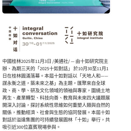
中國桂林
2025年11月3日
/美通社/ — 由十如研究院主
辦、為期三天的「2025十如對話」 於10月30至11月1
日在桂林圓滿落幕。本屆十如對話以「天地人和——
謀永衡之道，築未來之基」為主題，匯聚來自全球
政、商、學、研及文化領域的領袖與專家，圍繞土地
再生、產業轉型、科技向善、教育與未來四大議題展
開深入討論，探討系統性思維如何重塑人類與自然的
關係，推動經濟、社會與生態的協同發展。本屆十如
對話於溢達集團的可持續發展園林「十如」舉行，共
吸引近300位嘉賓現場參與。