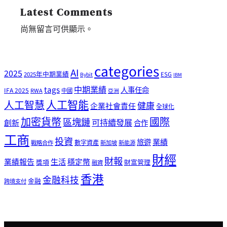
Latest Comments
尚無留言可供顯示。
categories
AI
2025
2025年中期業績
ESG
Bybit
IBM
tags
中期業績
人事任命
IFA 2025
RWA
中國
亞洲
人工智能
人工智慧
健康
企業社會責任
全球化
加密貨幣
國際
區塊鏈
可持續發展
創新
合作
工商
投資
業績
旅遊
戰略合作
數字資產
新加坡
新能源
財經
財報
生活
業績報告
穩定幣
獎項
財富管理
融資
香港
金融科技
金融
跨境支付