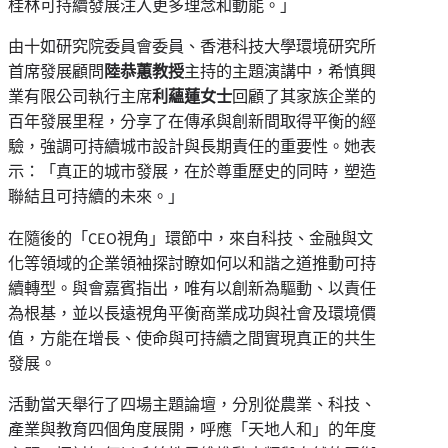
桂林可持續發展注入更多理念和動能。」
由十如研究院委員會委員、香港科技大學環境研究所
首席發展顧問
陸恭蕙教授
主持的主題演講中，希慎興
業有限公司執行主席
利蘊蓮女士
回顧了其家族企業的
百年發展里程，分享了在傳承與創新間取得平衡的經
驗，強調可持續城市設計與長期責任的重要性。她表
示：「真正的城市發展，在於尊重歷史的同時，塑造
聯結且可持續的未來。」
在隨後的「CEO視角」環節中，來自科技、金融與文
化等領域的企業領袖探討瞭如何以和諧之道推動可持
續轉型。與會嘉賓指出，唯有以創新為驅動、以責任
為根基，並以長遠視角平衡商業成功與社會及環境價
值，方能在增長、使命與可持續之間實現真正的共生
發展。
活動當天舉行了四場主題論壇，分別從農業、科技、
產業與教育四個角度展開，呼應「天地人和」的年度