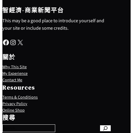
智經濟-商業新聞平台
This may be a good place to introduce yourself and
your site or include some credits.
Facebook
Instagram
X
關於
Why This Site
My Experience
Contact Me
Resources
Terms & Conditions
Privacy Policy
S
Online Shop
e
搜尋
a
r