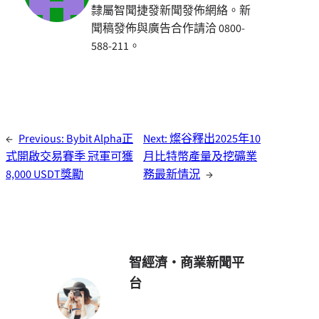
隸屬智聞捷發新聞發佈網絡。新
聞稿發佈與廣告合作請洽 0800-
588-211。
←
Previous:
Bybit Alpha正
Next:
燦谷釋出2025年10
式開啟交易賽季 冠軍可獲
月比特幣產量及挖礦業
8,000 USDT獎勵
務最新情況
→
智經濟・商業新聞平
台