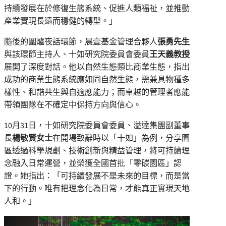
持續發展在於修復生態系統、促進人類福祉，並推動
產業實現長遠而穩健的轉型。」
隨後的圍爐夜話環節，晨壹基金管理合夥人
張勇先生
與該環節主持人、十如研究院委員會委員
王天義教授
展開了深度對話。他以自然生態類比商業生態，指出
成功的商業生態系統應如同自然生態，需兼具物種多
樣性、和諧共生與自適應能力；而卓越的管理者應能
帶領團隊在不確定中保持方向與信心。
10月31日，十如研究院委員會委員、溢達集團副董事
長
楊敏賢女士
在開場致辭時以「十如」為例，分享園
區透過科學規劃、技術創新與精益管理，將可持續理
念融入日常運營，並榮獲全國首批「零碳園區」認
證。她指出：「可持續發展不是未來的目標，而是當
下的行動。唯有把理念化為日常，才能真正實現天地
人和。」