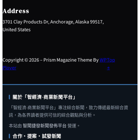
c
h
Address
3701 Clay Products Dr, Anchorage, Alaska 99517,
United States
Copyright © 2026 – Prism Magazine Theme By
WP
Top
Plover
↑
關於「智經濟-商業新聞平台」
「智經濟-商業新聞平台」專注綜合新聞，致力傳遞最新綜合資
訊，為各界讀者提供可信的綜合觀點與分析。
本站由
智聞捷發新聞發佈平台
營運。
合作・提案・試發新聞