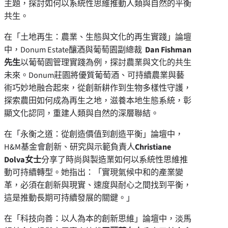
主題，探討如何以系統性思維推動人類與自然的平衡
共生。
在「土地再生：農業、生態與文化的再生實踐」論壇
中，Donum Estate釀酒與葡萄園副總裁
Dan Fishman
先生
以葡萄園管理實踐為例，探討農業與文化的共生
未來。Donum莊園將優質葡萄酒、可持續農業與藝
術巧妙地融合起來，從創新耕作到生物多樣性守護，
探索農田如何成為再生之地，滋養本地生態系統，彰
顯文化認同，重建人類與自然的深層聯結。
在「永衡之道：從創造價值到創造平衡」論壇中，
H&M基金會創新、研究與示範負責人
Christiane
Dolva
女士
分享了時尚與製造業如何以系統性思維推
動可持續轉型。她指出：「實現氣候中和的產業變
革，必須在創新與現實、速度與耐心之間找到平衡，
這是推動長期可持續發展的關鍵。」
在「科技向善：以人為本的創新思維」論壇中，淡馬