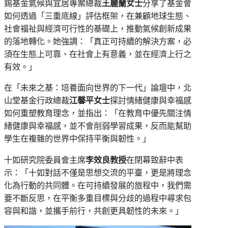
錫基金氣候與宜居專案總裁
王麗蘭女士
分享了基金會
如何透過「三重底線」評估框架，在兼顧地球生態、
社會福祉與經濟可行性的基礎上，推動氣候創新成果
的落地轉化。她強調：「真正可持續的解決方案，必
須在生態上可靠、在社會上有意義，並在經濟上行之
有效。」
在「未來之基：培養面向世界的下一代」論壇中，北
山堂基金行政總裁
江馨平女士
探討情緒健康與幸福感
如何重塑教育理念，並指出：「在教育中優先關注情
緒健康與幸福感，並不會削弱學習成果，反而能幫助
學生在複雜的世界中保持平衡與韌性。」
十如研究院委員會主席
李效良教授
在閉幕致辭中表
示：「十如對話不僅是思想交流的平臺，更是將理念
化為行動的共同體。在可持續發展的旅程中，我們需
要不斷反思，在平衡多重目標與分歧的過程中尋求包
容與和諧，並攜手前行，共創更具韌性的未來。」