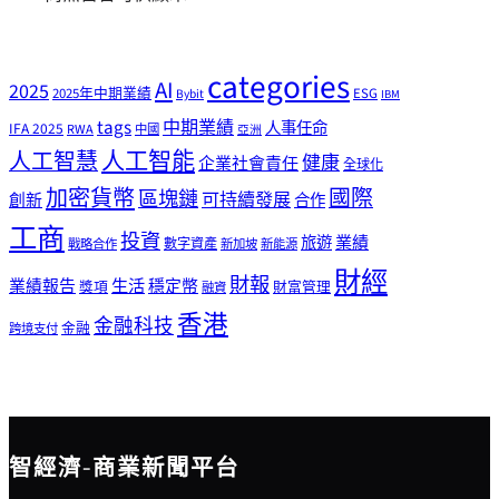
categories
AI
2025
2025年中期業績
ESG
Bybit
IBM
tags
中期業績
人事任命
IFA 2025
RWA
中國
亞洲
人工智能
人工智慧
健康
企業社會責任
全球化
加密貨幣
國際
區塊鏈
可持續發展
創新
合作
工商
投資
業績
旅遊
戰略合作
數字資產
新加坡
新能源
財經
財報
生活
業績報告
穩定幣
獎項
財富管理
融資
香港
金融科技
金融
跨境支付
智經濟-商業新聞平台