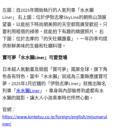
左圖：自2025年開始執行的人氣列車「水水獺
Liner」 右上圖：位於伊勢志摩SkyLine的朝熊山頂展
望臺，以能拍下時尚網美照的天空郵筒廣受歡迎。只
要利用租借的掃帚，就能拍下有趣的精選照片。 右
下圖：位於志摩的「的矢牡蠣露臺」，一年四季均提
供新鮮美味的生蠔和牡蠣料理。
寶可夢「水水獺Liner」可愛登場
日本超人氣動畫及遊戲「寶可夢」風靡全球，旗下角
色各有特色，當中「水水獺」就成為三重縣應援寶可
夢，2025年2月近鐵的「伊勢志摩Liner」就推出聯名
列車「
水水獺Liner
」，車身與內部裝修到處都有水
水獺的蹤影，讓大人小孩乘車時也怦然心動。
官網：
https://www.kintetsu.co.jp/foreign/english/mijumarul
iner/