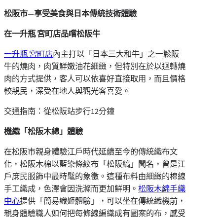
松阪市―
享受美食與日本傳統技術體驗
在
一升瓶
宮町店
品
嚐
松阪牛
一升瓶 宮町店
內主打以「日本三大和牛」之一鬆阪
牛的燒肉，肉質鮮嫩油花細緻，但特別在於以迴轉燒
肉的方式提供，客人可以依喜好直接取用，而且價格
較親民，深受在地人與觀光客喜愛。
交通指南：從松阪站步行12分鐘
機織「松阪木綿」體驗
在松阪市親身體驗江戶時代延續至今的傳統織布文
化，松阪木棉以藍染條紋布「松阪縞」聞名，曾是江
戶庶民服飾中最時髦的象徵。這種布料由細緻的棉線
手工織成，色澤會因洗滌而更加鮮明。
松阪木綿手織
中心
提供「簡易織姬體驗」，可以坐在傳統織機前，
親身體驗職人如何把每條線編織成有圖案的布，感受