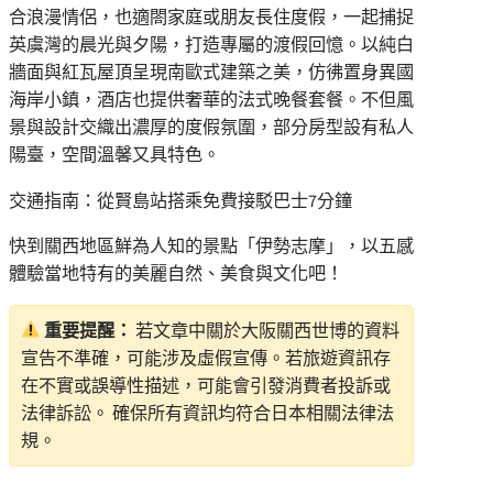
合浪漫情侶，也適閤家庭或朋友長住度假，一起捕捉
英虞灣的晨光與夕陽，打造專屬的渡假回憶。以純白
牆面與紅瓦屋頂呈現南歐式建築之美，仿彿置身異國
海岸小鎮，酒店也提供奢華的法式晚餐套餐。不但風
景與設計交織出濃厚的度假氛圍，部分房型設有私人
陽臺，空間溫馨又具特色。
交通指南：從賢島站搭乘免費接駁巴士7分鐘
快到關西地區鮮為人知的景點「伊勢志摩」，以五感
體驗當地特有的美麗自然、美食與文化吧！
重要提醒：
若文章中關於大阪關西世博的資料
宣告不準確，可能涉及虛假宣傳。若旅遊資訊存
在不實或誤導性描述，可能會引發消費者投訴或
法律訴訟。 確保所有資訊均符合日本相關法律法
規。