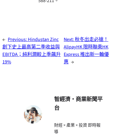
588-211。
←
Previous:
Hindustan Zinc
Next:
秋冬出走必搶！
創下史上最高第二季收益與
AlipayHK 限時聯乘HK
EBITDA；純利潤較上季飆升
Express 推出新一輪優
19%
惠
→
智經濟・商業新聞平
台
財經 × 產業 × 投資 即時報
導