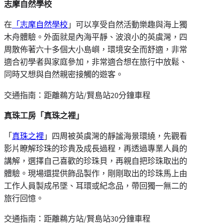
志摩自然學校
在
「志摩自然學校
」可以享受自然活動樂趣與海上獨
木舟體驗。外面就是內海平靜、波浪小的英虞灣，四
周散佈著六十多個大小島嶼，環境安全而舒適，非常
適合初學者與家庭參加，非常適合想在旅行中放鬆、
同時又想與自然親密接觸的遊客。
交通指南：距離鵜方站/賢島站20分鐘車程
真珠工房「真珠之裡」
「
真珠之裡
」四周被英虞灣的靜謐海景環繞，先觀看
影片瞭解珍珠的珍貴及成長過程，再透過專業人員的
講解，選擇自己喜歡的珍珠貝，再親自把珍珠取出的
體驗。現場還提供飾品製作，剛剛取出的珍珠馬上由
工作人員製成吊墜、耳環或紀念品，帶回獨一無二的
旅行回憶。
交通指南：距離鵜方站/賢島站30分鐘車程