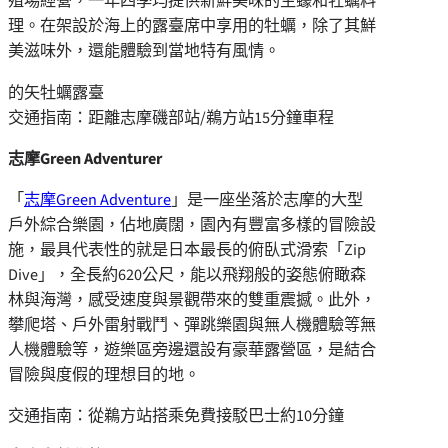
殖場經營，一年四季均提供新鮮美味的生蠔和牡蠣料
理。在架設於海上的露臺席中享用的牡蠣，除了其鮮
美滋味外，還能體驗到當地特有風情。
的矢牡蠣露臺
交通指南：距離志摩磯部站/鵜方站15分鐘車程
志摩
Green Adventurer
「
志摩Green Adventure
」是一座坐落於志摩的大型
戶外綜合樂園，佔地廣闊，園內有豐富多樣的冒險設
施，最具代表性的就是日本最長的俯臥式滑索「Zip
Dive」，全長約620公尺，能以飛翔般的姿態俯瞰森
林與海灣，感受速度與景觀帶來的雙重震撼。此外，
攀爬塔、戶外雷射戰鬥、彈跳樂園與無人機體驗等無
人機體驗等，遊樂區旁邊還設有豪華露營區，是結合
冒險與度假的理想目的地。
交通指南：從鵜方站搭乘免費接駁巴士約10分鐘