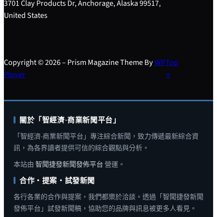
3701 Clay Products Dr, Anchorage, Alaska 99517,
United States
Copyright © 2026 – Prism Magazine Theme By
WP
Top
Plover
↑
關於「智經濟-商業新聞平台」
「智經濟-商業新聞平台」專注綜合新聞，致力傳遞最新綜合資
訊，為各界讀者提供可信的綜合觀點與分析。
本站由
智聞捷發新聞發佈平台
營運。
合作・提案・試發新聞
各行各業的合作與提案，我們都樂於洽談。透過「智聞捷發新聞
發佈平台」試發新聞稿，協助您的品牌與訊息被更多人看見。