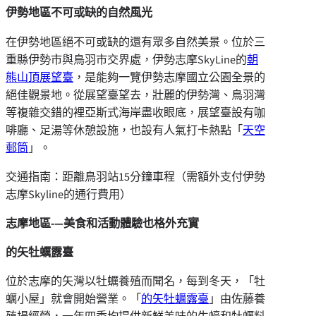
伊勢
地區
不可或缺的自然風光
在伊勢地區絕不可或缺的還有眾多自然美景。位於三
重縣伊勢市與鳥羽市交界處，伊勢志摩SkyLine的
朝
熊山頂展望臺
，是能夠一覽伊勢志摩國立公園全景的
絕佳觀景地。從展望臺望去，壯麗的伊勢灣、鳥羽灣
等複雜交錯的裡亞斯式海岸盡收眼底，展望臺設有咖
啡廳、足湯等休憩設施，也設有人氣打卡熱點「
天空
郵筒
」。
交通指南：距離鳥羽站15分鐘車程（需額外支付伊勢
志摩Skyline的通行費用）
志摩地區-
―
美食和活動體驗也格外充實
的矢牡蠣露臺
位於志摩的矢灣以牡蠣養殖而聞名，每到冬天，「牡
蠣小屋」就會開始營業。「
的矢牡蠣露臺
」由佐藤養