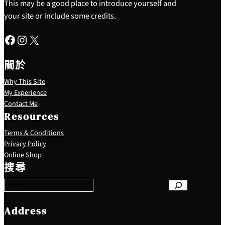
This may be a good place to introduce yourself and
your site or include some credits.
Facebook
Instagram
X
關於
Why This Site
My Experience
Contact Me
Resources
Terms & Conditions
Privacy Policy
S
Online Shop
e
搜尋
a
r
c
h
Address