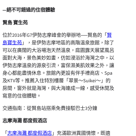
―
絕
不可錯過的住宿體驗
賢島 寶生苑
位於2016年G7伊勢志摩峰會的舉辦地──賢島的「
賢
島寶生苑
」，是伊勢志摩地區的高階溫泉旅館，除了
可以在廣闊的大浴場泡天然溫泉，庭園露天展望風呂
面對大海，景色美妙如畫，仿如浸浴於海灣之中，以
伊勢志摩溫泉的源泉引流，富保濕美肌效果之外，讓
身心都能盡情休息。旅館內更設有伴手禮商店、Spa
及KTV等。推薦入住特別樓層「翠景～Suikei～」的
房間，窗外就是海灣，與大海連成一線，感受休閒及
寫意的住宿體驗。
交通指南：從賢島站搭乘免費接駁巴士3分鐘
志摩海灘 都度假酒店
「
志摩海灘 都度假酒店
」充滿歐洲異國情懷，既適