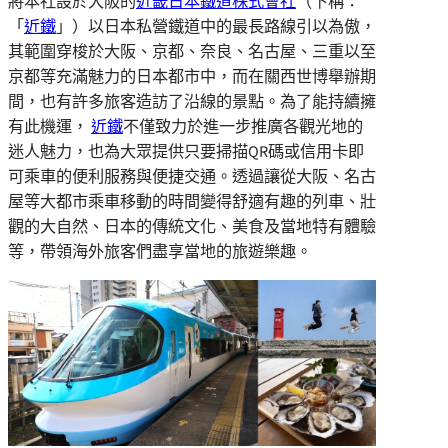
將本社設於大阪的
近畿日本鐵道株式會社
（下稱：
「
近鐵
」）以日本私營鐵道中的最長路線引以為傲，
其範圍穿梭於大阪、京都、奈良、名古屋、三重以至
京都等充滿魅力的日本都市中，而在關西世博舉辦期
間，也有許多旅客造訪了沿線的景點。為了能持續擁
有此機運，
近鐵
不僅致力於進一步推廣各觀光地的
迷人魅力，也為大眾提供只要掃描QR碼或信用卡即
可乘車的便利服務與便捷交通。透過讓從大阪、名古
屋等大都市乘車移動的時間變得舒適有趣的列車、壯
觀的大自然、日本的傳統文化、美食及當地特有體驗
等，帶領海外旅客們盡享當地的旅遊樂趣。