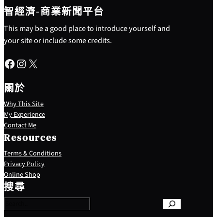
智經濟-商業新聞平台
This may be a good place to introduce yourself and
your site or include some credits.
Facebook
Instagram
X
關於
Why This Site
My Experience
Contact Me
Resources
Terms & Conditions
Privacy Policy
S
Online Shop
e
搜尋
a
r
c