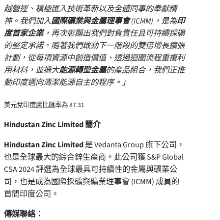
越營運、積極匯入技術革新以及全體同事的奉獻精
神。我們加入
國際礦業與金屬理事會
(ICMM)，是為
印
度首家企業
，再次彰顯出我們對負責任且可持續採礦
的堅定承諾。隨著我們啟動下一階段的雙倍增長擴張
計劃，從每項資源中創造價值、透過迴圈流程重複利
用材料，並擴大
能源轉型金屬
的產品組合，我們正推
動印度邁向清潔能源自主的程序。」
美元兌印度盧比匯率為 87.31
Hindustan Zinc Limited 簡介
Hindustan Zinc Limited
是 Vedanta Group 旗下公司，
也是全球最大的綜合鋅生產商。此公司獲 S&P Global
CSA 2024 評選為全球最具可持續性的金屬與礦業公
司，也是成為國際採礦與礦業理事會 (ICMM) 成員的
首間印度公司。
傳媒聯絡：