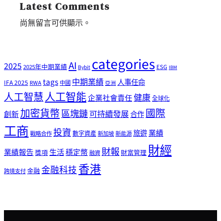
Latest Comments
尚無留言可供顯示。
categories
AI
2025
2025年中期業績
ESG
Bybit
IBM
tags
中期業績
人事任命
IFA 2025
RWA
中國
亞洲
人工智能
人工智慧
健康
企業社會責任
全球化
加密貨幣
國際
區塊鏈
可持續發展
創新
合作
工商
投資
業績
旅遊
戰略合作
數字資產
新加坡
新能源
財經
財報
生活
業績報告
穩定幣
獎項
財富管理
融資
香港
金融科技
金融
跨境支付