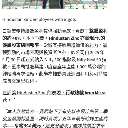
Hindustan Zinc employees with ingots
白銀業務持續為盈利提供強勁貢獻，貢獻了
整體盈利
的約 40%
。本季期間，
Hindustan Zinc 亦實現7%的
優異股東總回報率
，彰顯其持續創造價值的能力。憑
藉強勁的市場表現與投資者信心，該公司自 2025 年
9 月 30 日起正式納入 Nifty 100 指數及 Nifty Next 50 指
數。董事局批准興建印度首座年產能 1,000 萬公噸的
鋅尾礦再處理廠，此舉為推動資源迴圈利用與可持續
成長奠定里程碑。
在評論 Hindustan Zinc 的表現，
行政總裁
Arun Misra
表示：
「本人欣然宣佈，我們創下了有史以來最佳的第二季
度金屬開採產量，同時實現了五年來最低的鋅生產成
本——
每噸 994 美元，
這充分體現了團隊持續追求卓