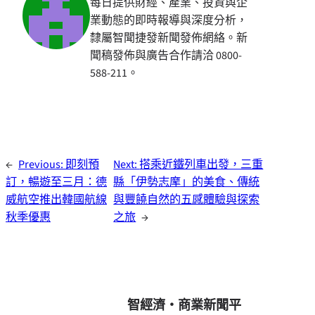
每日提供財經、產業、投資與企
業動態的即時報導與深度分析，
隸屬智聞捷發新聞發佈網絡。新
聞稿發佈與廣告合作請洽 0800-
588-211。
←
Previous:
即刻預
Next:
搭乘近鐵列車出發，三重
訂，暢遊至三月：德
縣「伊勢志摩」的美食、傳統
威航空推出韓國航線
與豐饒自然的五感體驗與探索
秋季優惠
之旅
→
智經濟・商業新聞平