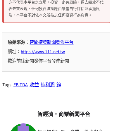
亦不代表本平台之立場。投資一定有風險，過去績效不代
表未來表現，任何投資決策應由讀者自行評估並承擔風
險，本平台不對依本文所為之任何投資行為負責。
原始來源
：
智聞捷發新聞發佈平台
網址：
https://www.111.net.tw
歡迎前往新聞發佈平台發佈新聞
Tags:
EBITDA
收益
純利潤
鋅
智經濟・商業新聞平台