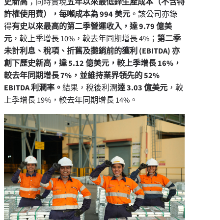
史新高
；同時實現
五年以來最低鋅生產成本（不含特
許權使用費），每噸成本為 994 美元
。該公司亦錄
得
有史以來最高的第二季營運收入，
達
9.79 億美
元
，較上季增長 10%，較去年同期增長 4%；
第二季
未計利息、稅項、折舊及攤銷前的獲利 (EBITDA) 亦
創下歷史新高，達 5.12 億美元，較上季增長 16%，
較去年同期增長 7%，並維持業界領先的 52%
EBITDA 利潤率。
結果，稅後利潤
達
3.03 億美元
，較
上季增長 19%，較去年同期增長 14%。