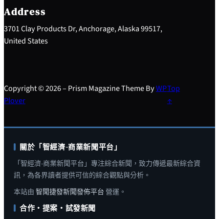
h
Address
3701 Clay Products Dr, Anchorage, Alaska 99517,
United States
Copyright © 2026 – Prism Magazine Theme By
WP
Top
Plover
↑
關於「智經濟-商業新聞平台」
「智經濟-商業新聞平台」專注綜合新聞，致力傳遞最新綜合資
訊，為各界讀者提供可信的綜合觀點與分析。
本站由
智聞捷發新聞發佈平台
營運。
合作・提案・試發新聞