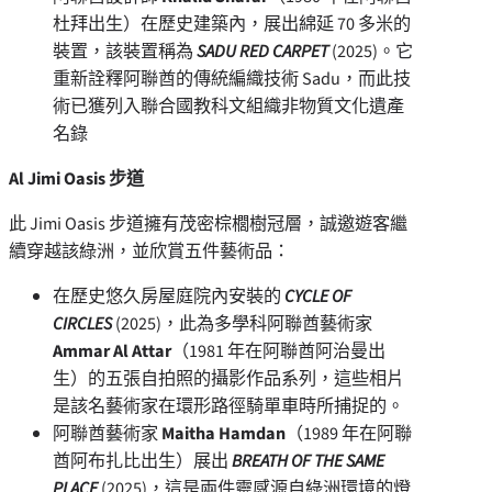
杜拜出生）在歷史建築內，展出綿延 70 多米的
裝置，該裝置稱為
SADU RED CARPET
(2025)。它
重新詮釋阿聯酋的傳統編織技術 Sadu，而此技
術已獲列入聯合國教科文組織非物質文化遺產
名錄
Al Jimi Oasis 步道
此 Jimi Oasis 步道擁有茂密棕櫚樹冠層，誠邀遊客繼
續穿越該綠洲，並欣賞五件藝術品：
在歷史悠久房屋庭院內安裝的
CYCLE OF
CIRCLES
(2025)，此為多學科阿聯酋藝術家
Ammar Al Attar
（1981 年在阿聯酋阿治曼出
生）的五張自拍照的攝影作品系列，這些相片
是該名藝術家在環形路徑騎單車時所捕捉的。
阿聯酋藝術家
Maitha Hamdan
（1989 年在阿聯
酋阿布扎比出生）展出
BREATH OF THE SAME
PLACE
(2025)，這是兩件靈感源自綠洲環境的燈