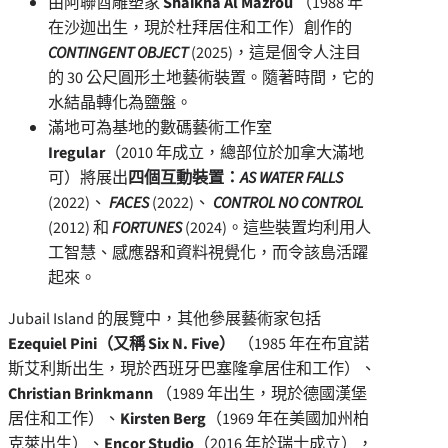
由阿聯酋雕塑家
Shaikha Al Mazrou
（1988 年
在沙迦出生，現於杜拜居住和工作）創作的
CONTINGENT OBJECT
(2025)，這是個令人注目
的 30 公尺圓形土地藝術裝置。隨著時間，它的
水結晶轉化為鹽盤。
滿地可為基地的數碼藝術工作室
Iregular
（2010 年成立，總部位於加拿大滿地
可）將展出
四個互動裝置：
AS WATER FALLS
(2022)、
FACES
(2022)、
CONTROL NO CONTROL
(2012) 和
FORTUNES
(2024)。這些裝置均利用人
工智慧、感應器和資料視覺化，而令該島活躍
起來。
Jubail Island 的展覽中，其他參展藝術家包括
Ezequiel Pini
（又稱 Six N. Five）
（1985 年在布宜諾
斯艾利斯出生，現於西班牙巴塞隆拿居住和工作）、
Christian Brinkmann
（1989 年出生，現於德國漢堡
居住和工作）、
Kirsten Berg
（1969 年在美國加州柏
克萊出生）、
Encor Studio
（2016 年於瑞士成立），