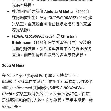
光為本裝置。
杜拜阿聯酋建築師
Abdulla Al Mulla
（1990 年
在阿聯酋出生）展示
GUIDING DRAPES
(2025) 建
築裝置，靈感源自阿聯酋新娘婚禮前後的家居
發光裝飾。
FLORAL RESONANCE
(2024) 是
Christian
Brinkmann
（1989年在德國漢堡出生）安裝的
互動視聽裝置，參觀者與裝置中心的真正植物
互動，而產生物理與數碼的多重感官體驗。
Souq Al Mina
在
Mina Zayed
(
Zayed Port
) 摩天大樓背景下，
KAWS
（1974 年在美國澤西市出生）與長期合作夥伴
AllRightsReserved 共同展出
KAWS：
HOLIDAY
Abu
Dhabi
。這裝置以發光的 COMPANION 為特色，而這
是該藝術家的經典人物。它斜躺著，而手中舉起一輪
發光月亮。