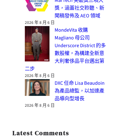
MarTech 突破獎三項大
獎，涵蓋社交聆聽、新
聞稿發佈及 AEO 領域
2026 年 8 月 6 日
MondeVita 收購
Magliano 母公司
Underscore District 的多
數股權，為構建全新意
大利奢侈品平台邁出第
二步
2026 年 8 月 6 日
DXC 任命 Lisa Beaudoin
為產品總監，以加速產
品導向型增長
2026 年 8 月 6 日
Latest Comments