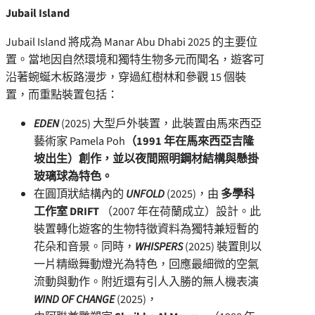
Jubail Island
Jubail Island 將成為 Manar Abu Dhabi 2025 的主要位
置。當地因自然環境和獨特生物多元而聞名，遊客可
沿著蜿蜒木板路漫步，穿過紅樹林和參觀 15 個裝
置，而重點裝置包括：
EDEN
(2025) 大型戶外裝置，此裝置由馬來西亞
藝術家
Pamela Poh
（1991 年在馬來西亞吉隆
坡出生）創作，並以夜間照明鋼材結構與懸掛
玻璃球為特色。
在圓頂狀結構內的
UNFOLD
(2025)，由
多學科
工作室 DRIFT
（2007 年在荷蘭成立）設計。此
裝置轉化遊客的生物特徵資料為獨特兼短暫的
花朵和音景。同時，
WHISPERS
(2025) 裝置則以
一片精緻舞動燈光為特色，回應最細微的空氣
流動與動作。附近還有引人入勝的無人機表演
WIND OF CHANGE
(2025)，