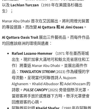
以及
Lachlan Turczan
（1993 年在美國洛杉磯出
生）；
Manar Abu Dhabi 首次在艾因展出，將利用燈光裝置
的專設道路，而改變
Al Qattara 和 Al Jimi Oases
。
Al Qattara Oasis Trail
展出三件藝術品，而每件作品
均回應該綠洲的環境與遺產：
Rafael Lozano-Hemmer
（1971 年在墨西哥城
出生，現於加拿大滿地可和魁北克省居住和工
作）將重返 Manar Abu Dhabi，並展出兩件作
品：
TRANSLATION STREAM
(2023) 作為緩慢的字
母流動，呈現當代阿聯酋詩人 Nujoom
Alghanem、Khalid Albudoor 和
Adel Khozam
的
詩歌。
PULSE CANOPY
(2025) 旁是個懸浮光罩，
當遊客將手放於感應器下方時，懸浮光罩便會
回應遊客的心跳。
阿聯酋設計師
Khalid Shafar
（1980 年在阿聯酋