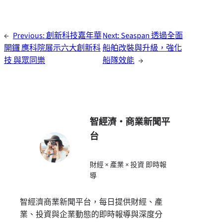
←
Previous:
創新科技嘉年華
Next:
Seaspan 透過全面
開鑼 應科院展示六大創新科
船舶改裝與升級，強化
技 與眾同樂
船隊效能
→
智經濟・商業新聞平
台
財經 × 產業 × 投資 即時報
導
智經濟商業新聞平台，每日提供財經、產
業、投資與企業動態的即時報導與深度分