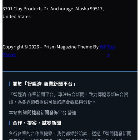
3701 Clay Products Dr, Anchorage, Alaska 99517,
United States
Copyright © 2026 – Prism Magazine Theme By
WP
Top
Plover
↑
關於「智經濟-商業新聞平台」
「智經濟-商業新聞平台」專注綜合新聞，致力傳遞最新綜合資
訊，為各界讀者提供可信的綜合觀點與分析。
本站由
智聞捷發新聞發佈平台
營運。
合作・提案・試發新聞
各行各業的合作與提案，我們都樂於洽談。透過「智聞捷發新聞