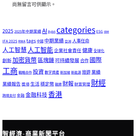
尚無留言可供顯示。
categories
AI
2025
2025年中期業績
ESG
Bybit
IBM
tags
中期業績
人事任命
IFA 2025
RWA
中國
亞洲
人工智能
人工智慧
健康
企業社會責任
全球化
加密貨幣
國際
區塊鏈
可持續發展
創新
合作
工商
投資
業績
旅遊
戰略合作
數字資產
新加坡
新能源
財經
財報
生活
業績報告
穩定幣
獎項
財富管理
融資
香港
金融科技
金融
跨境支付
智經濟-商業新聞平台