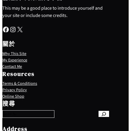
This may be a good place to introduce yourself and
your site or include some credits.
Facebook
Instagram
X
關於
Why This Site
My Experience
Contact Me
Resources
Terms & Conditions
Privacy Policy
S
Online Shop
e
搜尋
a
r
c
h
Address