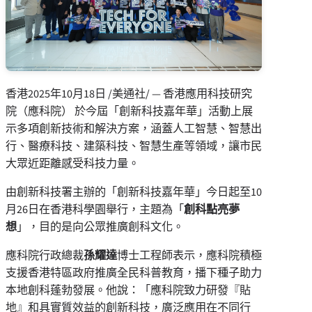
香港
2025年10月18日
/美通社/ — 香港應用科技研究
院（應科院） 於今屆「創新科技嘉年華」活動上展
示多項創新技術和解決方案，涵蓋人工智慧、智慧出
行、醫療科技、建築科技、智慧生產等領域，讓市民
大眾近距離感受科技力量。
由創新科技署主辦的「創新科技嘉年華」今日起至10
月26日在香港科學園舉行，主題為「
創科點亮夢
想
」，
目的是
向公眾推廣創科文化。
應科院行政總裁
孫耀達
博士工程師表示，應科院積極
支援香港特區政府推廣全民科普教育，播下種子助力
本地創科蓬勃發展。他說：「應科院致力研發『貼
地』和具實質效益的創新科技，廣泛應用在不同行