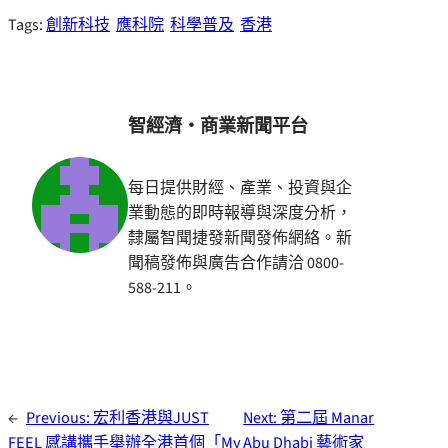
Tags:
創新科技
應科院
科學普及
香港
智經濟・商業新聞平台
每日提供財經、產業、投資與企
業動態的即時報導與深度分析，
隸屬智聞捷發新聞發佈網絡。新
聞稿發佈與廣告合作請洽 0800-
588-211。
←
Previous:
宏利香港與JUST
Next:
第二屆 Manar
FEEL 感講攜手舉辦全港首個「My
Abu Dhabi 藝術家