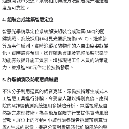
過避開城市交通，系統相比傳統方法顯著提升運送速
度及可靠性。
4. 組裝合成建築智慧定位
智慧光學精準定位系統解決組裝合成建築(MiC)的關
鍵挑戰。系統採用非可見光通訊技術(nVLC)、邊緣計
算及事件感測，實時追蹤吊裝物件的六自由度姿態變
化。實時路徑預測、操作輔助資訊及完整吊裝記錄等
功能有效提升施工質素、增強現場工作人員的決策能
力，並推進MiC元件定位技術發展。
5. 詐騙偵測及防範意識遊戲
不法分子利用逼真的語音克隆、深偽技術等生成式人
工智慧工具進行詐騙，令受害人難以辨別真偽。應科
院的AI詐騙偵測系統運用多媒體分析、電腦視覺及自
然語言處理技術，為金融及保險等行業提供實時風險
警報。展位上的互動AI小遊戲讓參觀者挑戰辨別真實
與AI生成的影像，提高公眾對數碼時代詐騙風險的警