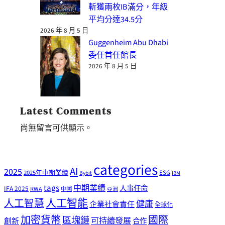
斬獲兩枚IB滿分，年級
平均分達34.5分
2026 年 8 月 5 日
Guggenheim Abu Dhabi
委任首任館長
2026 年 8 月 5 日
Latest Comments
尚無留言可供顯示。
categories
AI
2025
2025年中期業績
ESG
Bybit
IBM
tags
中期業績
人事任命
IFA 2025
RWA
中國
亞洲
人工智能
人工智慧
健康
企業社會責任
全球化
加密貨幣
國際
區塊鏈
可持續發展
創新
合作