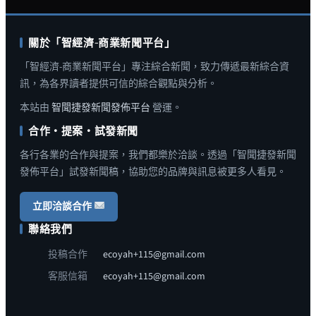
關於「智經濟-商業新聞平台」
「智經濟-商業新聞平台」專注綜合新聞，致力傳遞最新綜合資
訊，為各界讀者提供可信的綜合觀點與分析。
本站由
智聞捷發新聞發佈平台
營運。
合作・提案・試發新聞
各行各業的合作與提案，我們都樂於洽談。透過「智聞捷發新聞
發佈平台」試發新聞稿，協助您的品牌與訊息被更多人看見。
立即洽談合作
聯絡我們
投稿合作
ecoyah+115@gmail.com
客服信箱
ecoyah+115@gmail.com