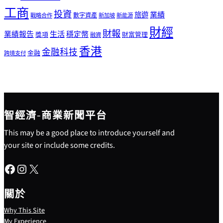
工商
投資
業績
旅遊
戰略合作
數字資產
新加坡
新能源
財經
財報
生活
業績報告
穩定幣
獎項
財富管理
融資
香港
金融科技
金融
跨境支付
智經濟-商業新聞平台
This may be a good place to introduce yourself and
your site or include some credits.
Facebook
Instagram
X
關於
Why This Site
My Experience