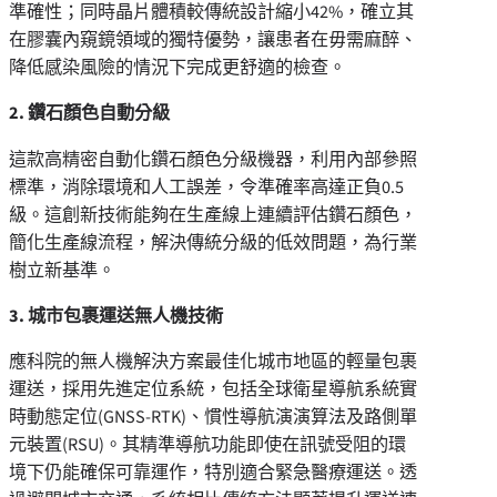
準確性；同時晶片體積較傳統設計縮小42%，確立其
在膠囊內窺鏡領域的獨特優勢，讓患者在毋需麻醉、
降低感染風險的情況下完成更舒適的檢查。
2. 鑽石顏色自動分級
這款高精密自動化鑽石顏色分級機器，利用內部參照
標準，消除環境和人工誤差，令準確率高達正負0.5
級。這創新技術能夠在生產線上連續評估鑽石顏色，
簡化生產線流程，解決傳統分級的低效問題，為行業
樹立新基準。
3. 城市包裹運送無人機技術
應科院的無人機解決方案最佳化城市地區的輕量包裹
運送，採用先進定位系統，包括全球衛星導航系統實
時動態定位(GNSS-RTK)、慣性導航演演算法及路側單
元裝置(RSU)。其精準導航功能即使在訊號受阻的環
境下仍能確保可靠運作，特別適合緊急醫療運送。透