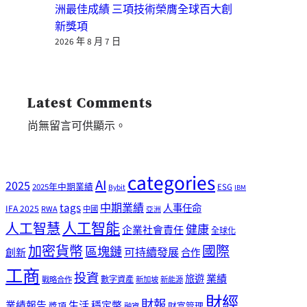
洲最佳成績 三項技術榮膺全球百大創
新獎項
2026 年 8 月 7 日
Latest Comments
尚無留言可供顯示。
categories
AI
2025
2025年中期業績
ESG
Bybit
IBM
tags
中期業績
人事任命
IFA 2025
RWA
中國
亞洲
人工智能
人工智慧
健康
企業社會責任
全球化
加密貨幣
國際
區塊鏈
可持續發展
創新
合作
工商
投資
業績
旅遊
戰略合作
數字資產
新加坡
新能源
財經
財報
生活
業績報告
穩定幣
獎項
財富管理
融資