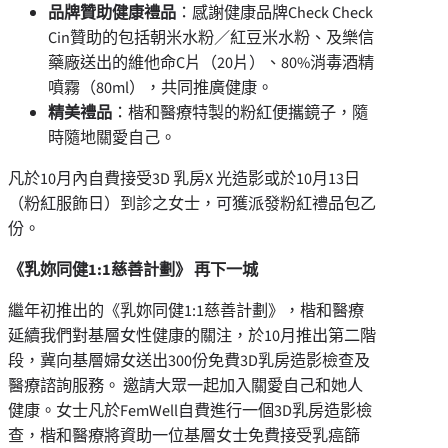
品牌贊助健康禮品
：感謝健康品牌Check Check
Cin贊助的包括朝米水粉／紅豆米水粉、及樂信
藥廠送出的維他命C片（20片）、80%消毒酒精
噴霧（80ml），共同推廣健康。
精美禮品
：楷和醫療特製的粉紅便攜鏡子，隨
時隨地關愛自己。
凡於10月內自費接受3D 乳房X 光造影或於10月13日
（粉紅服飾日）到診之女士，可獲派發粉紅禮品包乙
份。
《乳妳同健
1:1
慈善計劃》 再下一城
繼年初推出的《乳妳同健1:1慈善計劃》，楷和醫療
延續我們對基層女性健康的關注，於10月推出第二階
段，冀向基層婦女送出300份免費3D乳房造影檢查及
醫療諮詢服務。 邀請大眾一起加入關愛自己和她人
健康。女士凡於FemWell自費進行一個3D乳房造影檢
查，楷和醫療將資助一位基層女士免費接受乳癌篩