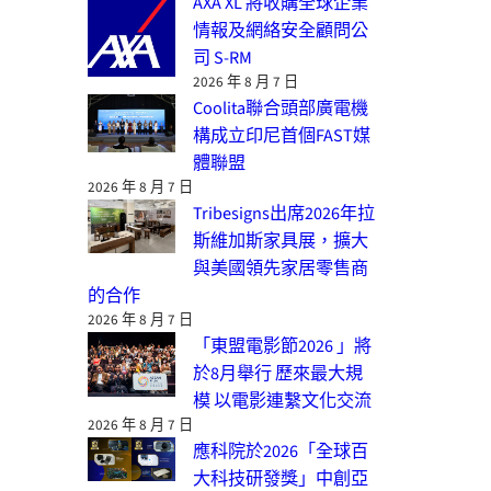
AXA XL 將收購全球企業
情報及網絡安全顧問公
司 S-RM
2026 年 8 月 7 日
Coolita聯合頭部廣電機
構成立印尼首個FAST媒
體聯盟
2026 年 8 月 7 日
Tribesigns出席2026年拉
斯維加斯家具展，擴大
與美國領先家居零售商
的合作
2026 年 8 月 7 日
「東盟電影節2026 」將
於8月舉行 歷來最大規
模 以電影連繫文化交流
2026 年 8 月 7 日
應科院於2026「全球百
大科技研發獎」中創亞