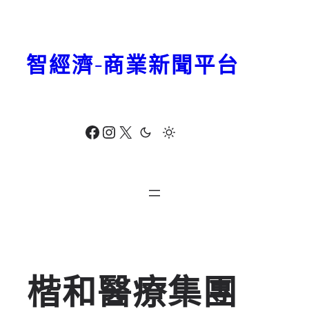
跳
至
主
智經濟-商業新聞平台
要
內
容
Facebook
Instagram
X
楷和醫療集團