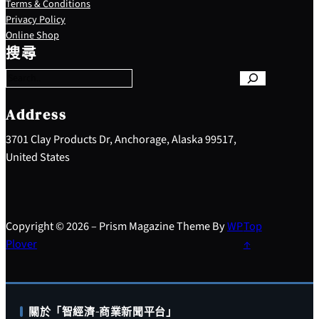
Terms & Conditions
Privacy Policy
S
Online Shop
e
搜尋
a
r
c
h
Address
3701 Clay Products Dr, Anchorage, Alaska 99517,
United States
Copyright © 2026 – Prism Magazine Theme By
WP
Top
Plover
↑
關於「智經濟-商業新聞平台」