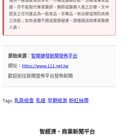
僅供一般健康資訊參考，不構成醫療診斷、治療或專業建
議，亦不能取代專業醫師、藥師或醫療人員之診療。文中
提及之任何產品為一般食品，非藥品，無治療或預防疾病
之效能；如有身體不適或健康疑慮，請儘速諮詢專業醫療
人員。
原始來源
：
智聞捷發新聞發佈平台
網址：
https://www.111.net.tw
歡迎前往新聞發佈平台發佈新聞
Tags:
乳房檢查
乳癌
早期檢測
粉紅絲帶
智經濟・商業新聞平台