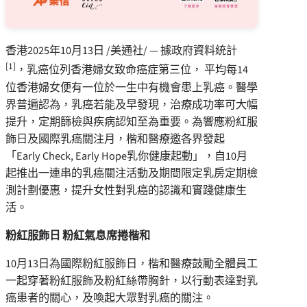
香港
2025年10月13日
/美通社/ — 據政府資料統計
[1]
，乳癌位列香港婦女致命癌症第三位， 平均每14
位香港婦女便有一位於一生中有機會患上乳癌。醫學
界普遍認為，乳癌若能及早發現，治療成功率可大幅
提升，定期篩檢與疾病認知至為重要。為響應粉紅服
飾日及國際乳癌關注月，楷和醫療邀各界發起
「Early Check, Early Hope乳你健康起動」，自10月
起推出一連串的乳癌關注活動及期間限定乳房定期檢
測計劃優惠，提升女性對乳癌的認識和實踐健康生
活。
粉紅服飾日 粉紅氣息席捲楷和
10月13日為國際粉紅服飾日，楷和醫療鼓勵全體員工
一起穿著粉紅服飾及粉紅絲帶胸針，以行動表達對乳
癌患者的關心，及喚起大眾對乳癌的關注。