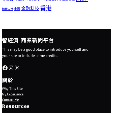
香港
金融科技
金融
跨境支付
智經濟-商業新聞平台
This may be a good place to introduce yourself and
your site or include some credits.
Facebook
Instagram
X
關於
Why This Site
My Experience
Contact Me
Resources