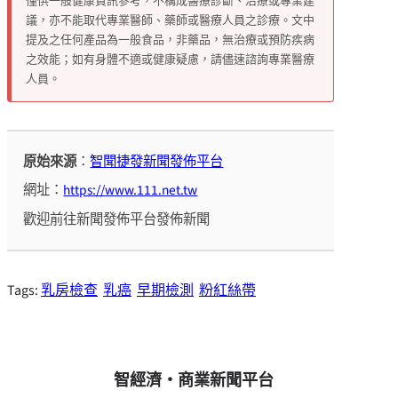
僅供一般健康資訊參考，不構成醫療診斷、治療或專業建
議，亦不能取代專業醫師、藥師或醫療人員之診療。文中
提及之任何產品為一般食品，非藥品，無治療或預防疾病
之效能；如有身體不適或健康疑慮，請儘速諮詢專業醫療
人員。
原始來源
：
智聞捷發新聞發佈平台
網址：
https://www.111.net.tw
歡迎前往新聞發佈平台發佈新聞
Tags:
乳房檢查
乳癌
早期檢測
粉紅絲帶
智經濟・商業新聞平台