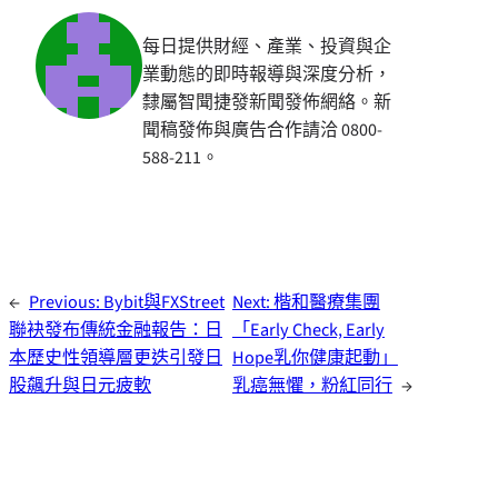
每日提供財經、產業、投資與企
業動態的即時報導與深度分析，
隸屬智聞捷發新聞發佈網絡。新
聞稿發佈與廣告合作請洽 0800-
588-211。
←
Previous:
Bybit與FXStreet
Next:
楷和醫療集團
聯袂發布傳統金融報告：日
「Early Check, Early
本歷史性領導層更迭引發日
Hope乳你健康起動」
股飆升與日元疲軟
乳癌無懼，粉紅同行
→