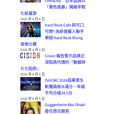
ChinaJoy：百年品牌以
「黃色風暴」開啟年輕
化新篇章
2026 年 8 月 6 日
Hard Rock Cafe 與可口
可樂® 為新晉藝人聯手
舉辦 Hard Rock Rising
音樂比賽
2026 年 8 月 5 日
Cision 報告警示品牌正
深陷高代價的「數據碎
片化陷阱」
2026 年 8 月 5 日
ISHCMC 2026屆畢業生
斬獲兩枚IB滿分，年級
平均分達34.5分
2026 年 8 月 5 日
Guggenheim Abu Dhabi
委任首任館長