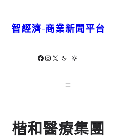
跳
至
主
智經濟-商業新聞平台
要
內
容
Facebook
Instagram
X
楷和醫療集團