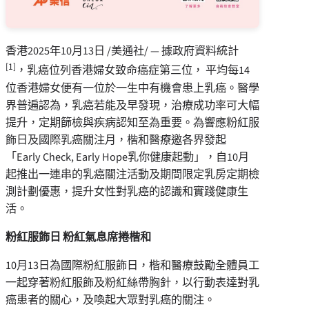
香港
2025年10月13日
/美通社/ — 據政府資料統計
[1]
，乳癌位列香港婦女致命癌症第三位， 平均每14
位香港婦女便有一位於一生中有機會患上乳癌。醫學
界普遍認為，乳癌若能及早發現，治療成功率可大幅
提升，定期篩檢與疾病認知至為重要。為響應粉紅服
飾日及國際乳癌關注月，楷和醫療邀各界發起
「Early Check, Early Hope乳你健康起動」，自10月
起推出一連串的乳癌關注活動及期間限定乳房定期檢
測計劃優惠，提升女性對乳癌的認識和實踐健康生
活。
粉紅服飾日 粉紅氣息席捲楷和
10月13日為國際粉紅服飾日，楷和醫療鼓勵全體員工
一起穿著粉紅服飾及粉紅絲帶胸針，以行動表達對乳
癌患者的關心，及喚起大眾對乳癌的關注。