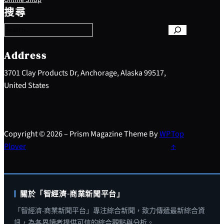
e
搜尋
a
r
c
h
Address
3701 Clay Products Dr, Anchorage, Alaska 99517,
United States
Copyright © 2026 – Prism Magazine Theme By
WP
Top
Plover
↑
關於「智經濟-商業新聞平台」
「智經濟-商業新聞平台」專注綜合新聞，致力傳遞最新綜合資
訊，為各界讀者提供可信的綜合觀點與分析。