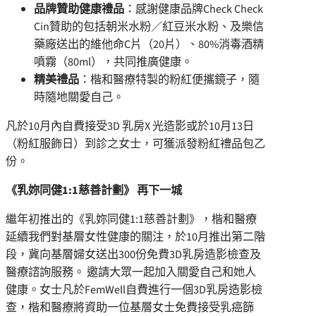
品牌贊助健康禮品
：感謝健康品牌Check Check
Cin贊助的包括朝米水粉／紅豆米水粉、及樂信
藥廠送出的維他命C片（20片）、80%消毒酒精
噴霧（80ml），共同推廣健康。
精美禮品
：楷和醫療特製的粉紅便攜鏡子，隨
時隨地關愛自己。
凡於10月內自費接受3D 乳房X 光造影或於10月13日
（粉紅服飾日）到診之女士，可獲派發粉紅禮品包乙
份。
《乳妳同健
1:1
慈善計劃》 再下一城
繼年初推出的《乳妳同健1:1慈善計劃》，楷和醫療
延續我們對基層女性健康的關注，於10月推出第二階
段，冀向基層婦女送出300份免費3D乳房造影檢查及
醫療諮詢服務。 邀請大眾一起加入關愛自己和她人
健康。女士凡於FemWell自費進行一個3D乳房造影檢
查，楷和醫療將資助一位基層女士免費接受乳癌篩