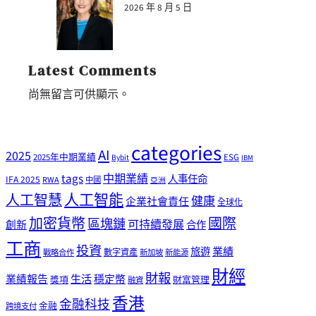
2026 年 8 月 5 日
Latest Comments
尚無留言可供顯示。
categories
AI
2025
2025年中期業績
ESG
Bybit
IBM
tags
中期業績
人事任命
IFA 2025
RWA
中國
亞洲
人工智能
人工智慧
健康
企業社會責任
全球化
加密貨幣
國際
區塊鏈
可持續發展
創新
合作
工商
投資
業績
旅遊
戰略合作
數字資產
新加坡
新能源
財經
財報
生活
業績報告
穩定幣
獎項
財富管理
融資
香港
金融科技
金融
跨境支付