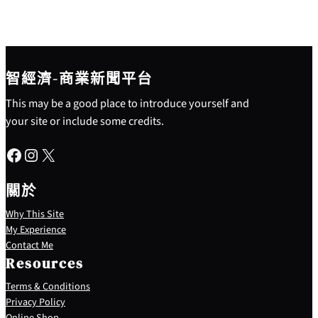
智經濟-商業新聞平台
This may be a good place to introduce yourself and
your site or include some credits.
Facebook
Instagram
X
關於
Why This Site
My Experience
Contact Me
Resources
Terms & Conditions
Privacy Policy
S
Online Shop