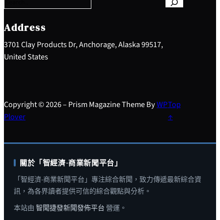
r
c
h
Address
3701 Clay Products Dr, Anchorage, Alaska 99517,
United States
Copyright © 2026 – Prism Magazine Theme By
WP
Top
Plover
↑
關於「智經濟-商業新聞平台」
「智經濟-商業新聞平台」專注綜合新聞，致力傳遞最新綜合資
訊，為各界讀者提供可信的綜合觀點與分析。
本站由
智聞捷發新聞發佈平台
營運。