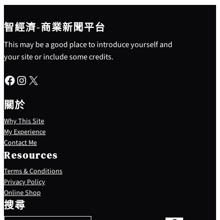
智經濟-商業新聞平台
This may be a good place to introduce yourself and
your site or include some credits.
Facebook
Instagram
X
關於
Why This Site
My Experience
Contact Me
Resources
Terms & Conditions
Privacy Policy
S
Online Shop
e
搜尋
a