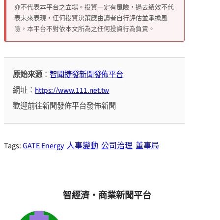
亦不代表本平台之立場。投資一定有風險，過去績效不代
表未來表現，任何投資決策應由讀者自行評估並承擔風
險，本平台不對依本文所為之任何投資行為負責。
原始來源
：
智聞捷發新聞發佈平台
網址：
https://www.111.net.tw
歡迎前往新聞發佈平台發佈新聞
Tags:
GATE Energy
人事變動
公司治理
董事局
智經濟・商業新聞平台