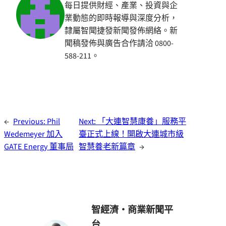
每日提供財經、產業、投資與企
業動態的即時報導與深度分析，
隸屬智聞捷發新聞發佈網絡。新
聞稿發佈與廣告合作請洽 0800-
588-211。
←
Previous:
Phil
Next:
「大連智慧康養」服務平
Wedemeyer 加入
臺正式上線！開啟大連城市級
GATE Energy 董事局
智慧養老新篇章
→
智經濟・商業新聞平
台