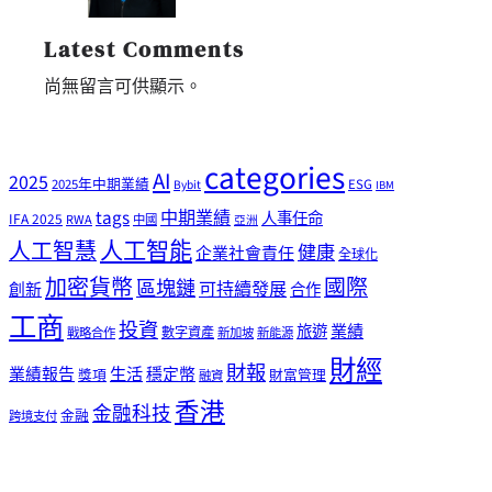
Latest Comments
尚無留言可供顯示。
categories
AI
2025
2025年中期業績
ESG
Bybit
IBM
tags
中期業績
人事任命
IFA 2025
RWA
中國
亞洲
人工智能
人工智慧
健康
企業社會責任
全球化
加密貨幣
國際
區塊鏈
可持續發展
創新
合作
工商
投資
業績
旅遊
戰略合作
數字資產
新加坡
新能源
財經
財報
生活
業績報告
穩定幣
獎項
財富管理
融資
香港
金融科技
金融
跨境支付