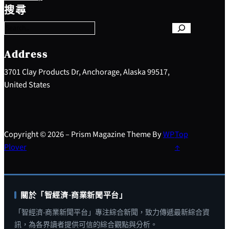
e
搜尋
a
r
c
h
Address
3701 Clay Products Dr, Anchorage, Alaska 99517,
United States
Copyright © 2026 – Prism Magazine Theme By
WP
Top
Plover
↑
關於「智經濟-商業新聞平台」
「智經濟-商業新聞平台」專注綜合新聞，致力傳遞最新綜合資
訊，為各界讀者提供可信的綜合觀點與分析。