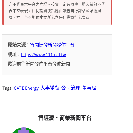
亦不代表本平台之立場。投資一定有風險，過去績效不代
表未來表現，任何投資決策應由讀者自行評估並承擔風
險，本平台不對依本文所為之任何投資行為負責。
原始來源
：
智聞捷發新聞發佈平台
網址：
https://www.111.net.tw
歡迎前往新聞發佈平台發佈新聞
Tags:
GATE Energy
人事變動
公司治理
董事局
智經濟・商業新聞平台