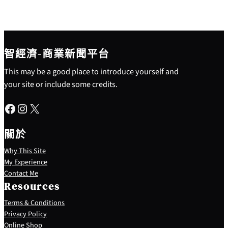
智經濟-商業新聞平台
This may be a good place to introduce yourself and
your site or include some credits.
Facebook
Instagram
X
關於
Why This Site
My Experience
Contact Me
Resources
Terms & Conditions
Privacy Policy
S
Online Shop