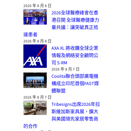
2026 年 8 月 8 日
2026全球醫療峰會在香
港召開 全球醫療健康力
量共議：讓突破真正抵
達患者
2026 年 8 月 8 日
AXA XL 將收購全球企業
情報及網絡安全顧問公
司 S-RM
2026 年 8 月 7 日
Coolita聯合頭部廣電機
構成立印尼首個FAST媒
體聯盟
2026 年 8 月 7 日
Tribesigns出席2026年拉
斯維加斯家具展，擴大
與美國領先家居零售商
的合作