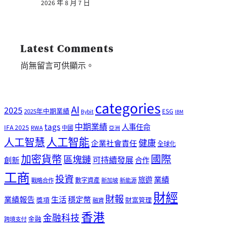
2026 年 8 月 7 日
Latest Comments
尚無留言可供顯示。
categories
AI
2025
2025年中期業績
ESG
Bybit
IBM
tags
中期業績
人事任命
IFA 2025
RWA
中國
亞洲
人工智能
人工智慧
健康
企業社會責任
全球化
加密貨幣
國際
區塊鏈
可持續發展
創新
合作
工商
投資
業績
旅遊
戰略合作
數字資產
新加坡
新能源
財經
財報
生活
業績報告
穩定幣
獎項
財富管理
融資
香港
金融科技
金融
跨境支付