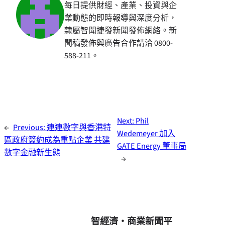
每日提供財經、產業、投資與企
業動態的即時報導與深度分析，
隸屬智聞捷發新聞發佈網絡。新
聞稿發佈與廣告合作請洽 0800-
588-211。
Next:
Phil
←
Previous:
連連數字與香港特
Wedemeyer 加入
區政府簽約成為重點企業 共建
GATE Energy 董事局
數字金融新生態
→
智經濟・商業新聞平