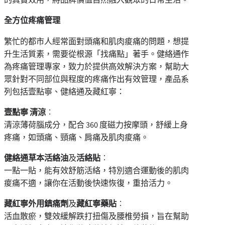
全方位疼痛管理
繁忙的都市人經常面對頭痛和肌肉痠痛的問題，想提
升生活質素，需要從根源「找痛點」著手。健絡通作
為疼痛管理專家，致力於提供高效解決方案，幫助大
眾針對不同部位與程度的疼痛作出有效管理，產品系
列包括壹點寧、健絡通及藏紅寧：
壹點寧 清涼
︰
清涼薄荷腦成分，配合 360 度磁力按摩頭，舒緩上身
疼痛，如頭痛、頸痛、肩痛及肌肉痠痛。
健絡通草本活絡油
及
活絡貼
︰
一點一貼，能有效舒筋活絡，特別適合運動後的肌肉
痠痛不適，讓你在活動後快速恢復，重拾活力。
藏紅寧外用鎮痛劑
及
藏紅寧藥貼
︰
活血散瘀，雙效緩解跌打扭傷及腰椎勞損，旨在幫助