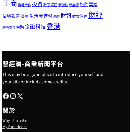
工商
投資
業績
旅遊
戰略合作
數字資產
新加坡
新能源
財經
財報
生活
業績報告
穩定幣
獎項
財富管理
融資
香港
金融科技
金融
跨境支付
智經濟-商業新聞平台
This may be a good place to introduce yourself and
your site or include some credits.
Facebook
Instagram
X
關於
Why This Site
My Experience