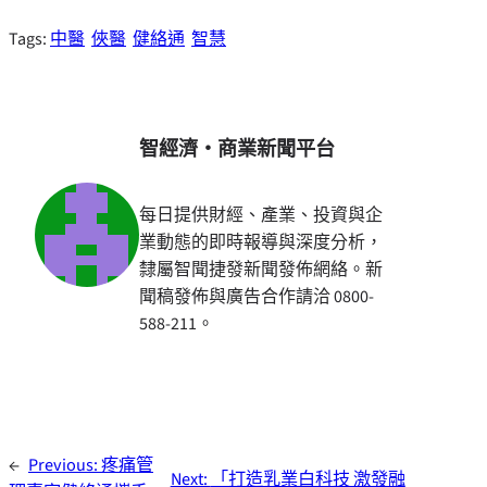
Tags:
中醫
俠醫
健絡通
智慧
智經濟・商業新聞平台
每日提供財經、產業、投資與企
業動態的即時報導與深度分析，
隸屬智聞捷發新聞發佈網絡。新
聞稿發佈與廣告合作請洽 0800-
588-211。
←
Previous:
疼痛管
Next:
「打造乳業白科技 激發融