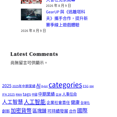
2026 年 8 月 9 日
GearUP 與《逃離塔科
夫》攜手合作，提升新
賽季線上遊戲體驗
2026 年 8 月 9 日
Latest Comments
尚無留言可供顯示。
categories
AI
2025
2025年中期業績
ESG
Bybit
IBM
tags
中期業績
人事任命
IFA 2025
RWA
中國
亞洲
人工智能
人工智慧
健康
企業社會責任
全球化
加密貨幣
國際
區塊鏈
可持續發展
創新
合作