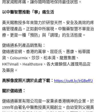
用家減輕疼痛，讓你隨時隨地保持最佳狀態。
以中醫智慧推動「寧」痛生活
黃天賜教授多年來致力於研發天然、安全及高效的疼
痛管理產品，正如劇中所展現，中醫藥智慧不單是治
療，更是一種「預防」與「調理」的生活態度。
健絡通系列產品銷售點：
健絡通官網、香港的萬寧、屈臣氏、惠康、裕華國
貨、Colourmix、莎莎、松本清、龍豐集團、
HKTVmall、Healthstore、各大連鎖個人護理用品店
及藥房。
高解像度照片請於此處下載：
https://cutt.ly/IrGBefFJ
關於健絡通：
健絡通藥業有限公司是一家秉承香港精神的企業，於
1999年由著名中醫教授黃天賜創立。自幼受到父親黃