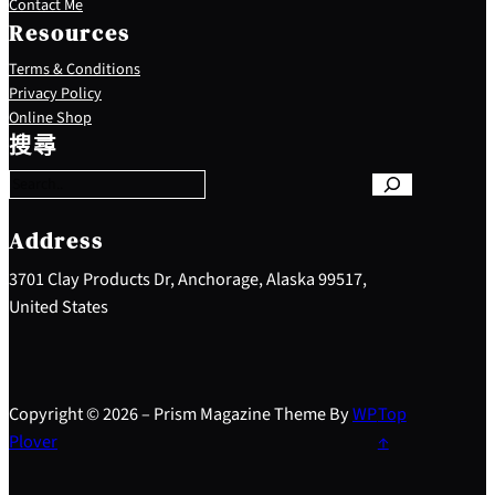
Contact Me
Resources
Terms & Conditions
Privacy Policy
S
Online Shop
e
搜尋
a
r
c
h
Address
3701 Clay Products Dr, Anchorage, Alaska 99517,
United States
Copyright © 2026 – Prism Magazine Theme By
WP
Top
Plover
↑