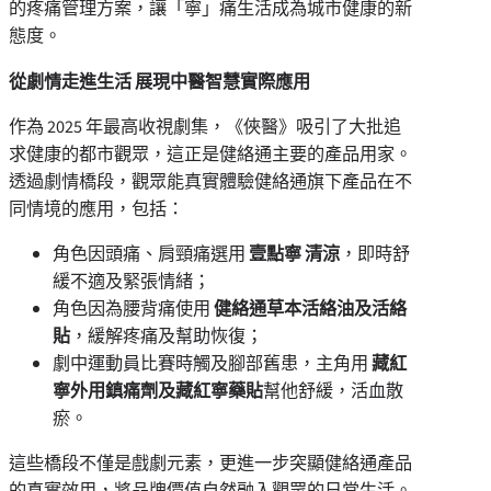
的疼痛管理方案，讓「寧」痛生活成為城市健康的新
態度。
從劇情走進生活 展現中醫智慧實際應用
作為 2025 年最高收視劇集，《俠醫》吸引了大批追
求健康的都市觀眾，這正是健絡通主要的產品用家。
透過劇情橋段，觀眾能真實體驗健絡通旗下產品在不
同情境的應用，包括：
角色因頭痛、肩頸痛選用
壹點寧 清涼
，即時舒
緩不適及緊張情緒；
角色因為腰背痛使用
健絡通草本活絡油及活絡
貼
，緩解疼痛及幫助恢復；
劇中運動員比賽時觸及腳部舊患，主角用
藏紅
寧外用鎮痛劑及藏紅寧藥貼
幫他舒緩，活血散
瘀。
這些橋段不僅是戲劇元素，更進一步突顯健絡通產品
的真實效用，將品牌價值自然融入觀眾的日常生活。