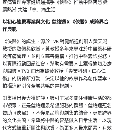
疼痛管理專家健絡通攜手《俠醫》推動中醫智慧 延
續熱潮 共建「寧」痛生活
以初心連繫專業與文化 健絡通 X 《俠醫》成跨界合
作典範
《俠醫》的誕生，源於 TVB 對健絡通創辦人黃天賜
教授的敬佩與欣賞。黃教授多年來專注於中醫藥科研
及疼痛管理，並創立慈善機構，推行中醫義診服務，
以實際行動回饋社會，幫助有需要人士獲得適切治療
與關懷。TVB 正因為被黃教授「專業科研 + 仁心仁
術」的精神所打動，決定以他的故事作為創作藍本，
拍攝這部引發全城共鳴的電視劇。
劇集播出後大獲好評，吸引了眾多關注健康生活的都
市觀眾，正是健絡通最希望服務的群體。健絡通冠名
贊助《俠醫》，不僅是品牌與劇集的結合，更是跨界
的文化共鳴，希望將中醫的智慧融入日常生活，以現
代方式被重新關注與欣賞，為更多人帶來簡易、有效