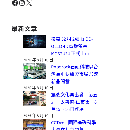
Facebook
Instagram
X
最新文章
技嘉 32 吋 240Hz QD-
OLED 4K 電競螢幕
MO32U24 正式上市
2026 年 8 月 10 日
Roborock石頭科技以台
灣為重要驗證市場 加速
新品開發
2026 年 8 月 10 日
震後文化再出發！第五
屆「太魯閣•山市集」8
月15、16日登場
2026 年 8 月 10 日
CCTV+：國際基礎科學
大會在北京開幕