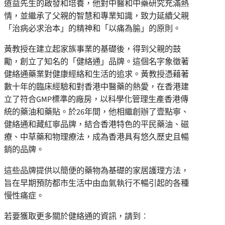
道益先生的啟發和培養，他對中醫和中藥研究充滿熱
情，並繼承了父親的智慧和專業知識，致力延續父親
「治病必求治本」的精神和「以痛為腧」的原則。
黃教授在建立起家族事業的基礎後，得到父親的鼓
勵，創立了知名的「健絡通」品牌。這個名字象徵著
健絡通藥業對健康經絡和生活的追求。黃教授憑藉著
數十年的臨床經驗和對香港中醫藥的熱愛，在香港建
立了符合GMP標準的廠房，以科學化管理生產香港傳
統的藥油和藥貼。於26年間，他相繼創辦了壹點寧、
健絡通和藏紅寧品牌，結合香港特色的平民藥油、磁
療、中草藥和物理療法，成為香港具有悠久歷史且暢
銷的品牌。
這些品牌提供以簡便的藥物為基礎的家居護理方法，
旨在早期預防都市生活中由血氣執行不暢引起的各種
慢性痛症。
若要獲取更多關於健絡通的資訊，請到︰