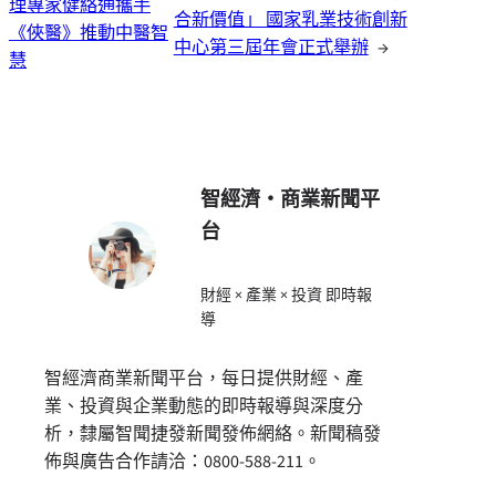
理專家健絡通攜手
合新價值」 國家乳業技術創新
《俠醫》推動中醫智
中心第三屆年會正式舉辦
→
慧
智經濟・商業新聞平
台
財經 × 產業 × 投資 即時報
導
智經濟商業新聞平台，每日提供財經、產
業、投資與企業動態的即時報導與深度分
析，隸屬智聞捷發新聞發佈網絡。新聞稿發
佈與廣告合作請洽：0800-588-211。