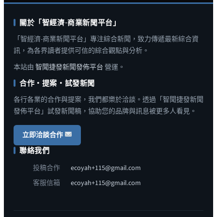
關於「智經濟-商業新聞平台」
「智經濟-商業新聞平台」專注綜合新聞，致力傳遞最新綜合資
訊，為各界讀者提供可信的綜合觀點與分析。
本站由
智聞捷發新聞發佈平台
營運。
合作・提案・試發新聞
各行各業的合作與提案，我們都樂於洽談。透過「智聞捷發新聞
發佈平台」試發新聞稿，協助您的品牌與訊息被更多人看見。
立即洽談合作
聯絡我們
投稿合作
ecoyah+115@gmail.com
客服信箱
ecoyah+115@gmail.com