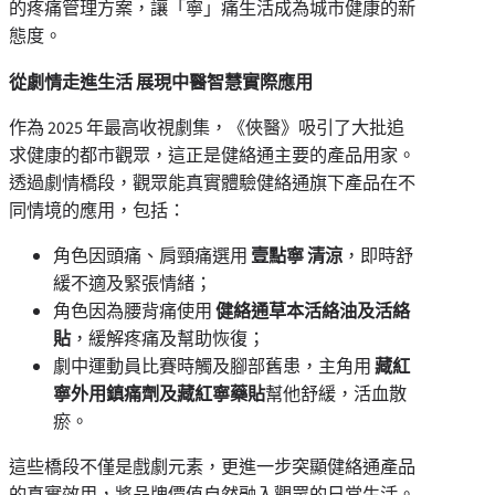
的疼痛管理方案，讓「寧」痛生活成為城市健康的新
態度。
從劇情走進生活 展現中醫智慧實際應用
作為 2025 年最高收視劇集，《俠醫》吸引了大批追
求健康的都市觀眾，這正是健絡通主要的產品用家。
透過劇情橋段，觀眾能真實體驗健絡通旗下產品在不
同情境的應用，包括：
角色因頭痛、肩頸痛選用
壹點寧 清涼
，即時舒
緩不適及緊張情緒；
角色因為腰背痛使用
健絡通草本活絡油及活絡
貼
，緩解疼痛及幫助恢復；
劇中運動員比賽時觸及腳部舊患，主角用
藏紅
寧外用鎮痛劑及藏紅寧藥貼
幫他舒緩，活血散
瘀。
這些橋段不僅是戲劇元素，更進一步突顯健絡通產品
的真實效用，將品牌價值自然融入觀眾的日常生活。