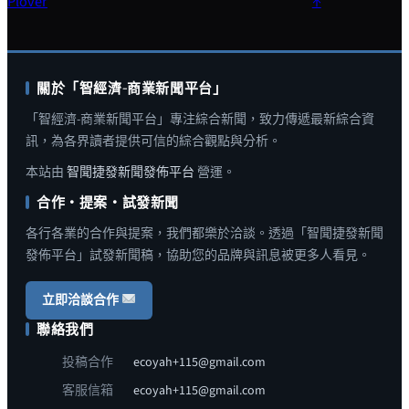
Plover
↑
關於「智經濟-商業新聞平台」
「智經濟-商業新聞平台」專注綜合新聞，致力傳遞最新綜合資
訊，為各界讀者提供可信的綜合觀點與分析。
本站由
智聞捷發新聞發佈平台
營運。
合作・提案・試發新聞
各行各業的合作與提案，我們都樂於洽談。透過「智聞捷發新聞
發佈平台」試發新聞稿，協助您的品牌與訊息被更多人看見。
立即洽談合作
聯絡我們
投稿合作
ecoyah+115@gmail.com
客服信箱
ecoyah+115@gmail.com