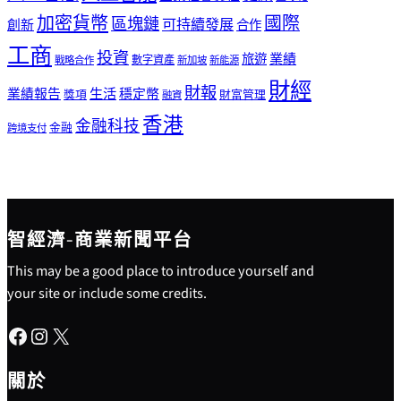
加密貨幣
國際
區塊鏈
可持續發展
創新
合作
工商
投資
業績
旅遊
戰略合作
數字資產
新加坡
新能源
財經
財報
生活
業績報告
穩定幣
獎項
財富管理
融資
香港
金融科技
金融
跨境支付
智經濟-商業新聞平台
This may be a good place to introduce yourself and
your site or include some credits.
Facebook
Instagram
X
關於