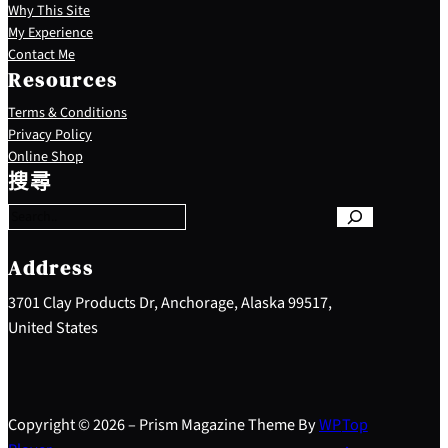
Why This Site
My Experience
Contact Me
Resources
Terms & Conditions
Privacy Policy
S
Online Shop
e
搜尋
a
r
c
h
Address
3701 Clay Products Dr, Anchorage, Alaska 99517,
United States
Copyright © 2026 – Prism Magazine Theme By
WP
Top