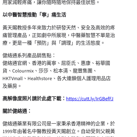
用家減輕疼痛，讓你隨時隨地保持最佳狀態。
以中醫智慧推動「寧」痛生活
黃天賜教授多年來致力於研發天然、安全及高效的疼
痛管理產品，正如劇中所展現，中醫藥智慧不單是治
療，更是一種「預防」與「調理」的生活態度。
健絡通系列產品銷售點：
健絡通官網、香港的萬寧、屈臣氏、惠康、裕華國
貨、Colourmix、莎莎、松本清、龍豐集團、
HKTVmall、Healthstore、各大連鎖個人護理用品店
及藥房。
高解像度照片請於此處下載：
https://cutt.ly/IrGBefFJ
關於健絡通：
健絡通藥業有限公司是一家秉承香港精神的企業，於
1999年由著名中醫教授黃天賜創立。自幼受到父親黃