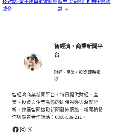
技對話–量子運算抵禦新興
攜手《俠醫》推動中醫智
威脅
慧
→
智經濟・商業新聞平
台
財經 × 產業 × 投資 即時報
導
智經濟商業新聞平台，每日提供財經、產
業、投資與企業動態的即時報導與深度分
析，隸屬智聞捷發新聞發佈網絡。新聞稿發
佈與廣告合作請洽：0800-588-211。
Facebook
Instagram
X