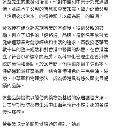
道益先生的啟發和培養，他對中醫和中藥研究充滿熱
情，並繼承了父親的智慧和專業知識，致力延續父親
「治病必求治本」的精神和「以痛為腧」的原則。
黃教授在建立起家族事業的基礎後，得到父親的鼓
勵，創立了知名的「健絡通」品牌。這個名字象徵著
健絡通藥業對健康經絡和生活的追求。黃教授憑藉著
數十年的臨床經驗和對香港中醫藥的熱愛，在香港建
立了符合GMP標準的廠房，以科學化管理生產香港傳
統的藥油和藥貼。於26年間，他相繼創辦了壹點寧、
健絡通和藏紅寧品牌，結合香港特色的平民藥油、磁
療、中草藥和物理療法，成為香港具有悠久歷史且暢
銷的品牌。
這些品牌提供以簡便的藥物為基礎的家居護理方法，
旨在早期預防都市生活中由血氣執行不暢引起的各種
慢性痛症。
若要獲取更多關於健絡通的資訊，請到︰