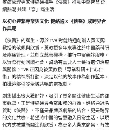
疼痛管理專家健絡通攜手《俠醫》推動中醫智慧 延
續熱潮 共建「寧」痛生活
以初心連繫專業與文化 健絡通 X 《俠醫》成跨界合
作典範
《俠醫》的誕生，源於 TVB 對健絡通創辦人黃天賜
教授的敬佩與欣賞。黃教授多年來專注於中醫藥科研
及疼痛管理，並創立慈善機構，推行中醫義診服務，
以實際行動回饋社會，幫助有需要人士獲得適切治療
與關懷。TVB 正因為被黃教授「專業科研 + 仁心仁
術」的精神所打動，決定以他的故事作為創作藍本，
拍攝這部引發全城共鳴的電視劇。
劇集播出後大獲好評，吸引了眾多關注健康生活的都
市觀眾，正是健絡通最希望服務的群體。健絡通冠名
贊助《俠醫》，不僅是品牌與劇集的結合，更是跨界
的文化共鳴，希望將中醫的智慧融入日常生活，以現
代方式被重新關注與欣賞，為更多人帶來簡易、有效