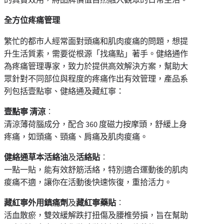
全方位疼痛管理
繁忙的都市人經常面對頭痛和肌肉痠痛的問題，想提
升生活質素，需要從根源「找痛點」著手。健絡通作
為疼痛管理專家，致力於提供高效解決方案，幫助大
眾針對不同部位與程度的疼痛作出有效管理，產品系
列包括壹點寧、健絡通及藏紅寧：
壹點寧 清涼
︰
清涼薄荷腦成分，配合 360 度磁力按摩頭，舒緩上身
疼痛，如頭痛、頸痛、肩痛及肌肉痠痛。
健絡通草本活絡油
及
活絡貼
︰
一點一貼，能有效舒筋活絡，特別適合運動後的肌肉
痠痛不適，讓你在活動後快速恢復，重拾活力。
藏紅寧外用鎮痛劑
及
藏紅寧藥貼
︰
活血散瘀，雙效緩解跌打扭傷及腰椎勞損，旨在幫助