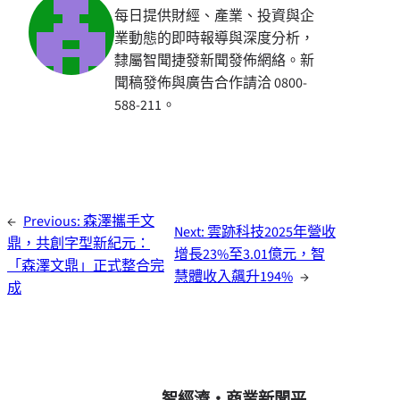
每日提供財經、產業、投資與企
業動態的即時報導與深度分析，
隸屬智聞捷發新聞發佈網絡。新
聞稿發佈與廣告合作請洽 0800-
588-211。
←
Previous:
森澤攜手文
Next:
雲跡科技2025年營收
鼎，共創字型新紀元：
增長23%至3.01億元，智
「森澤文鼎」正式整合完
慧體收入飆升194%
→
成
智經濟・商業新聞平