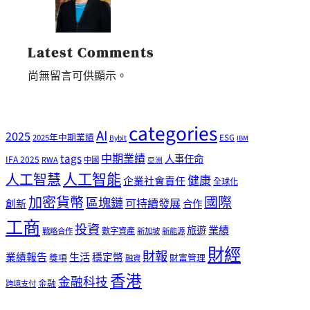
Latest Comments
尚無留言可供顯示。
categories
AI
2025
2025年中期業績
ESG
Bybit
IBM
tags
中期業績
人事任命
IFA 2025
RWA
中國
亞洲
人工智能
人工智慧
健康
企業社會責任
全球化
加密貨幣
國際
區塊鏈
可持續發展
創新
合作
工商
投資
業績
旅遊
戰略合作
數字資產
新加坡
新能源
財經
財報
生活
業績報告
穩定幣
獎項
財富管理
融資
香港
金融科技
金融
跨境支付