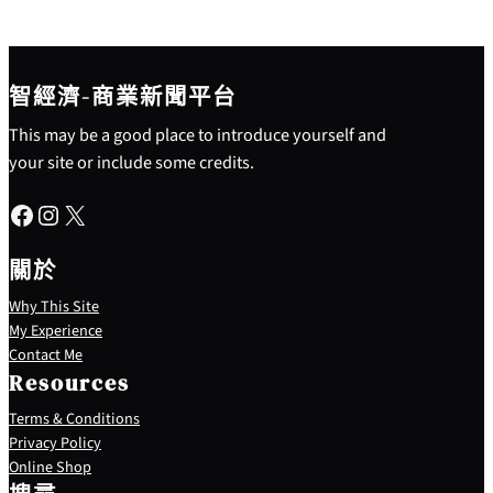
智經濟-商業新聞平台
This may be a good place to introduce yourself and
your site or include some credits.
Facebook
Instagram
X
關於
Why This Site
My Experience
Contact Me
Resources
Terms & Conditions
Privacy Policy
S
Online Shop
e