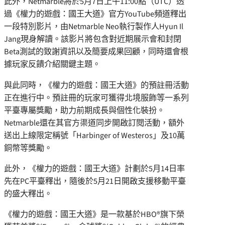
此外，Netmarble將於5月7日上午11:00點（UTC）透
過《權力的遊戲：國王大道》官方YouTube頻道釋出
一段特別影片，由Netmarble Neo執行製作人Hyun Il
Jang現身解讀。該影片將包含對近期展示會和封閉
Beta測試的致謝資訊以及簡要成果回顧，同時還會根
據玩家反饋介紹關鍵主題。
與此同時，《權力的遊戲：國王大道》的預註冊活動
正在進行中。預註冊的玩家可獲得北境服飾等一系列
平臺專屬獎勵，助力前期成長與個性化裝扮。
Netmarble還在其官方渠道同步開啟訂閱活動，額外
送出上線限定稱號「Harbinger of Westeros」及10萬
銅幣等獎勵。
此外，《權力的遊戲：國王大道》計劃於5月14日率
先在PC平臺釋出，隨後於5月21日開啟支援移動平臺
的盛大釋出。
《權力的遊戲：國王大道》是一款基於HBO®旗下榮