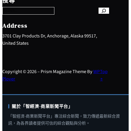
搜尋
a
r
c
h
Address
3701 Clay Products Dr, Anchorage, Alaska 99517,
United States
Copyright © 2026 – Prism Magazine Theme By
WP
Top
Plover
↑
關於「智經濟-商業新聞平台」
「智經濟-商業新聞平台」專注綜合新聞，致力傳遞最新綜合資
訊，為各界讀者提供可信的綜合觀點與分析。