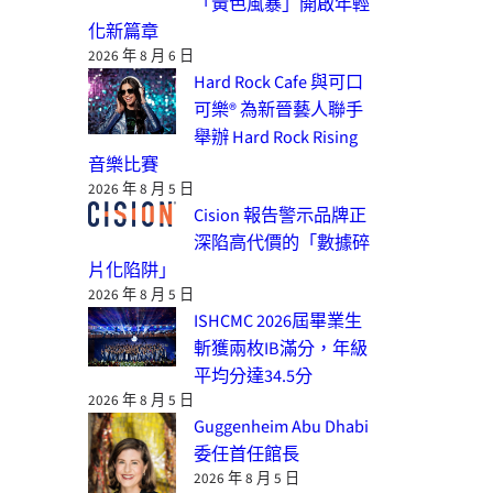
「黃色風暴」開啟年輕
化新篇章
2026 年 8 月 6 日
Hard Rock Cafe 與可口
可樂® 為新晉藝人聯手
舉辦 Hard Rock Rising
音樂比賽
2026 年 8 月 5 日
Cision 報告警示品牌正
深陷高代價的「數據碎
片化陷阱」
2026 年 8 月 5 日
ISHCMC 2026屆畢業生
斬獲兩枚IB滿分，年級
平均分達34.5分
2026 年 8 月 5 日
Guggenheim Abu Dhabi
委任首任館長
2026 年 8 月 5 日