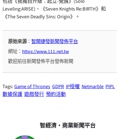
包括《我獨自升級：起立-覺醒》(Solo
Leveling:ARISE)、《Seven Knights Re:BIRTH》和
《The Seven Deadly Sins: Origin》。
原始來源
：
智聞捷發新聞發佈平台
網址：
https://www.111.net.tw
歡迎前往新聞發佈平台發佈新聞
Tags:
Game of Thrones
GDPR
IP授權
Netmarble
PIPL
數據保護
遊戲發行
預約活動
智經濟・商業新聞平台