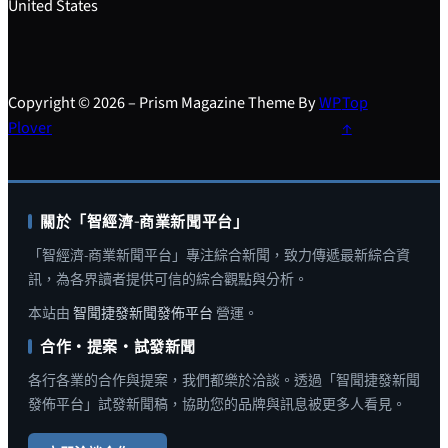
United States
Copyright © 2026 – Prism Magazine Theme By
WP
Top
Plover
↑
關於「智經濟-商業新聞平台」
「智經濟-商業新聞平台」專注綜合新聞，致力傳遞最新綜合資
訊，為各界讀者提供可信的綜合觀點與分析。
本站由
智聞捷發新聞發佈平台
營運。
合作・提案・試發新聞
各行各業的合作與提案，我們都樂於洽談。透過「智聞捷發新聞
發佈平台」試發新聞稿，協助您的品牌與訊息被更多人看見。