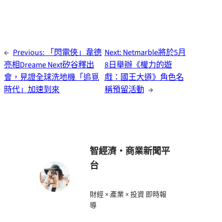
←
Previous:
「閃電俠」韋德
Next:
Netmarble將於5月
亮相Dreame Next矽谷釋出
8日舉辦《權力的遊
會，見證全球洗地機「追覓
戲：國王大道》角色名
時代」加速到來
稱預留活動
→
智經濟・商業新聞平
台
財經 × 產業 × 投資 即時報
導