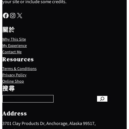
your site or include some credits.
Facebook
Instagram
X
關於
Why This Site
My Experience
Contact Me
Resources
Terms & Conditions
Privacy Policy
S
Online Shop
e
搜尋
a
r
c
h
Address
3701 Clay Products Dr, Anchorage, Alaska 99517,