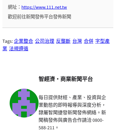
網址：
https://www.111.net.tw
歡迎前往新聞發佈平台發佈新聞
Tags:
企業整合
公司治理
反壟斷
台灣
合併
字型產
業
法規遵循
智經濟・商業新聞平台
每日提供財經、產業、投資與企
業動態的即時報導與深度分析，
隸屬智聞捷發新聞發佈網絡。新
聞稿發佈與廣告合作請洽 0800-
588-211。