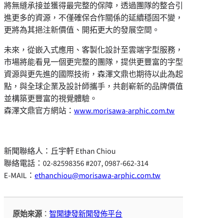
將無縫承接並獲得最完整的保障，透過團隊的整合引
進更多的資源，不僅確保合作關係的延續穩固不變，
更將為其挹注新價值、開拓更大的發展空間。
未來，從嵌入式應用、客製化設計至雲端字型服務，
市場將能看見一個更完整的團隊，提供更豐富的字型
資源與更先進的國際技術，森澤文鼎也期待以此為起
點，與全球企業及設計師攜手，共創嶄新的品牌價值
並構築更豐富的視覺體驗。
森澤文鼎官方網站：
www.morisawa-arphic.com.tw
新聞聯絡人：丘宇軒 Ethan Chiou
聯絡電話：02-82598356 #207, 0987-662-314
E-MAIL：
ethanchiou@morisawa-arphic.com.tw
原始來源
：
智聞捷發新聞發佈平台