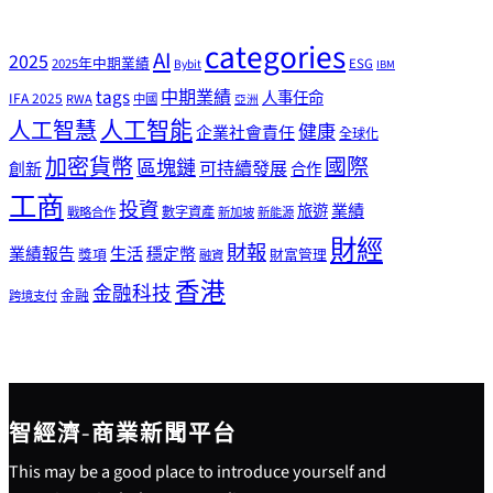
categories
AI
2025
2025年中期業績
ESG
Bybit
IBM
tags
中期業績
人事任命
IFA 2025
RWA
中國
亞洲
人工智能
人工智慧
健康
企業社會責任
全球化
加密貨幣
國際
區塊鏈
可持續發展
創新
合作
工商
投資
業績
旅遊
戰略合作
數字資產
新加坡
新能源
財經
財報
生活
業績報告
穩定幣
獎項
財富管理
融資
香港
金融科技
金融
跨境支付
智經濟-商業新聞平台
This may be a good place to introduce yourself and