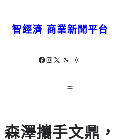
跳
至
主
智經濟-商業新聞平台
要
內
容
Facebook
Instagram
X
森澤攜手文鼎，