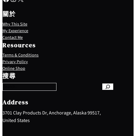
關於
Why This Site
My Experience
Contact Me
Resources
Terms & Conditions
Privacy Policy
S
Online Shop
e
搜尋
a
r
c
h
Address
3701 Clay Products Dr, Anchorage, Alaska 99517,
United States