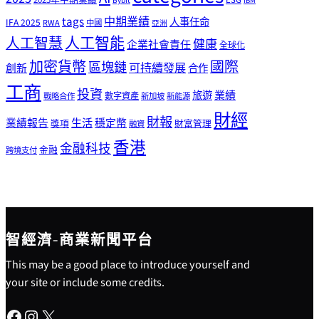
2025年中期業績
ESG
Bybit
IBM
tags
中期業績
人事任命
IFA 2025
RWA
中國
亞洲
人工智能
人工智慧
健康
企業社會責任
全球化
加密貨幣
國際
區塊鏈
可持續發展
創新
合作
工商
投資
業績
旅遊
戰略合作
數字資產
新加坡
新能源
財經
財報
生活
業績報告
穩定幣
獎項
財富管理
融資
香港
金融科技
金融
跨境支付
智經濟-商業新聞平台
This may be a good place to introduce yourself and
your site or include some credits.
Facebook
Instagram
X