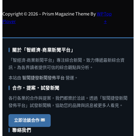
Copyright © 2026 – Prism Magazine Theme By
WP
Top
Plover
↑
關於「智經濟-商業新聞平台」
「智經濟-商業新聞平台」專注綜合新聞，致力傳遞最新綜合資
訊，為各界讀者提供可信的綜合觀點與分析。
本站由
智聞捷發新聞發佈平台
營運。
合作・提案・試發新聞
各行各業的合作與提案，我們都樂於洽談。透過「智聞捷發新聞
發佈平台」試發新聞稿，協助您的品牌與訊息被更多人看見。
立即洽談合作
聯絡我們