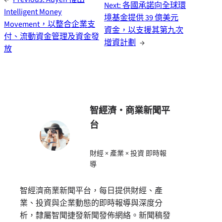
Next:
各國承諾向全球環
Intelligent Money
境基金提供 39 億美元
Movement，以整合企業支
資金，以支援其第九次
付、流動資金管理及資金發
增資計劃
→
放
智經濟・商業新聞平
台
財經 × 產業 × 投資 即時報
導
智經濟商業新聞平台，每日提供財經、產
業、投資與企業動態的即時報導與深度分
析，隸屬智聞捷發新聞發佈網絡。新聞稿發