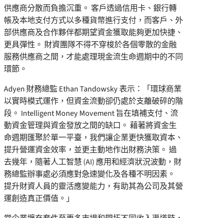
供應商分散而負擔沉重。 客戶透過信用卡、銀行轉
帳及本地支付方式以多種貨幣進行支付，而客戶、外
部供應商及合作夥伴都期望資金獲取能夠更加快捷、
更具彈性。 財資團隊不得不穿梭於各個零散的金融
服務供應商之間，才能處理現金流生命週期中的不同
環節。
Adyen 財務總監 Ethan Tandowsky 表示：「環球商業
以實時模式運作，但資金流動卻仍處於支離破碎的階
段。 Intelligent Money Movement 旨在填補支付、流
動資金管理與資金發放之間的缺口。 藉著將資金生
命週期匯聚於單一平臺，我們讓企業更快獲取資本、
提升營運資金效率，並更主動地作出財務決策。 過
去幾年，隨著人工智慧 (AI) 應用和經濟狀況波動，財
務總監辦事處必須應對急速變化及各種不明因素。
提升財資人員的靈活應變能力，有助其為公司及其營
運創造真正價值。」