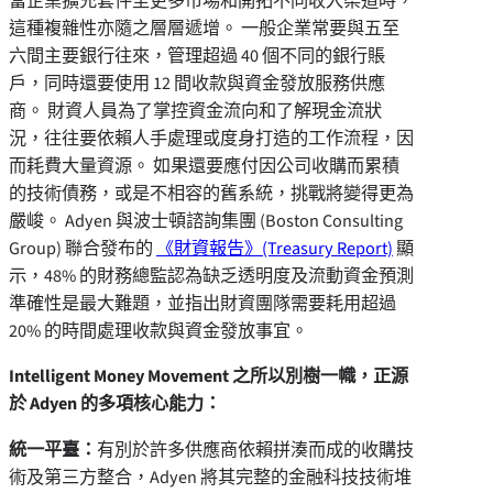
當企業擴充套件至更多市場和開拓不同收入渠道時，
這種複雜性亦隨之層層遞增。 一般企業常要與五至
六間主要銀行往來，管理超過 40 個不同的銀行賬
戶，同時還要使用 12 間收款與資金發放服務供應
商。 財資人員為了掌控資金流向和了解現金流狀
況，往往要依賴人手處理或度身打造的工作流程，因
而耗費大量資源。 如果還要應付因公司收購而累積
的技術債務，或是不相容的舊系統，挑戰將變得更為
嚴峻。 Adyen 與波士頓諮詢集團 (Boston Consulting
Group) 聯合發布的
《財資報告》(Treasury Report)
顯
示，48% 的財務總監認為缺乏透明度及流動資金預測
準確性是最大難題，並指出財資團隊需要耗用超過
20% 的時間處理收款與資金發放事宜。
Intelligent Money Movement 之所以別樹一幟，正源
於 Adyen 的多項核心能力：
統一平臺：
有別於許多供應商依賴拼湊而成的收購技
術及第三方整合，Adyen 將其完整的金融科技技術堆