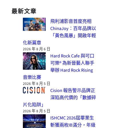
最新文章
飛利浦影音首度亮相
ChinaJoy：百年品牌以
「黃色風暴」開啟年輕
化新篇章
2026 年 8 月 6 日
Hard Rock Cafe 與可口
可樂® 為新晉藝人聯手
舉辦 Hard Rock Rising
音樂比賽
2026 年 8 月 5 日
Cision 報告警示品牌正
深陷高代價的「數據碎
片化陷阱」
2026 年 8 月 5 日
ISHCMC 2026屆畢業生
斬獲兩枚IB滿分，年級