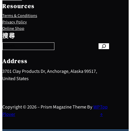
Resources
Terms & Conditions
Privacy Policy
S
Online Shop
e
搜尋
a
r
c
h
Address
3701 Clay Products Dr, Anchorage, Alaska 99517,
United States
Copyright © 2026 – Prism Magazine Theme By
WP
Top
Plover
↑