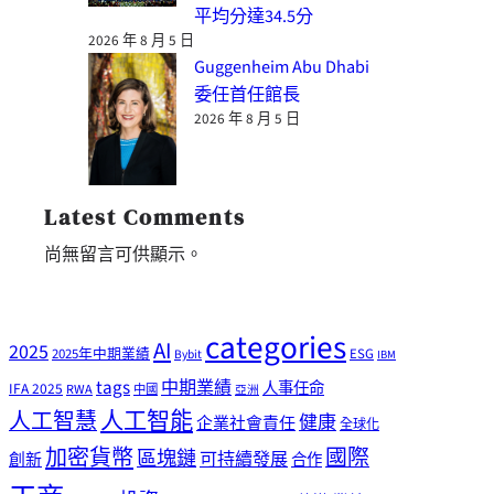
平均分達34.5分
2026 年 8 月 5 日
Guggenheim Abu Dhabi
委任首任館長
2026 年 8 月 5 日
Latest Comments
尚無留言可供顯示。
categories
AI
2025
2025年中期業績
ESG
Bybit
IBM
tags
中期業績
人事任命
IFA 2025
RWA
中國
亞洲
人工智能
人工智慧
健康
企業社會責任
全球化
加密貨幣
國際
區塊鏈
可持續發展
創新
合作