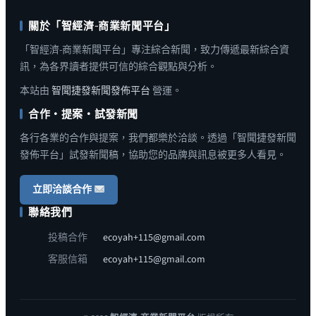
關於「智經濟-商業新聞平台」
「智經濟-商業新聞平台」專注綜合新聞，致力傳遞最新綜合資
訊，為各界讀者提供可信的綜合觀點與分析。
本站由
智聞捷發新聞發佈平台
營運。
合作・提案・試發新聞
各行各業的合作與提案，我們都樂於洽談。透過「智聞捷發新聞
發佈平台」試發新聞稿，協助您的品牌與訊息被更多人看見。
立即洽談合作
聯絡我們
投稿合作
ecoyah+115@gmail.com
客服信箱
ecoyah+115@gmail.com