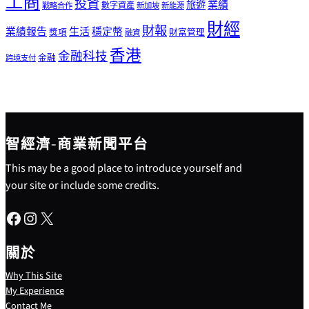
工商
投資
業績
旅遊
戰略合作
數字資產
新加坡
新能源
財經
財報
生活
業績報告
穩定幣
獎項
財富管理
融資
香港
金融科技
金融
跨境支付
智經濟-商業新聞平台
This may be a good place to introduce yourself and
your site or include some credits.
Facebook
Instagram
X
關於
Why This Site
My Experience
Contact Me