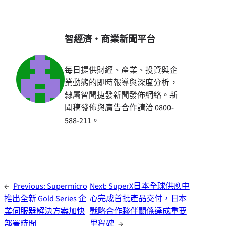
智經濟・商業新聞平台
每日提供財經、產業、投資與企
業動態的即時報導與深度分析，
隸屬智聞捷發新聞發佈網絡。新
聞稿發佈與廣告合作請洽 0800-
588-211。
←
Previous:
Supermicro
Next:
SuperX日本全球供應中
推出全新 Gold Series 企
心完成首批產品交付，日本
業伺服器解決方案加快
戰略合作夥伴關係達成重要
部署時間
里程碑
→