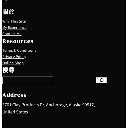
關於
Why This Site
My Experience
Contact Me
Resources
Terms & Conditions
Privacy Policy
S
Online Shop
e
搜尋
a
r
c
h
Address
3701 Clay Products Dr, Anchorage, Alaska 99517,
United States