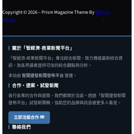
Copyright © 2026 – Prism Magazine Theme By
WP
Top
Plover
↑
關於「智經濟-商業新聞平台」
「智經濟-商業新聞平台」專注綜合新聞，致力傳遞最新綜合資
訊，為各界讀者提供可信的綜合觀點與分析。
本站由
智聞捷發新聞發佈平台
營運。
合作・提案・試發新聞
各行各業的合作與提案，我們都樂於洽談。透過「智聞捷發新聞
發佈平台」試發新聞稿，協助您的品牌與訊息被更多人看見。
立即洽談合作
聯絡我們