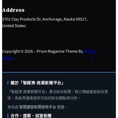
c
h
Address
3701 Clay Products Dr, Anchorage, Alaska 99517,
United States
Copyright © 2026 – Prism Magazine Theme By
WP
Top
Plover
↑
關於「智經濟-商業新聞平台」
「智經濟-商業新聞平台」專注綜合新聞，致力傳遞最新綜合資
訊，為各界讀者提供可信的綜合觀點與分析。
本站由
智聞捷發新聞發佈平台
營運。
合作・提案・試發新聞