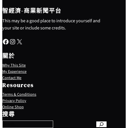
智經濟-商業新聞平台
This may be a good place to introduce yourself and
your site or include some credits.
Facebook
Instagram
X
關於
Why This Site
My Experience
Contact Me
Resources
Terms & Conditions
Privacy Policy
S
Online Shop
e
搜尋
a
r