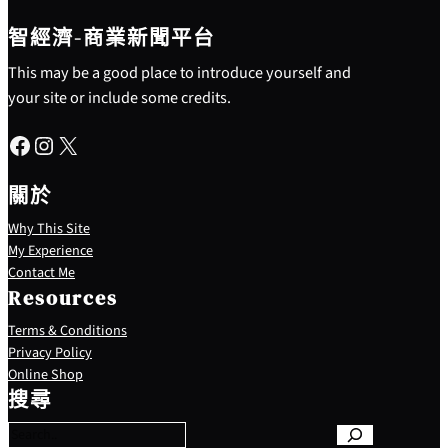
智經濟-商業新聞平台
This may be a good place to introduce yourself and
your site or include some credits.
Facebook
Instagram
X
關於
Why This Site
My Experience
Contact Me
Resources
Terms & Conditions
Privacy Policy
S
Online Shop
e
搜尋
a
r