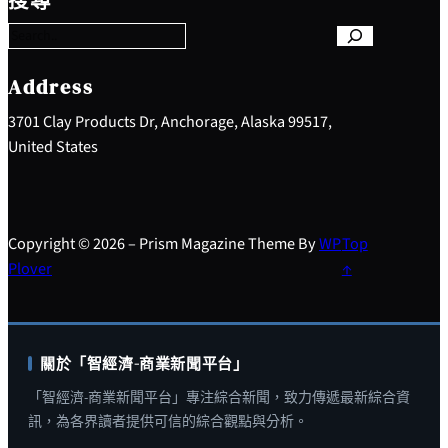
搜尋
a
r
c
h
Address
3701 Clay Products Dr, Anchorage, Alaska 99517,
United States
Copyright © 2026 – Prism Magazine Theme By
WP
Top
Plover
↑
關於「智經濟-商業新聞平台」
「智經濟-商業新聞平台」專注綜合新聞，致力傳遞最新綜合資
訊，為各界讀者提供可信的綜合觀點與分析。