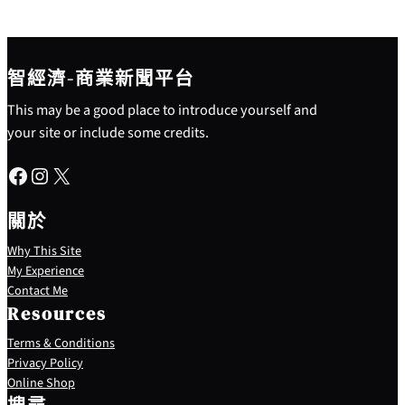
智經濟-商業新聞平台
This may be a good place to introduce yourself and
your site or include some credits.
Facebook
Instagram
X
關於
Why This Site
My Experience
Contact Me
Resources
Terms & Conditions
Privacy Policy
S
Online Shop
e