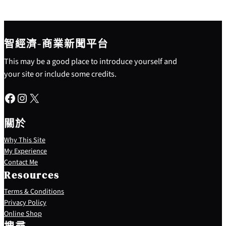
智經濟-商業新聞平台
This may be a good place to introduce yourself and
your site or include some credits.
Facebook
Instagram
X
關於
Why This Site
My Experience
Contact Me
Resources
Terms & Conditions
Privacy Policy
S
Online Shop
e