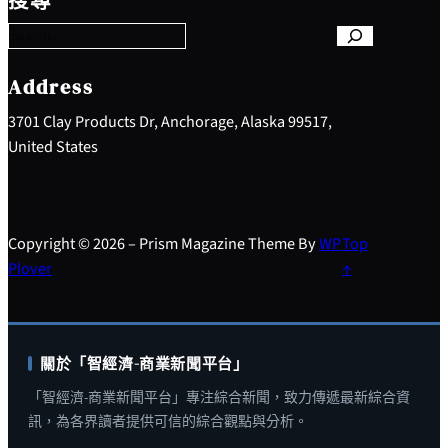
搜尋
a
r
c
h
Address
3701 Clay Products Dr, Anchorage, Alaska 99517,
United States
Copyright © 2026 – Prism Magazine Theme By
WP
Top
Plover
↑
關於「智經濟-商業新聞平台」
「智經濟-商業新聞平台」專注綜合新聞，致力傳遞最新綜合資
訊，為各界讀者提供可信的綜合觀點與分析。