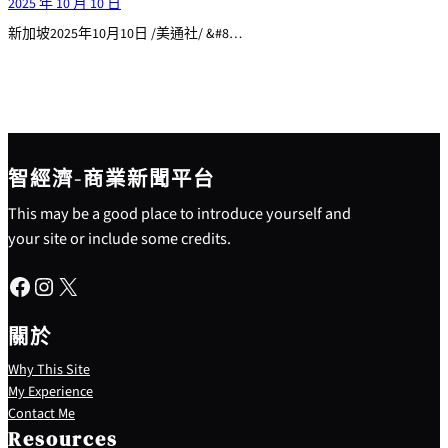
2025 年 10 月 10 日
新加坡2025年10月10日 /美通社/ &#8…
智經濟-商業新聞平台
This may be a good place to introduce yourself and
your site or include some credits.
Facebook
Instagram
X
關於
Why This Site
My Experience
Contact Me
Resources