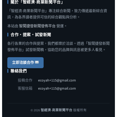
關於「智經濟-商業新聞平台」
「智經濟-商業新聞平台」專注綜合新聞，致力傳遞最新綜合資
訊，為各界讀者提供可信的綜合觀點與分析。
本站由
智聞捷發新聞發佈平台
營運。
合作・提案・試發新聞
各行各業的合作與提案，我們都樂於洽談。透過「智聞捷發新聞
發佈平台」試發新聞稿，協助您的品牌與訊息被更多人看見。
立即洽談合作
聯絡我們
投稿合作
ecoyah+115@gmail.com
客服信箱
ecoyah+115@gmail.com
© 2026
智經濟-商業新聞平台
版權所有