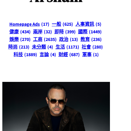
Homepage Ads
(17)
一般
(625)
人事資訊
(5)
健康
(434)
兩岸
(32)
即時
(399)
國際
(1449)
娛樂
(270)
工商
(2635)
政治
(13)
教育
(236)
時尚
(213)
未分類
(4)
生活
(1171)
社會
(280)
科技
(1889)
言論
(4)
財經
(687)
軍事
(1)