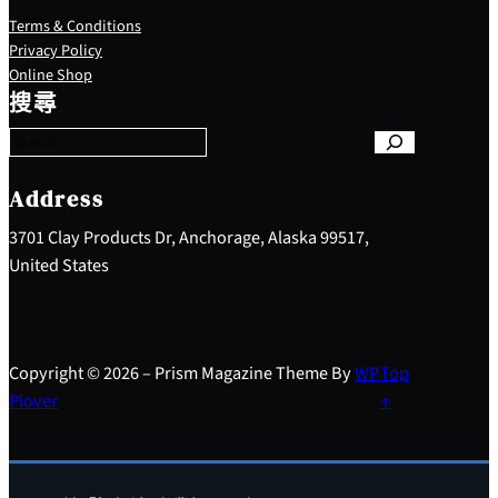
Terms & Conditions
Privacy Policy
S
Online Shop
e
搜尋
a
r
c
h
Address
3701 Clay Products Dr, Anchorage, Alaska 99517,
United States
Copyright © 2026 – Prism Magazine Theme By
WP
Top
Plover
↑