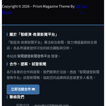
Copyright © 2026 – Prism Magazine Theme By
WP
Top
Plover
↑
關於「智經濟-商業新聞平台」
「智經濟-商業新聞平台」專注綜合新聞，致力傳遞最新綜合資
訊，為各界讀者提供可信的綜合觀點與分析。
本站由
智聞捷發新聞發佈平台
營運。
合作・提案・試發新聞
各行各業的合作與提案，我們都樂於洽談。透過「智聞捷發新聞
發佈平台」試發新聞稿，協助您的品牌與訊息被更多人看見。
立即洽談合作
聯絡我們
投稿合作
ecoyah+115@gmail.com