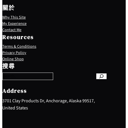
關於
Why This Site
My Experience
Contact Me
Resources
Terms & Conditions
Privacy Policy
S
Online Shop
e
搜尋
a
r
c
h
Address
3701 Clay Products Dr, Anchorage, Alaska 99517,
United States