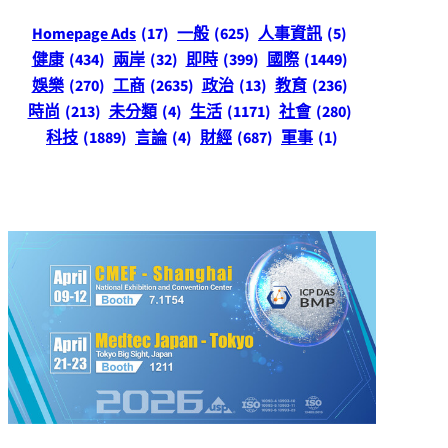
Homepage Ads
(17)
一般
(625)
人事資訊
(5)
健康
(434)
兩岸
(32)
即時
(399)
國際
(1449)
娛樂
(270)
工商
(2635)
政治
(13)
教育
(236)
時尚
(213)
未分類
(4)
生活
(1171)
社會
(280)
科技
(1889)
言論
(4)
財經
(687)
軍事
(1)