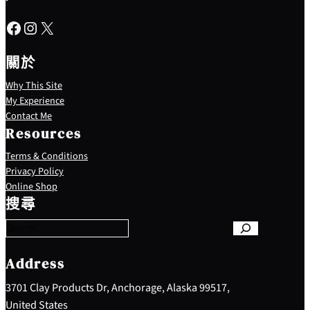
Facebook
Instagram
X
關於
Why This Site
My Experience
Contact Me
Resources
Terms & Conditions
Privacy Policy
S
Online Shop
e
搜尋
a
r
c
h
Address
3701 Clay Products Dr, Anchorage, Alaska 99517,
United States