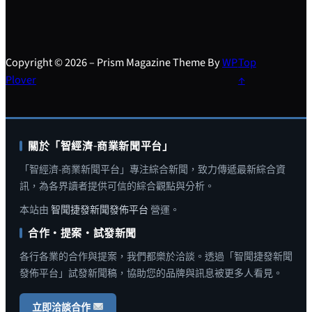
Copyright © 2026 – Prism Magazine Theme By
WP
Top
Plover
↑
關於「智經濟-商業新聞平台」
「智經濟-商業新聞平台」專注綜合新聞，致力傳遞最新綜合資
訊，為各界讀者提供可信的綜合觀點與分析。
本站由
智聞捷發新聞發佈平台
營運。
合作・提案・試發新聞
各行各業的合作與提案，我們都樂於洽談。透過「智聞捷發新聞
發佈平台」試發新聞稿，協助您的品牌與訊息被更多人看見。
立即洽談合作