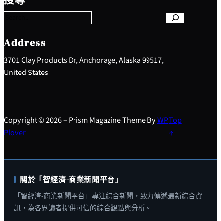
搜尋
a
r
c
h
Address
3701 Clay Products Dr, Anchorage, Alaska 99517,
United States
Copyright © 2026 – Prism Magazine Theme By
WP
Top
Plover
↑
關於「智經濟-商業新聞平台」
「智經濟-商業新聞平台」專注綜合新聞，致力傳遞最新綜合資
訊，為各界讀者提供可信的綜合觀點與分析。