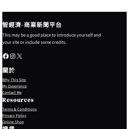
智經濟-商業新聞平台
This may be a good place to introduce yourself and
your site or include some credits.
Facebook
Instagram
X
關於
Why This Site
My Experience
Contact Me
Resources
Terms & Conditions
Privacy Policy
S
Online Shop
e