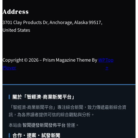
c
h
Address
3701 Clay Products Dr, Anchorage, Alaska 99517,
United States
Copyright © 2026 – Prism Magazine Theme By
WP
Top
Plover
↑
關於「智經濟-商業新聞平台」
「智經濟-商業新聞平台」專注綜合新聞，致力傳遞最新綜合資
訊，為各界讀者提供可信的綜合觀點與分析。
本站由
智聞捷發新聞發佈平台
營運。
合作・提案・試發新聞