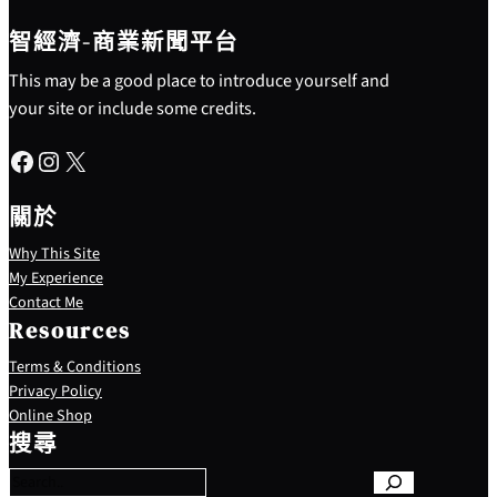
智經濟-商業新聞平台
This may be a good place to introduce yourself and
your site or include some credits.
Facebook
Instagram
X
關於
Why This Site
My Experience
Contact Me
Resources
Terms & Conditions
Privacy Policy
S
Online Shop
e
搜尋
a
r