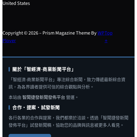
United States
Copyright © 2026 – Prism Magazine Theme By
WP
Top
Plover
↑
關於「智經濟-商業新聞平台」
「智經濟-商業新聞平台」專注綜合新聞，致力傳遞最新綜合資
訊，為各界讀者提供可信的綜合觀點與分析。
本站由
智聞捷發新聞發佈平台
營運。
合作・提案・試發新聞
各行各業的合作與提案，我們都樂於洽談。透過「智聞捷發新聞
發佈平台」試發新聞稿，協助您的品牌與訊息被更多人看見。