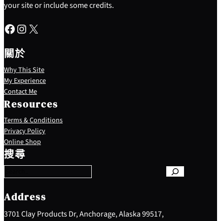
your site or include some credits.
Facebook
Instagram
X
關於
Why This Site
My Experience
Contact Me
Resources
Terms & Conditions
Privacy Policy
S
Online Shop
e
搜尋
a
r
c
h
Address
3701 Clay Products Dr, Anchorage, Alaska 99517,