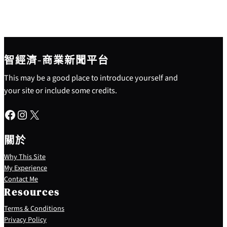
智經濟-商業新聞平台
This may be a good place to introduce yourself and
your site or include some credits.
Facebook
Instagram
X
關於
Why This Site
My Experience
Contact Me
Resources
Terms & Conditions
Privacy Policy
S