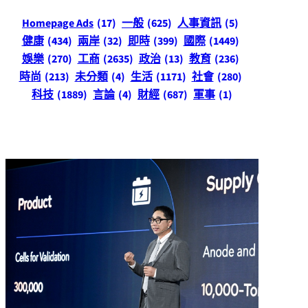
Homepage Ads
(17)
一般
(625)
人事資訊
(5)
健康
(434)
兩岸
(32)
即時
(399)
國際
(1449)
娛樂
(270)
工商
(2635)
政治
(13)
教育
(236)
時尚
(213)
未分類
(4)
生活
(1171)
社會
(280)
科技
(1889)
言論
(4)
財經
(687)
軍事
(1)