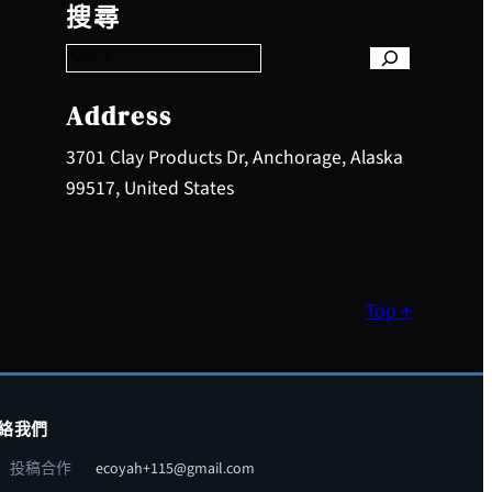
e
搜尋
a
r
c
h
Address
3701 Clay Products Dr, Anchorage, Alaska
99517, United States
Top ↑
絡我們
投稿合作
ecoyah+115@gmail.com