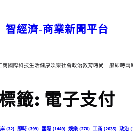
智經濟-商業新聞平台
工商
國際
科技
生活
健康
娛樂
社會
政治
教育
時尚
一般
即時
兩
標籤:
電子支付
岸
(32)
即時
(399)
國際
(1449)
娛樂
(270)
工商
(2635)
政治
(