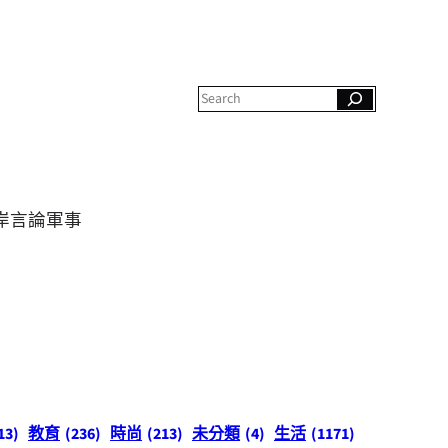
S
e
a
r
c
h
岸
言論
軍事
13)
教育
(236)
時尚
(213)
未分類
(4)
生活
(1171)