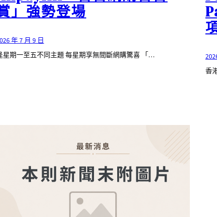
賞」強勢登場
026 年 7 月 9 日
逄星期一至五不同主題 每星期享無間斷網購驚喜 「…
202
香港