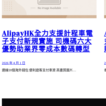
AlipayHK全力支援計程車電
子支付新規實施 司機碼六大
優勢助業界零成本數碼轉型
2026 年 4 月 1 日
2
連線20個海外錢包 便利遊客支付車資 高畫質圖片…