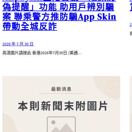
偽提醒」功能 助用戶辨別騙
案 聯乘警方推防騙App Skin
帶動全城反詐
2
2026 年 7 月 30 日
高清圖片請按此 香港2026年7月30日 /美通…