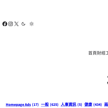
跳
至
主
Facebook
Instagram
X
要
內
容
首頁
財經
Homepage Ads
(17)
一般
(625)
人事資訊
(5)
健康
(434)
兩